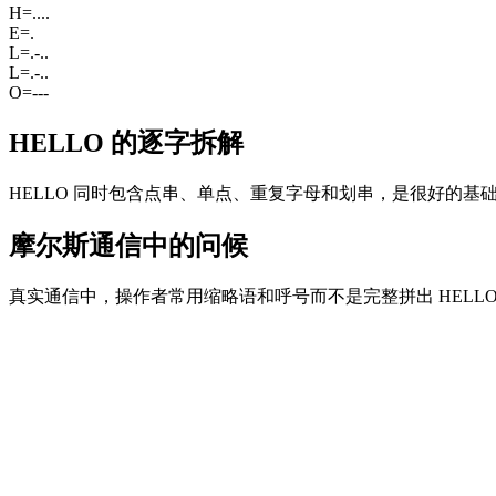
H
=
....
E
=
.
L
=
.-..
L
=
.-..
O
=
---
HELLO 的逐字拆解
HELLO 同时包含点串、单点、重复字母和划串，是很好的基
摩尔斯通信中的问候
真实通信中，操作者常用缩略语和呼号而不是完整拼出 HEL