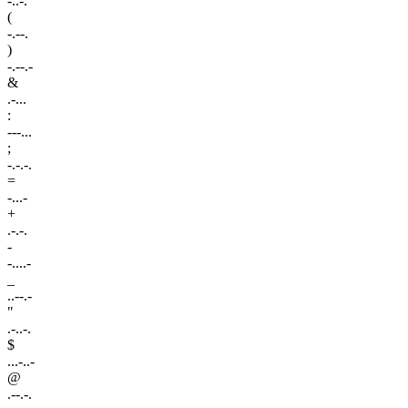
-..-.
(
-.--.
)
-.--.-
&
.-...
:
---...
;
-.-.-.
=
-...-
+
.-.-.
-
-....-
_
..--.-
"
.-..-.
$
...-..-
@
.--.-.