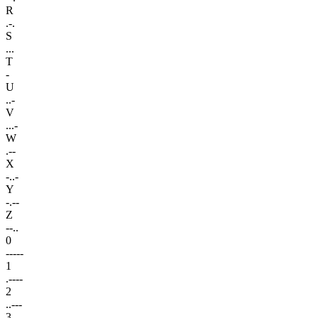
R
.-.
S
...
T
-
U
..-
V
...-
W
.--
X
-..-
Y
-.--
Z
--..
0
-----
1
.----
2
..---
3