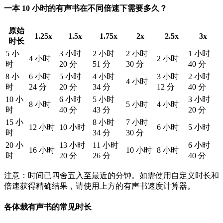
一本 10 小时的有声书在不同倍速下需要多久？
原始
1.25x
1.5x
1.75x
2x
2.5x
3x
时长
5 小
3 小时
2 小时
2 小时
1 小时
4 小时
2 小时
时
20 分
51 分
30 分
40 分
8 小
6 小时
5 小时
4 小时
3 小时
2 小时
4 小时
时
24 分
20 分
34 分
12 分
40 分
10 小
6 小时
5 小时
3 小时
8 小时
5 小时
4 小时
时
40 分
43 分
20 分
15 小
8 小时
7 小时
12 小时
10 小时
6 小时
5 小时
时
34 分
30 分
20 小
13 小时
11 小时
6 小时
16 小时
10 小时
8 小时
时
20 分
26 分
40 分
注意：时间已四舍五入至最近的分钟。如需使用自定义时长和
倍速获得精确结果，请使用上方的有声书速度计算器。
各体裁有声书的常见时长