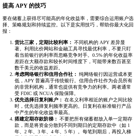
提高 APY 的技巧
要在储蓄上获得尽可能高的年化收益率，需要综合运用账户选
择、策略规划和持续监控。以下是实用技巧，帮助你最大化回
报：
货比三家，定期比较利率：
不同机构的 APY 差异显
著。利用比价网站和金融工具寻找最优利率，不要只盯
着当前银行的利率而忽略竞争对手。0.5% 的年化收益率
差距在大额存款和较长时间维度下，可能带来数百甚至
数千美元的收益差距。
考虑网络银行和信用合作社：
纯网络银行因运营成本更
低，APY 普遍高于传统银行。信用合作社作为会员所有
的非营利机构，通常也提供有竞争力的利率。两者通常
受 FDIC 或 NCUA 保险保障。
优先选择日复利账户：
在名义利率相近的账户之间比较
时，优先选择复利频率更高的。日复利在标准银行产品
中产生的年化收益率最高。
搭建定期存款阶梯：
不要把所有储蓄都放入单一定期存
款，而是将资金分散到不同到期日的定期存款中（如 1
年、2 年、3 年、4 年、5 年）。每笔到期后，再投入梯