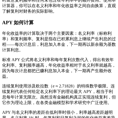
时留意复利频率和任何未包含在年利率中的额外费用。使用本
计算器，你可以在名义利率和年化收益率之间自由换算，直观
了解复利对财务的实际影响。
APY 如何计算
年化收益率的计算取决于两个主要因素：名义利率（标称利
率）和复利频率。复利是指在已积累利息上继续产生利息的过
程——每次计息后，利息加入本金，下一期再以新余额为基数
计算利息。
标准 APY 公式将名义利率和每年复利次数代入，得出有效年
化利率。复利频率越高，年化收益率相对于名义利率就越高，
因为每次计息都把已赚利息加入本金，下一期再产生额外收
益。
连续复利使用涉及欧拉数（e ≈ 2.71828）的特殊数学极限。连
续复利代表任何给定名义利率下的理论最大 APY，相当于利
息每年计算无限次。虽然没有金融机构真正实现连续复利，但
它作为理论上限，在各类金融模型和学术研究中广泛使用。
APY 与名义利率的差距在低利率时很小，利率越高差距越明
显。名义利率 1% 时，年复利和日复利之间的年化收益率差异