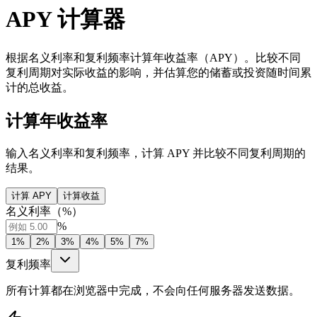
APY 计算器
根据名义利率和复利频率计算年收益率（APY）。比较不同
复利周期对实际收益的影响，并估算您的储蓄或投资随时间累
计的总收益。
计算年收益率
输入名义利率和复利频率，计算 APY 并比较不同复利周期的
结果。
计算 APY
计算收益
名义利率（%）
%
1
%
2
%
3
%
4
%
5
%
7
%
复利频率
所有计算都在浏览器中完成，不会向任何服务器发送数据。