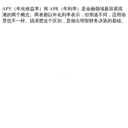
APY（年化收益率）和 APR（年利率）是金融领域最容易混
淆的两个概念。两者都以年化利率表示，但用途不同，适用场
景也不一样。搞清楚这个区别，是做出明智财务决策的基础。