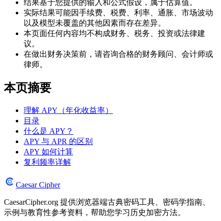
结果基于您提供的输入和公式假设，属于估算值。
实际结果可能因手续费、税费、利率、通胀、市场波动
以及模型未覆盖的其他因素而存在差异。
本页面任何内容均不构成财务、税务、投资或法律建
议。
在做出财务决策前，请咨询合格的财务顾问、会计师或
律师。
本页摘要
理解 APY（年化收益率）
目录
什么是 APY？
APY 与 APR 的区别
APY 如何计算
复利频率详解
Caesar Cipher
CaesarCipher.org 提供浏览器端古典密码工具、密码学指南、
示例与教育性参考资料，帮助您学习历史加密方法。