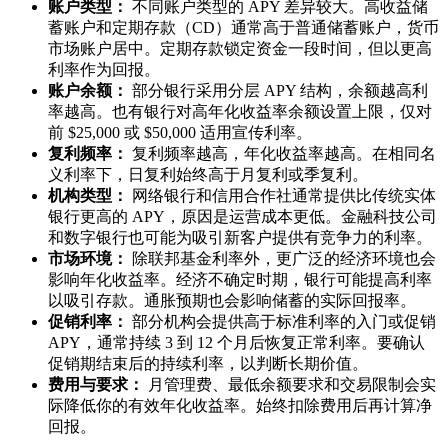
账户类型：
不同账户类型的 APY 差异较大。高收益储
蓄账户和定期存款（CD）通常高于普通储蓄账户，货币
市场账户居中。定期存款锁定资金一段时间，但以更高
利率作为回报。
账户余额：
部分银行采用分层 APY 结构，余额越高利
率越高。也有银行对高年化收益率余额设置上限，仅对
前 $25,000 或 $50,000 适用宣传利率。
复利频率：
复利频率越高，年化收益率越高。在相同名
义利率下，日复利始终高于月复利或季复利。
机构类型：
网络银行和信用合作社通常提供比传统实体
银行更高的 APY，原因是运营成本更低。金融科技公司
和数字银行也可能为吸引新客户提供有竞争力的利率。
市场环境：
除联邦基金利率外，更广泛的经济环境也会
影响年化收益率。经济不确定时期，银行可能提高利率
以吸引存款。通胀预期也会影响储蓄的实际回报率。
促销利率：
部分机构会提供高于标准利率的入门或促销
APY，通常持续 3 到 12 个月后恢复正常利率。要确认
促销期结束后的持续利率，以判断长期价值。
费用与要求：
月管理费、最低余额要求和交易限制会实
际降低你的有效年化收益率。始终扣除费用后再计算净
回报。