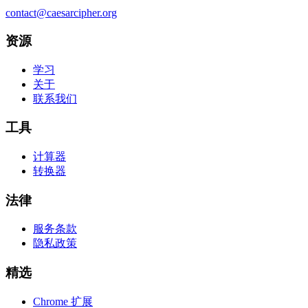
contact@caesarcipher.org
资源
学习
关于
联系我们
工具
计算器
转换器
法律
服务条款
隐私政策
精选
Chrome 扩展