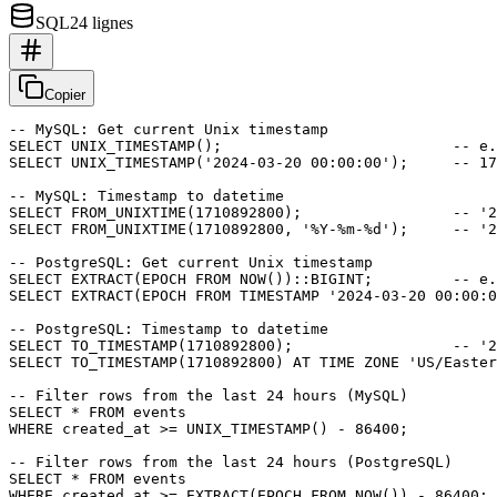
SQL
24 lignes
Copier
-- MySQL: Get current Unix timestamp

SELECT UNIX_TIMESTAMP();                          -- e.
SELECT UNIX_TIMESTAMP('2024-03-20 00:00:00');     -- 17
-- MySQL: Timestamp to datetime

SELECT FROM_UNIXTIME(1710892800);                 -- '2
SELECT FROM_UNIXTIME(1710892800, '%Y-%m-%d');     -- '2
-- PostgreSQL: Get current Unix timestamp

SELECT EXTRACT(EPOCH FROM NOW())::BIGINT;         -- e.
SELECT EXTRACT(EPOCH FROM TIMESTAMP '2024-03-20 00:00:0
-- PostgreSQL: Timestamp to datetime

SELECT TO_TIMESTAMP(1710892800);                  -- '2
SELECT TO_TIMESTAMP(1710892800) AT TIME ZONE 'US/Easter
-- Filter rows from the last 24 hours (MySQL)

SELECT * FROM events

WHERE created_at >= UNIX_TIMESTAMP() - 86400;

-- Filter rows from the last 24 hours (PostgreSQL)

SELECT * FROM events
