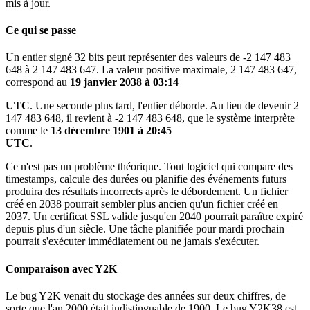
mis à jour.
Ce qui se passe
Un entier signé 32 bits peut représenter des valeurs de -2 147 483
648 à 2 147 483 647. La valeur positive maximale, 2 147 483 647,
correspond au
19 janvier 2038 à 03:14
UTC
. Une seconde plus tard, l'entier déborde. Au lieu de devenir 2
147 483 648, il revient à -2 147 483 648, que le système interprète
comme le
13 décembre 1901 à 20:45
UTC
.
Ce n'est pas un problème théorique. Tout logiciel qui compare des
timestamps, calcule des durées ou planifie des événements futurs
produira des résultats incorrects après le débordement. Un fichier
créé en 2038 pourrait sembler plus ancien qu'un fichier créé en
2037. Un certificat SSL valide jusqu'en 2040 pourrait paraître expiré
depuis plus d'un siècle. Une tâche planifiée pour mardi prochain
pourrait s'exécuter immédiatement ou ne jamais s'exécuter.
Comparaison avec Y2K
Le bug Y2K venait du stockage des années sur deux chiffres, de
sorte que l'an 2000 était indistinguable de 1900. Le bug Y2K38 est