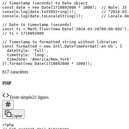
// Timestamp (seconds) to Date object

const date = new Date(1710892800 * 1000);  // Note: JS 
console.log(date.toISOString());           // "2024-03-
console.log(date.toLocaleString());        // Locale-de
// Date to timestamp (seconds)

const ts = Math.floor(new Date('2024-03-20T00:00:00Z').
// ts = 1710892800

// Timestamp to formatted string without libraries

const formatted = new Intl.DateTimeFormat('en-US', {

  dateStyle: 'full',

  timeStyle: 'long',

  timeZone: 'America/New_York'

817 caractères
PHP
Texte simple
21 lignes
Copier
<?php
