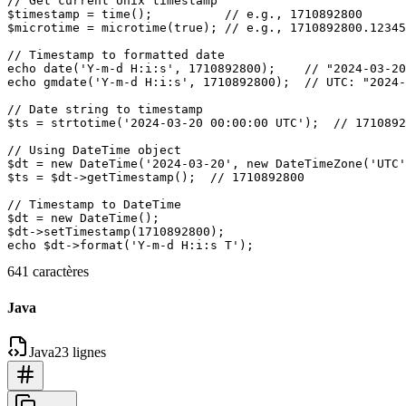
// Get current Unix timestamp

$timestamp = time();          // e.g., 1710892800

$microtime = microtime(true); // e.g., 1710892800.12345
// Timestamp to formatted date

echo date('Y-m-d H:i:s', 1710892800);    // "2024-03-20
echo gmdate('Y-m-d H:i:s', 1710892800);  // UTC: "2024-
// Date string to timestamp

$ts = strtotime('2024-03-20 00:00:00 UTC');  // 1710892
// Using DateTime object

$dt = new DateTime('2024-03-20', new DateTimeZone('UTC'
$ts = $dt->getTimestamp();  // 1710892800

// Timestamp to DateTime

$dt = new DateTime();

$dt->setTimestamp(1710892800);

641 caractères
Java
Java
23 lignes