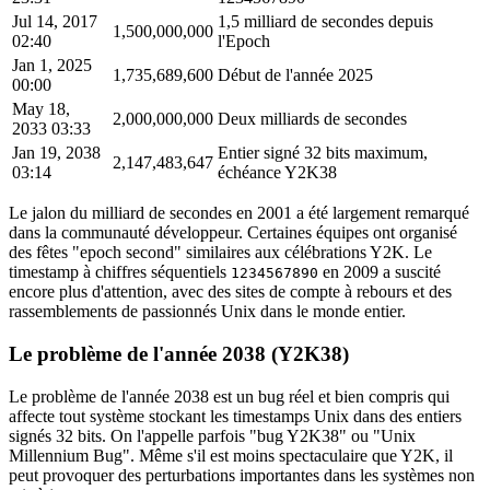
Jul 14, 2017
1,5 milliard de secondes depuis
1,500,000,000
02:40
l'Epoch
Jan 1, 2025
1,735,689,600
Début de l'année 2025
00:00
May 18,
2,000,000,000
Deux milliards de secondes
2033 03:33
Jan 19, 2038
Entier signé 32 bits maximum,
2,147,483,647
03:14
échéance Y2K38
Le jalon du milliard de secondes en 2001 a été largement remarqué
dans la communauté développeur. Certaines équipes ont organisé
des fêtes "epoch second" similaires aux célébrations Y2K. Le
timestamp à chiffres séquentiels
en 2009 a suscité
1234567890
encore plus d'attention, avec des sites de compte à rebours et des
rassemblements de passionnés Unix dans le monde entier.
Le problème de l'année 2038 (Y2K38)
Le problème de l'année 2038 est un bug réel et bien compris qui
affecte tout système stockant les timestamps Unix dans des entiers
signés 32 bits. On l'appelle parfois "bug Y2K38" ou "Unix
Millennium Bug". Même s'il est moins spectaculaire que Y2K, il
peut provoquer des perturbations importantes dans les systèmes non