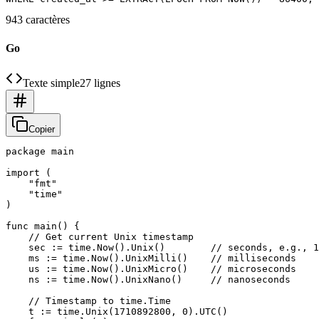
943 caractères
Go
Texte simple
27 lignes
Copier
package main

import (

    "fmt"

    "time"

)

func main() {

    // Get current Unix timestamp

    sec := time.Now().Unix()        // seconds, e.g., 1
    ms := time.Now().UnixMilli()    // milliseconds

    us := time.Now().UnixMicro()    // microseconds

    ns := time.Now().UnixNano()     // nanoseconds

    // Timestamp to time.Time

    t := time.Unix(1710892800, 0).UTC()
