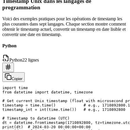
Timestamp Unix dans les langages de
programmation
Voici des exemples pratiques pour les opérations de timestamp les
plus courantes dans sept langages. Chaque section montre comment
obtenir le timestamp actuel, convertir un timestamp en date lisible et
convertir une date en timestamp.
Python
Python
22 lignes
Copier
import time

from datetime import datetime, timezone

# Get current Unix timestamp (float with microsecond pr
timestamp = time.time()            # e.g., 1710892800.1
timestamp_int = int(time.time())   # e.g., 1710892800

# Timestamp to datetime (UTC)

dt = datetime.fromtimestamp(1710892800, tz=timezone.utc
print(dt)  # 2024-03-20 00:00:00+00:00
