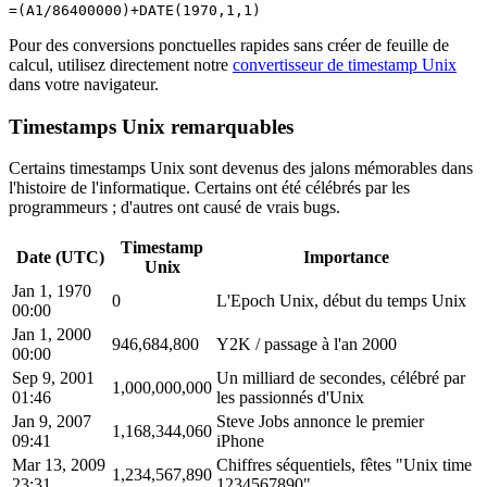
Pour des conversions ponctuelles rapides sans créer de feuille de
calcul, utilisez directement notre
convertisseur de timestamp Unix
dans votre navigateur.
Timestamps Unix remarquables
Certains timestamps Unix sont devenus des jalons mémorables dans
l'histoire de l'informatique. Certains ont été célébrés par les
programmeurs ; d'autres ont causé de vrais bugs.
Timestamp
Date (UTC)
Importance
Unix
Jan 1, 1970
0
L'Epoch Unix, début du temps Unix
00:00
Jan 1, 2000
946,684,800
Y2K / passage à l'an 2000
00:00
Sep 9, 2001
Un milliard de secondes, célébré par
1,000,000,000
01:46
les passionnés d'Unix
Jan 9, 2007
Steve Jobs annonce le premier
1,168,344,060
09:41
iPhone
Mar 13, 2009
Chiffres séquentiels, fêtes "Unix time
1,234,567,890
23:31
1234567890"