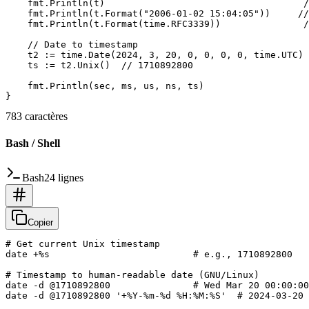
    fmt.Println(t)                                    /
    fmt.Println(t.Format("2006-01-02 15:04:05"))     //
    fmt.Println(t.Format(time.RFC3339))               /
    // Date to timestamp

    t2 := time.Date(2024, 3, 20, 0, 0, 0, 0, time.UTC)

    ts := t2.Unix()  // 1710892800

    fmt.Println(sec, ms, us, ns, ts)

783 caractères
Bash / Shell
Bash
24 lignes
Copier
# Get current Unix timestamp

date +%s                          # e.g., 1710892800

# Timestamp to human-readable date (GNU/Linux)

date -d @1710892800               # Wed Mar 20 00:00:00
date -d @1710892800 '+%Y-%m-%d %H:%M:%S'  # 2024-03-20 