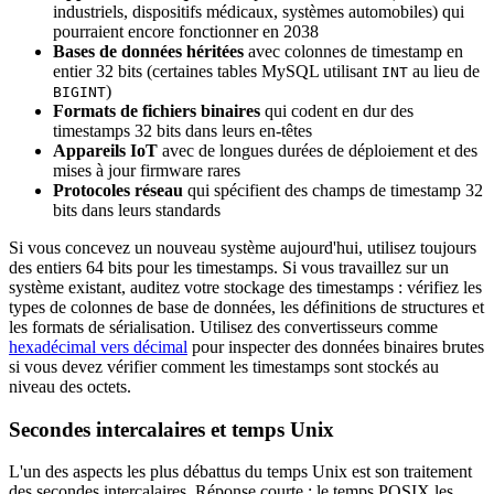
industriels, dispositifs médicaux, systèmes automobiles) qui
pourraient encore fonctionner en 2038
Bases de données héritées
avec colonnes de timestamp en
entier 32 bits (certaines tables MySQL utilisant
au lieu de
INT
)
BIGINT
Formats de fichiers binaires
qui codent en dur des
timestamps 32 bits dans leurs en-têtes
Appareils IoT
avec de longues durées de déploiement et des
mises à jour firmware rares
Protocoles réseau
qui spécifient des champs de timestamp 32
bits dans leurs standards
Si vous concevez un nouveau système aujourd'hui, utilisez toujours
des entiers 64 bits pour les timestamps. Si vous travaillez sur un
système existant, auditez votre stockage des timestamps : vérifiez les
types de colonnes de base de données, les définitions de structures et
les formats de sérialisation. Utilisez des convertisseurs comme
hexadécimal vers décimal
pour inspecter des données binaires brutes
si vous devez vérifier comment les timestamps sont stockés au
niveau des octets.
Secondes intercalaires et temps Unix
L'un des aspects les plus débattus du temps Unix est son traitement
des secondes intercalaires. Réponse courte : le temps POSIX les