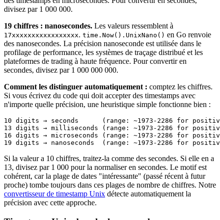
des timestamps en microsecondes. Pour convertir en secondes,
divisez par 1 000 000.
19 chiffres : nanosecondes.
Les valeurs ressemblent à
.
en Go renvoie
17xxxxxxxxxxxxxxxxx
time.Now().UnixNano()
des nanosecondes. La précision nanoseconde est utilisée dans le
profilage de performance, les systèmes de traçage distribué et les
plateformes de trading à haute fréquence. Pour convertir en
secondes, divisez par 1 000 000 000.
Comment les distinguer automatiquement :
comptez les chiffres.
Si vous écrivez du code qui doit accepter des timestamps avec
n'importe quelle précision, une heuristique simple fonctionne bien :
10 digits → seconds      (range: ~1973-2286 for positiv
13 digits → milliseconds (range: ~1973-2286 for positiv
16 digits → microseconds (range: ~1973-2286 for positiv
Si la valeur a 10 chiffres, traitez-la comme des secondes. Si elle en a
13, divisez par 1 000 pour la normaliser en secondes. Le motif est
cohérent, car la plage de dates "intéressante" (passé récent à futur
proche) tombe toujours dans ces plages de nombre de chiffres. Notre
convertisseur de timestamp Unix
détecte automatiquement la
précision avec cette approche.