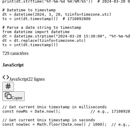
print(dt.strftime('%Y-%m-%d %H:%M:%S'))  # 2024-03-20 0
# Datetime to timestamp

dt = datetime(2024, 3, 20, tzinfo=timezone.utc)

ts = int(dt.timestamp())  # 1710892800

# Parse a date string to timestamp

from datetime import datetime

dt = datetime.strptime("2024-03-20 15:30:00", "%Y-%m-%d
dt = dt.replace(tzinfo=timezone.utc)

729 caractères
JavaScript
JavaScript
22 lignes
Copier
// Get current Unix timestamp in milliseconds

const nowMs = Date.now();             // e.g., 17108928
// Get current Unix timestamp in seconds

const nowSec = Math.floor(Date.now() / 1000);  // e.g.,