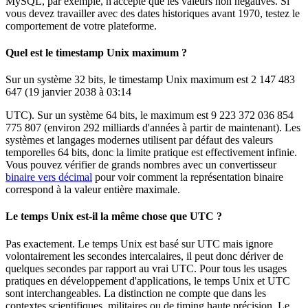
MySQL, par exemple, n'accepte que les valeurs non négatives. Si
vous devez travailler avec des dates historiques avant 1970, testez le
comportement de votre plateforme.
Quel est le timestamp Unix maximum ?
Sur un système 32 bits, le timestamp Unix maximum est 2 147 483
647 (19 janvier 2038 à 03:14
UTC). Sur un système 64 bits, le maximum est 9 223 372 036 854
775 807 (environ 292 milliards d'années à partir de maintenant). Les
systèmes et langages modernes utilisent par défaut des valeurs
temporelles 64 bits, donc la limite pratique est effectivement infinie.
Vous pouvez vérifier de grands nombres avec un convertisseur
binaire vers décimal
pour voir comment la représentation binaire
correspond à la valeur entière maximale.
Le temps Unix est-il la même chose que UTC ?
Pas exactement. Le temps Unix est basé sur UTC mais ignore
volontairement les secondes intercalaires, il peut donc dériver de
quelques secondes par rapport au vrai UTC. Pour tous les usages
pratiques en développement d'applications, le temps Unix et UTC
sont interchangeables. La distinction ne compte que dans les
contextes scientifiques, militaires ou de timing haute précision. Le