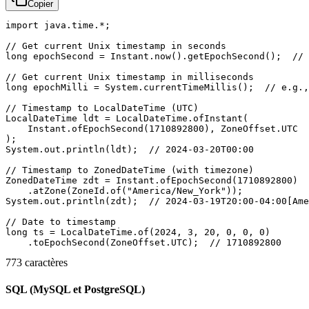
Copier
import java.time.*;

// Get current Unix timestamp in seconds

long epochSecond = Instant.now().getEpochSecond();  // 
// Get current Unix timestamp in milliseconds

long epochMilli = System.currentTimeMillis();  // e.g.,
// Timestamp to LocalDateTime (UTC)

LocalDateTime ldt = LocalDateTime.ofInstant(

    Instant.ofEpochSecond(1710892800), ZoneOffset.UTC

);

System.out.println(ldt);  // 2024-03-20T00:00

// Timestamp to ZonedDateTime (with timezone)

ZonedDateTime zdt = Instant.ofEpochSecond(1710892800)

    .atZone(ZoneId.of("America/New_York"));

System.out.println(zdt);  // 2024-03-19T20:00-04:00[Ame
// Date to timestamp

long ts = LocalDateTime.of(2024, 3, 20, 0, 0, 0)

773 caractères
SQL (MySQL et PostgreSQL)