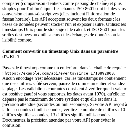
comparer (comparaison d'entiers contre parsing de chaîne) et plus
simples pour l'arithmétique. Les chaînes ISO 8601 sont lisibles sans
conversion et auto-descriptives (elles incluent l'information de
fuseau horaire). Les API acceptent souvent les deux formats ; les
bases de données peuvent stocker l'un et exposer l'autre. Utilisez les
timestamps Unix pour le stockage et le calcul, et ISO 8601 pour les
sorties destinées aux utilisateurs et les échanges de données où la
lisibilité compte.
Comment convertir un timestamp Unix dans un paramètre
d'URL ?
Passez le timestamp comme un entier brut dans la chaîne de requête
:
.
https://example.com/api/events?since=1710892800
Aucun encodage n'est nécessaire, car les timestamps ne contiennent
que des chiffres. Côté serveur, parsez-le comme un entier et validez
la plage. Les validations courantes consistent à vérifier que la valeur
est positive (sauf si vous supportez les dates avant 1970), qu'elle ne
dépasse pas le maximum de votre système et qu'elle est dans la
précision attendue (secondes ou millisecondes). Si votre API reçoit à
la fois secondes et millisecondes, vérifiez le nombre de chiffres : 10
chiffres signifie secondes, 13 chiffres signifie millisecondes.
Documentez la précision attendue par votre API pour éviter la
confusion.