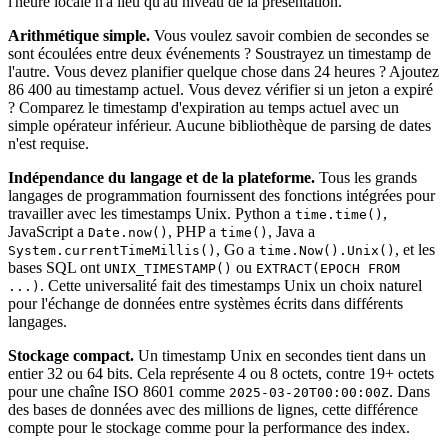
l'heure locale n'a lieu qu'au niveau de la présentation.
Arithmétique simple.
Vous voulez savoir combien de secondes se
sont écoulées entre deux événements ? Soustrayez un timestamp de
l'autre. Vous devez planifier quelque chose dans 24 heures ? Ajoutez
86 400 au timestamp actuel. Vous devez vérifier si un jeton a expiré
? Comparez le timestamp d'expiration au temps actuel avec un
simple opérateur inférieur. Aucune bibliothèque de parsing de dates
n'est requise.
Indépendance du langage et de la plateforme.
Tous les grands
langages de programmation fournissent des fonctions intégrées pour
travailler avec les timestamps Unix. Python a
,
time.time()
JavaScript a
, PHP a
, Java a
Date.now()
time()
, Go a
, et les
System.currentTimeMillis()
time.Now().Unix()
bases SQL ont
ou
UNIX_TIMESTAMP()
EXTRACT(EPOCH FROM
. Cette universalité fait des timestamps Unix un choix naturel
...)
pour l'échange de données entre systèmes écrits dans différents
langages.
Stockage compact.
Un timestamp Unix en secondes tient dans un
entier 32 ou 64 bits. Cela représente 4 ou 8 octets, contre 19+ octets
pour une chaîne ISO 8601 comme
. Dans
2025-03-20T00:00:00Z
des bases de données avec des millions de lignes, cette différence
compte pour le stockage comme pour la performance des index.