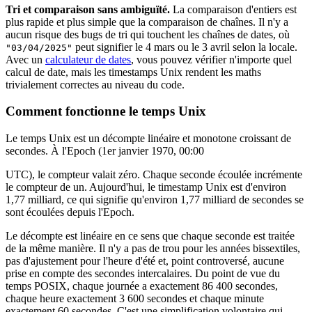
Tri et comparaison sans ambiguïté.
La comparaison d'entiers est
plus rapide et plus simple que la comparaison de chaînes. Il n'y a
aucun risque des bugs de tri qui touchent les chaînes de dates, où
peut signifier le 4 mars ou le 3 avril selon la locale.
"03/04/2025"
Avec un
calculateur de dates
, vous pouvez vérifier n'importe quel
calcul de date, mais les timestamps Unix rendent les maths
trivialement correctes au niveau du code.
Comment fonctionne le temps Unix
Le temps Unix est un décompte linéaire et monotone croissant de
secondes. À l'Epoch (1er janvier 1970, 00:00
UTC), le compteur valait zéro. Chaque seconde écoulée incrémente
le compteur de un. Aujourd'hui, le timestamp Unix est d'environ
1,77 milliard, ce qui signifie qu'environ 1,77 milliard de secondes se
sont écoulées depuis l'Epoch.
Le décompte est linéaire en ce sens que chaque seconde est traitée
de la même manière. Il n'y a pas de trou pour les années bissextiles,
pas d'ajustement pour l'heure d'été et, point controversé, aucune
prise en compte des secondes intercalaires. Du point de vue du
temps POSIX, chaque journée a exactement 86 400 secondes,
chaque heure exactement 3 600 secondes et chaque minute
exactement 60 secondes. C'est une simplification volontaire qui