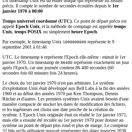
Un timestamp Unix est un entier unique qui représente un instant
précis. Il compte le nombre de secondes écoulées depuis le
1er
janvier 1970 à 00:00
Temps universel coordonné (UTC)
. Ce point de départ précis est
appelé
Epoch Unix
, et la méthode de comptage est appelée
temps
Unix
,
temps POSIX
ou simplement
heure Epoch
.
Par exemple, le timestamp Unix
représente le 9
1000000000
septembre 2001 à 01:46
UTC. Le timestamp
représente l'Epoch elle-même : minuit le 1er
0
janvier 1970. Un timestamp de
représente exactement un jour
86400
après l'Epoch, car une journée contient 86 400 secondes (60
secondes fois 60 minutes fois 24 heures).
Le choix du 1er janvier 1970 n'est pas arbitraire. Le système
d'exploitation Unix était développé aux Bell Labs à la fin des années
1960 et au début des années 1970 par Ken Thompson, Dennis
Ritchie et d'autres. Les premiers systèmes Unix avaient besoin d'une
manière compacte de stocker les dates de modification des fichiers,
et les ingénieurs ont choisi une date proche de la création du
système. L'Epoch Unix originale était en réalité le 1er janvier 1971,
mais elle a ensuite été reculée au 1er janvier 1970 pour donner au
système un point de départ plus rond et plus de marge. Le compteur
32 bits qu'ils utilisaient pouvait représenter des dates jusqu'en 2038