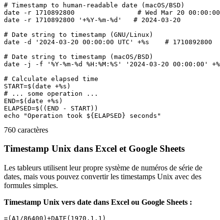
# Timestamp to human-readable date (macOS/BSD)

date -r 1710892800                # Wed Mar 20 00:00:00
date -r 1710892800 '+%Y-%m-%d'   # 2024-03-20

# Date string to timestamp (GNU/Linux)

date -d '2024-03-20 00:00:00 UTC' +%s    # 1710892800

# Date string to timestamp (macOS/BSD)

date -j -f '%Y-%m-%d %H:%M:%S' '2024-03-20 00:00:00' +%
# Calculate elapsed time

START=$(date +%s)

# ... some operation ...

END=$(date +%s)

ELAPSED=$((END - START))

760 caractères
Timestamp Unix dans Excel et Google Sheets
Les tableurs utilisent leur propre système de numéros de série de
dates, mais vous pouvez convertir les timestamps Unix avec des
formules simples.
Timestamp Unix vers date dans Excel ou Google Sheets :