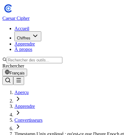
Caesar Cipher
Accueil
Chiffres
Apprendre
À propos
Rechercher
Français
Aperçu
Apprendre
Convertisseurs
Timestamp Unix expliqué : qu'est-ce que l'heure Epoch et