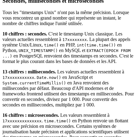
Secondes, millisecondes et microsecondes
Tous les "timestamps Unix" n'ont pas la même précision. Lorsque
vous rencontrez un grand nombre qui représente un instant, le
nombre de chiffres indique l'unité utilisée.
10 chiffres : secondes.
C'est le timestamp Unix classique. Les
valeurs actuelles ressemblent à
. La plupart des appels
17xxxxxxxx
système Unix/Linux,
en PHP,
en
time()
int(time.time())
Python,
en MySQL et
UNIX_TIMESTAMP()
EXTRACT(EPOCH FROM
en PostgreSQL renvoient des timestamps en secondes. C'est le
...)
format le plus courant dans les bases de données et les API.
13 chiffres : millisecondes.
Les valeurs actuelles ressemblent à
.
en JavaScript et
17xxxxxxxxxxx
Date.now()
en Java renvoient des
System.currentTimeMillis()
millisecondes par défaut. Beaucoup d'API modernes et de
frameworks frontend utilisent des timestamps en millisecondes. Pour
convertir en secondes, divisez par 1 000. Pour convertir des
secondes en millisecondes, multipliez par 1 000.
16 chiffres : microsecondes.
Les valeurs ressemblent à
.
en Python renvoie un flottant
17xxxxxxxxxxxxxx
time.time()
avec une précision en microsecondes. Certains systèmes de
journalisation haute précision et applications scientifiques utilisent