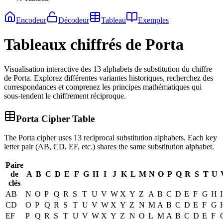
Encodeur
Décodeur
Tableau
Exemples
Tableaux chiffrés de Porta
Visualisation interactive des 13 alphabets de substitution du chiffre
de Porta. Explorez différentes variantes historiques, recherchez des
correspondances et comprenez les principes mathématiques qui
sous-tendent le chiffrement réciproque.
Porta Cipher Table
The Porta cipher uses 13 reciprocal substitution alphabets. Each key
letter pair (AB, CD, EF, etc.) shares the same substitution alphabet.
Paire
de
A
B
C
D
E
F
G
H
I
J
K
L
M
N
O
P
Q
R
S
T
U
clés
AB
N
O
P
Q
R
S
T
U
V
W
X
Y
Z
A
B
C
D
E
F
G
H
I
CD
O
P
Q
R
S
T
U
V
W
X
Y
Z
N
M
A
B
C
D
E
F
G
EF
P
Q
R
S
T
U
V
W
X
Y
Z
N
O
L
M
A
B
C
D
E
F