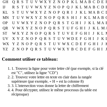
GH
Q
R
S
T
U
V
W
X
Y
Z
N
O
P
K
L
M
A
B
C
D
E
IJ
R
S
T
U
V
W
X
Y
Z
N
O
P
Q
J
K
L
M
A
B
C
D
KL
S
T
U
V
W
X
Y
Z
N
O
P
Q
R
I
J
K
L
M
A
B
C
MN
T
U
V
W
X
Y
Z
N
O
P
Q
R
S
H
I
J
K
L
M
A
B
OP
U
V
W
X
Y
Z
N
O
P
Q
R
S
T
G
H
I
J
K
L
M
A
QR
V
W
X
Y
Z
N
O
P
Q
R
S
T
U
F
G
H
I
J
K
L
M
ST
W
X
Y
Z
N
O
P
Q
R
S
T
U
V
E
F
G
H
I
J
K
L
UV
X
Y
Z
N
O
P
Q
R
S
T
U
V
W
D
E
F
G
H
I
J
K
WX
Y
Z
N
O
P
Q
R
S
T
U
V
W
X
C
D
E
F
G
H
I
J
YZ
Z
N
O
P
Q
R
S
T
U
V
W
X
Y
B
C
D
E
F
G
H
I
J
Comment utiliser ce tableau:
1. Trouvez la ligne pour votre lettre clé (par exemple, si la clé
est "C", utilisez la ligne "CD")
2. Trouvez votre lettre en texte en clair dans la rangée
supérieure (par exemple, « H » est la colonne 8)
3. L'intersection vous donne la lettre de chiffrement
4. Pour décrypter, utilisez le même processus (la table est
réciproque)