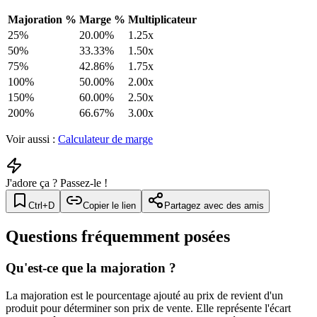
Majoration %
Marge %
Multiplicateur
25
%
20.00
%
1.25
x
50
%
33.33
%
1.50
x
75
%
42.86
%
1.75
x
100
%
50.00
%
2.00
x
150
%
60.00
%
2.50
x
200
%
66.67
%
3.00
x
Voir aussi :
Calculateur de marge
J'adore ça ? Passez-le !
Ctrl+D
Copier le lien
Partagez avec des amis
Questions fréquemment posées
Qu'est-ce que la majoration ?
La majoration est le pourcentage ajouté au prix de revient d'un
produit pour déterminer son prix de vente. Elle représente l'écart