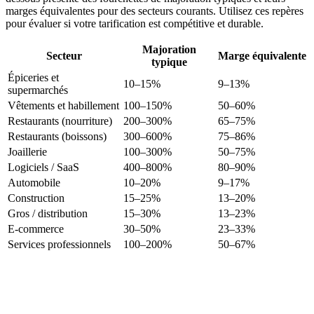
marges équivalentes pour des secteurs courants. Utilisez ces repères
pour évaluer si votre tarification est compétitive et durable.
Majoration
Secteur
Marge équivalente
typique
Épiceries et
10–15%
9–13%
supermarchés
Vêtements et habillement
100–150%
50–60%
Restaurants (nourriture)
200–300%
65–75%
Restaurants (boissons)
300–600%
75–86%
Joaillerie
100–300%
50–75%
Logiciels / SaaS
400–800%
80–90%
Automobile
10–20%
9–17%
Construction
15–25%
13–20%
Gros / distribution
15–30%
13–23%
E-commerce
30–50%
23–33%
Services professionnels
100–200%
50–67%