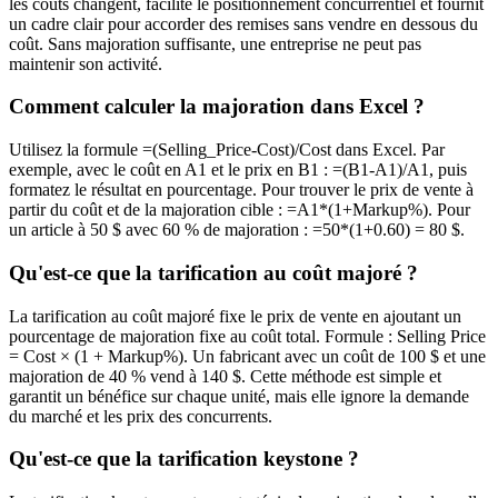
les coûts changent, facilite le positionnement concurrentiel et fournit
un cadre clair pour accorder des remises sans vendre en dessous du
coût. Sans majoration suffisante, une entreprise ne peut pas
maintenir son activité.
Comment calculer la majoration dans Excel ?
Utilisez la formule =(Selling_Price-Cost)/Cost dans Excel. Par
exemple, avec le coût en A1 et le prix en B1 : =(B1-A1)/A1, puis
formatez le résultat en pourcentage. Pour trouver le prix de vente à
partir du coût et de la majoration cible : =A1*(1+Markup%). Pour
un article à 50 $ avec 60 % de majoration : =50*(1+0.60) = 80 $.
Qu'est-ce que la tarification au coût majoré ?
La tarification au coût majoré fixe le prix de vente en ajoutant un
pourcentage de majoration fixe au coût total. Formule : Selling Price
= Cost × (1 + Markup%). Un fabricant avec un coût de 100 $ et une
majoration de 40 % vend à 140 $. Cette méthode est simple et
garantit un bénéfice sur chaque unité, mais elle ignore la demande
du marché et les prix des concurrents.
Qu'est-ce que la tarification keystone ?