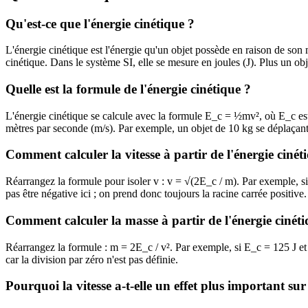
Qu'est-ce que l'énergie cinétique ?
L'énergie cinétique est l'énergie qu'un objet possède en raison de s
cinétique. Dans le système SI, elle se mesure en joules (J). Plus un obj
Quelle est la formule de l'énergie cinétique ?
L'énergie cinétique se calcule avec la formule E_c = ½mv², où E_c est 
mètres par seconde (m/s). Par exemple, un objet de 10 kg se déplaçan
Comment calculer la vitesse à partir de l'énergie cinét
Réarrangez la formule pour isoler v : v = √(2E_c / m). Par exemple, s
pas être négative ici ; on prend donc toujours la racine carrée positive.
Comment calculer la masse à partir de l'énergie cinéti
Réarrangez la formule : m = 2E_c / v². Par exemple, si E_c = 125 J et 
car la division par zéro n'est pas définie.
Pourquoi la vitesse a-t-elle un effet plus important sur