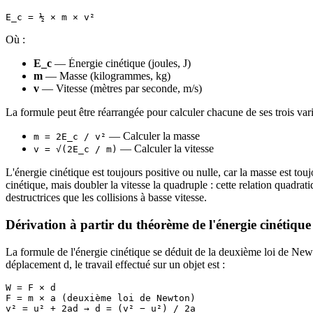
Où :
E_c
— Énergie cinétique (joules, J)
m
— Masse (kilogrammes, kg)
v
— Vitesse (mètres par seconde, m/s)
La formule peut être réarrangée pour calculer chacune de ses trois vari
— Calculer la masse
m = 2E_c / v²
— Calculer la vitesse
v = √(2E_c / m)
L'énergie cinétique est toujours positive ou nulle, car la masse est touj
cinétique, mais doubler la vitesse la quadruple : cette relation quadra
destructrices que les collisions à basse vitesse.
Dérivation à partir du théorème de l'énergie cinétique
La formule de l'énergie cinétique se déduit de la deuxième loi de Newto
déplacement d, le travail effectué sur un objet est :
W = F × d

F = m × a (deuxième loi de Newton)

v² = u² + 2ad → d = (v² − u²) / 2a
