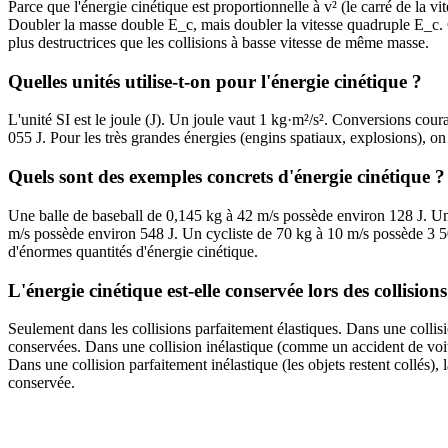
Parce que l'énergie cinétique est proportionnelle à v² (le carré de la vi
Doubler la masse double E_c, mais doubler la vitesse quadruple E_c. C
plus destructrices que les collisions à basse vitesse de même masse.
Quelles unités utilise-t-on pour l'énergie cinétique ?
L'unité SI est le joule (J). Un joule vaut 1 kg·m²/s². Conversions cour
055 J. Pour les très grandes énergies (engins spatiaux, explosions), on
Quels sont des exemples concrets d'énergie cinétique ?
Une balle de baseball de 0,145 kg à 42 m/s possède environ 128 J. Un
m/s possède environ 548 J. Un cycliste de 70 kg à 10 m/s possède 3 5
d'énormes quantités d'énergie cinétique.
L'énergie cinétique est-elle conservée lors des collisions
Seulement dans les collisions parfaitement élastiques. Dans une collisi
conservées. Dans une collision inélastique (comme un accident de voitu
Dans une collision parfaitement inélastique (les objets restent collés)
conservée.