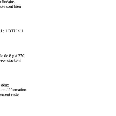
 linéaire.
sse sont bien
0 J ; 1 BTU ≈ 1
le de 8 g à 370
vées stockent
s deux
t en déformation.
vement reste