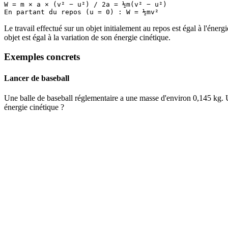
W = m × a × (v² − u²) / 2a = ½m(v² − u²)

Le travail effectué sur un objet initialement au repos est égal à l'énergi
objet est égal à la variation de son énergie cinétique.
Exemples concrets
Lancer de baseball
Une balle de baseball réglementaire a une masse d'environ 0,145 kg. U
énergie cinétique ?