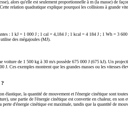
tesse), alors qu'elle est seulement proportionnelle à m (la masse) de façon
ette relation quadratique explique pourquoi les collisions à grande vite
antes : 1 kJ = 1 000 J ; 1 cal = 4,184 J ; 1 kcal = 4 184 J ; 1 Wh = 3 60
 utilise des mégajoules (MJ).
e voiture de 1 500 kg à 30 m/s possède 675 000 J (675 kJ). Un projecti
00 J. Ces exemples montrent que les grandes masses ou les vitesses éle
 ?
on élastique, la quantité de mouvement et l'énergie cinétique sont toute
re), une partie de l'énergie cinétique est convertie en chaleur, en son e
, la perte d'énergie cinétique est maximale, tandis que la quantité de mou