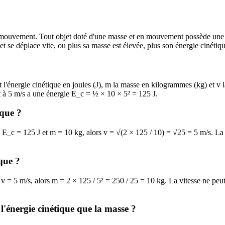
on mouvement. Tout objet doté d'une masse et en mouvement possède une
et se déplace vite, ou plus sa masse est élevée, plus son énergie cinétiq
l'énergie cinétique en joules (J), m la masse en kilogrammes (kg) et v l
t à 5 m/s a une énergie E_c = ½ × 10 × 5² = 125 J.
ique ?
i E_c = 125 J et m = 10 kg, alors v = √(2 × 125 / 10) = √25 = 5 m/s. La 
que ?
v = 5 m/s, alors m = 2 × 125 / 5² = 250 / 25 = 10 kg. La vitesse ne peut 
 l'énergie cinétique que la masse ?