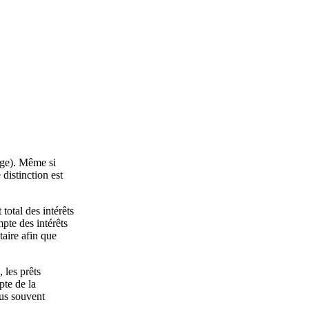
age). Même si
 distinction est
total des intérêts
mpte des intérêts
aire afin que
 les prêts
pte de la
lus souvent