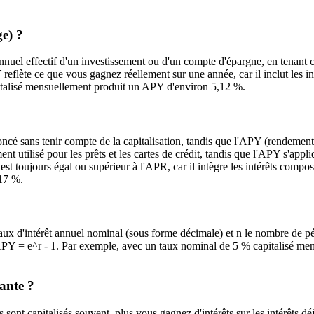
e) ?
uel effectif d'un investissement ou d'un compte d'épargne, en tenant c
reflète ce que vous gagnez réellement sur une année, car il inclut les in
pitalisé mensuellement produit un APY d'environ 5,12 %.
ncé sans tenir compte de la capitalisation, tandis que l'APY (rendemen
nt utilisé pour les prêts et les cartes de crédit, tandis que l'APY s'app
t toujours égal ou supérieur à l'APR, car il intègre les intérêts compo
17 %.
taux d'intérêt annuel nominal (sous forme décimale) et n le nombre de p
t APY = e^r - 1. Par exemple, avec un taux nominal de 5 % capitalisé me
tante ?
s sont capitalisés souvent, plus vous gagnez d'intérêts sur les intérêts d