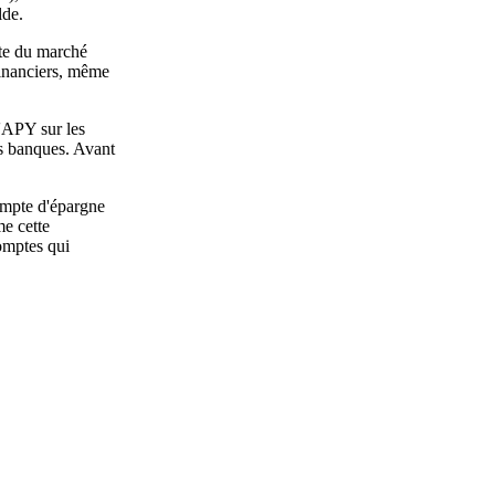
lde.
pte du marché
financiers, même
l'APY sur les
es banques. Avant
compte d'épargne
e cette
omptes qui