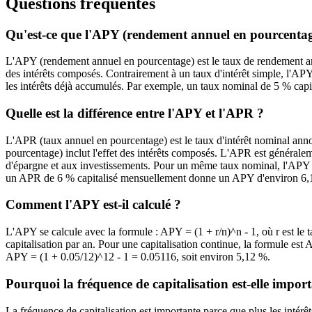
Questions fréquentes
Qu'est-ce que l'APY (rendement annuel en pourcentag
L'APY (rendement annuel en pourcentage) est le taux de rendement ann
des intérêts composés. Contrairement à un taux d'intérêt simple, l'APY 
les intérêts déjà accumulés. Par exemple, un taux nominal de 5 % ca
Quelle est la différence entre l'APY et l'APR ?
L'APR (taux annuel en pourcentage) est le taux d'intérêt nominal anno
pourcentage) inclut l'effet des intérêts composés. L'APR est généraleme
d'épargne et aux investissements. Pour un même taux nominal, l'APY es
un APR de 6 % capitalisé mensuellement donne un APY d'environ 6,
Comment l'APY est-il calculé ?
L'APY se calcule avec la formule : APY = (1 + r/n)^n - 1, où r est le 
capitalisation par an. Pour une capitalisation continue, la formule es
APY = (1 + 0.05/12)^12 - 1 = 0.05116, soit environ 5,12 %.
Pourquoi la fréquence de capitalisation est-elle impor
La fréquence de capitalisation est importante parce que plus les intérêt