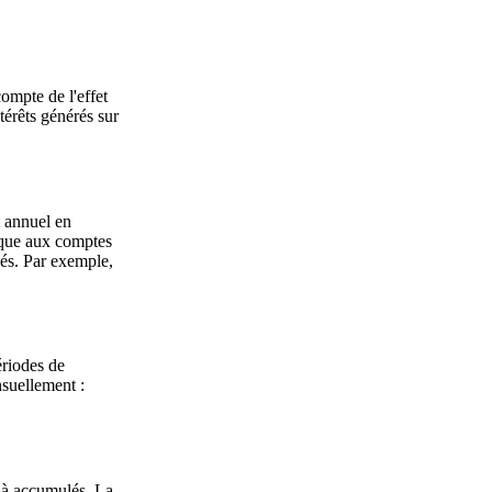
ompte de l'effet
térêts générés sur
t annuel en
lique aux comptes
sés. Par exemple,
ériodes de
nsuellement :
éjà accumulés. La