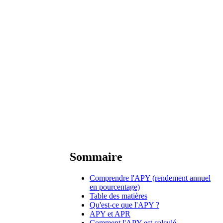
Sommaire
Comprendre l'APY (rendement annuel
en pourcentage)
Table des matières
Qu'est-ce que l'APY ?
APY et APR
Comment l'APY est calculé