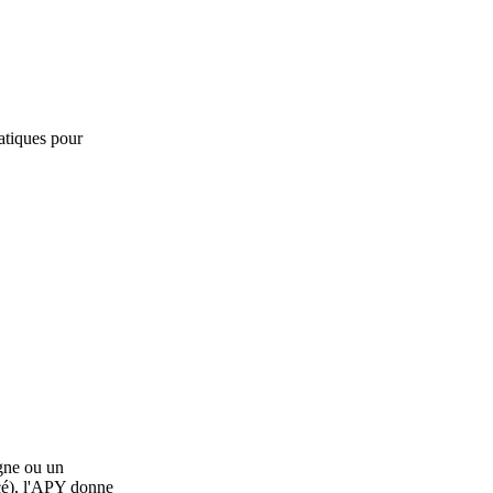
ratiques pour
gne ou un
ncé), l'APY donne