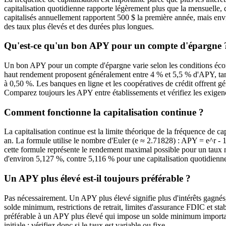
capitalisation quotidienne rapporte légèrement plus que la mensuelle, q
capitalisés annuellement rapportent 500 $ la première année, mais envi
des taux plus élevés et des durées plus longues.
Qu'est-ce qu'un bon APY pour un compte d'épargne 
Un bon APY pour un compte d'épargne varie selon les conditions écon
haut rendement proposent généralement entre 4 % et 5,5 % d'APY, tan
à 0,50 %. Les banques en ligne et les coopératives de crédit offrent 
Comparez toujours les APY entre établissements et vérifiez les exigenc
Comment fonctionne la capitalisation continue ?
La capitalisation continue est la limite théorique de la fréquence de capi
an. La formule utilise le nombre d'Euler (e ≈ 2.71828) : APY = e^r - 
cette formule représente le rendement maximal possible pour un taux
d'environ 5,127 %, contre 5,116 % pour une capitalisation quotidienn
Un APY plus élevé est-il toujours préférable ?
Pas nécessairement. Un APY plus élevé signifie plus d'intérêts gagnés,
solde minimum, restrictions de retrait, limites d'assurance FDIC et sta
préférable à un APY plus élevé qui impose un solde minimum importa
initiale ; vérifiez donc si le taux est variable ou fixe.