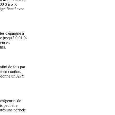
000 $ à 5 %
ignificatif avec
tes d'épargne à
re jusqu'à 0,01 %
gences.
ifs.
nfini de fois par
nt en continu,
ue donne un APY
, exigences de
is peut être
près une période