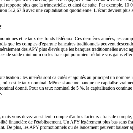
ui rapporte plus que la trimestrielle, et ainsi de suite. Par exemple, 10 
ron 512,67 $ avec une capitalisation quotidienne. L'écart devient plus s
?
omiques et le taux des fonds fédéraux. Ces dernières années, les comp
dis que les comptes d'épargne bancaires traditionnels peuvent descend
généralement des APY plus élevés que les banques traditionnelles avec a
es de solde minimum ou les frais qui pourraient réduire vos gains effect
talisation : les intérêts sont calculés et ajoutés au principal un nombre i
1, où r est le taux nominal. Même si aucune banque ne capitalise vraime
 nominal donné. Pour un taux nominal de 5 %, la capitalisation contin
e.
 mais vous devez aussi tenir compte d'autres facteurs : frais de compte
bilité financière de l'établissement. Un APY légèrement plus bas sans fra
nt. De plus, les APY promotionnels ou de lancement peuvent baisser a