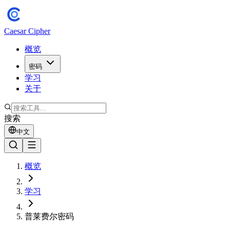
Caesar Cipher
概览
密码
学习
关于
搜索
中文
概览
学习
普莱费尔密码