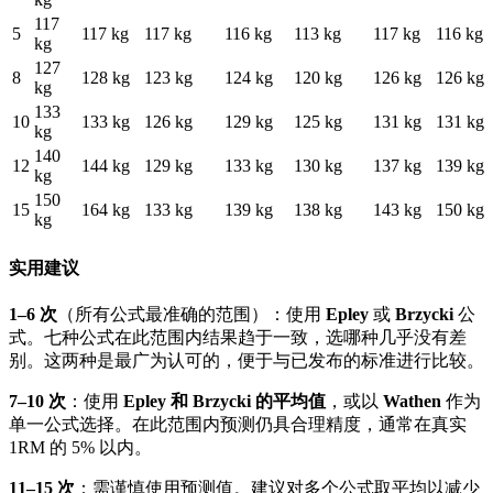
117
5
117 kg
117 kg
116 kg
113 kg
117 kg
116 kg
kg
127
8
128 kg
123 kg
124 kg
120 kg
126 kg
126 kg
kg
133
10
133 kg
126 kg
129 kg
125 kg
131 kg
131 kg
kg
140
12
144 kg
129 kg
133 kg
130 kg
137 kg
139 kg
kg
150
15
164 kg
133 kg
139 kg
138 kg
143 kg
150 kg
kg
实用建议
1–6 次
（所有公式最准确的范围）：使用
Epley
或
Brzycki
公
式。七种公式在此范围内结果趋于一致，选哪种几乎没有差
别。这两种是最广为认可的，便于与已发布的标准进行比较。
7–10 次
：使用
Epley 和 Brzycki 的平均值
，或以
Wathen
作为
单一公式选择。在此范围内预测仍具合理精度，通常在真实
1RM 的 5% 以内。
11–15 次
：需谨慎使用预测值。建议对多个公式取平均以减少