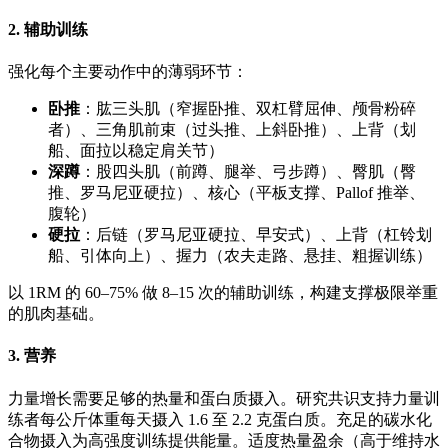
2. 辅助训练
强化每个主要动作中的薄弱环节：
卧推
：肱三头肌（窄握卧推、双杠臂屈伸、颅骨粉碎
者）、三角肌前束（过头推、上斜卧推）、上背（划
船、面拉以稳定肩关节）
深蹲
：股四头肌（前蹲、腿举、弓步蹲）、臀肌（臀
推、罗马尼亚硬拉）、核心（平板支撑、Pallof 推举、
腹轮）
硬拉
：后链（罗马尼亚硬拉、早安式）、上背（杠铃划
船、引体向上）、握力（农夫走路、悬挂、粗握训练）
以 1RM 的 60–75% 做 8–15 次的辅助训练，构建支撑极限举重
的肌肉基础。
3. 营养
力量增长需要足够的热量和蛋白质摄入。研究共识支持力量训
练者每公斤体重每天摄入 1.6 至 2.2 克蛋白质。充足的碳水化
合物摄入为高强度训练提供能量。适度热量盈余（高于维持水