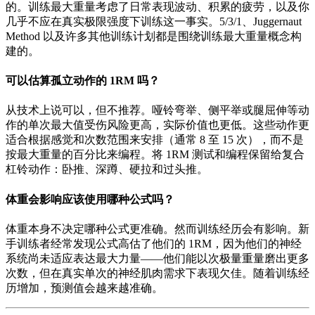
的。训练最大重量考虑了日常表现波动、积累的疲劳，以及你
几乎不应在真实极限强度下训练这一事实。5/3/1、Juggernaut
Method 以及许多其他训练计划都是围绕训练最大重量概念构
建的。
可以估算孤立动作的 1RM 吗？
从技术上说可以，但不推荐。哑铃弯举、侧平举或腿屈伸等动
作的单次最大值受伤风险更高，实际价值也更低。这些动作更
适合根据感觉和次数范围来安排（通常 8 至 15 次），而不是
按最大重量的百分比来编程。将 1RM 测试和编程保留给复合
杠铃动作：卧推、深蹲、硬拉和过头推。
体重会影响应该使用哪种公式吗？
体重本身不决定哪种公式更准确。然而训练经历会有影响。新
手训练者经常发现公式高估了他们的 1RM，因为他们的神经
系统尚未适应表达最大力量——他们能以次极量重量磨出更多
次数，但在真实单次的神经肌肉需求下表现欠佳。随着训练经
历增加，预测值会越来越准确。