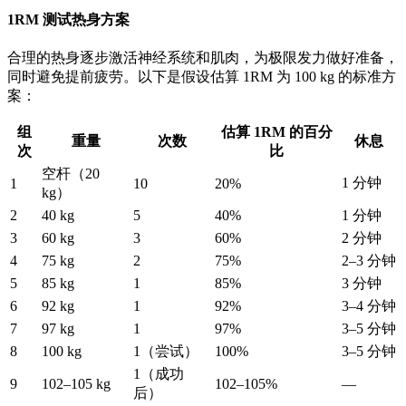
1RM 测试热身方案
合理的热身逐步激活神经系统和肌肉，为极限发力做好准备，
同时避免提前疲劳。以下是假设估算 1RM 为 100 kg 的标准方
案：
组
估算 1RM 的百分
重量
次数
休息
次
比
空杆（20
1 分钟
1
10
20%
kg）
2
40 kg
5
40%
1 分钟
3
60 kg
3
60%
2 分钟
4
75 kg
2
75%
2–3 分钟
5
85 kg
1
85%
3 分钟
6
92 kg
1
92%
3–4 分钟
7
97 kg
1
97%
3–5 分钟
8
100 kg
1（尝试）
100%
3–5 分钟
1（成功
9
102–105 kg
102–105%
—
后）