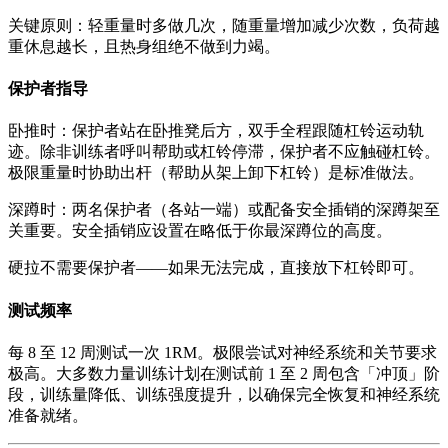
关键原则：轻重量时多做几次，随重量增加减少次数，负荷越
重休息越长，且热身组绝不做到力竭。
保护者指导
卧推时：保护者站在卧推凳后方，双手全程跟随杠铃运动轨
迹。除非训练者呼叫帮助或杠铃停滞，保护者不应触碰杠铃。
极限重量时协助出杆（帮助从架上卸下杠铃）是标准做法。
深蹲时：两名保护者（各站一端）或配备安全插销的深蹲架至
关重要。安全插销应设置在略低于你最深蹲位的高度。
硬拉不需要保护者——如果无法完成，直接放下杠铃即可。
测试频率
每 8 至 12 周测试一次 1RM。极限尝试对神经系统和关节要求
极高。大多数力量训练计划在测试前 1 至 2 周包含「冲顶」阶
段，训练量降低、训练强度提升，以确保完全恢复和神经系统
准备就绪。