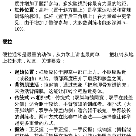
度并增加了髋部参与。多实验找到你最有力量的站距。
杠铃位置
：高杆（置于斜方肌上）是举重运动员和常规
训练的标准。低杆（置于后三角肌上）在力量举中更常
见，由于增加了髋部参与，大多数训练者能多深蹲 5–
10%。
硬拉
硬拉通常是最重的动作，从力学上讲也最简单——把杠铃从地
上拉起来，站直。关键要素：
起始位置
：杠铃应位于脚掌中部正上方。小腿应贴近
（或轻触）杠铃。髋部高度应介于肩膀和膝盖之间。
背阔肌激活
：拉起前，通过想象「把肩胛骨塞进裤兜」
来激活背阔肌。这能让杠铃全程贴近身体。
传统式 vs 相扑式
：传统式（双脚与髋同宽，双手在膝盖
外侧）适合躯干较长、手臂较短的训练者。相扑式（大
开脚站距，双手在膝盖内侧）适合躯干较短、手臂较长
的训练者。两种方式在比赛中均合法——选择能让你举
起更多重量的方式。
握法
：正反握（一手正握、一手反握）或钩握（拇指绕
过杠铃，其余手指压在拇指上）可防止极限负荷时杠铃