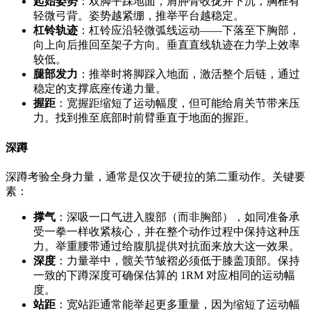
起始姿势
：双脚平踩地面，肩胛骨收拢并下沉，胸椎有
轻微弓背。姿势越紧绷，推举平台越稳定。
杠铃轨迹
：杠铃应沿轻微弧线运动——下落至下胸部，
向上向后推回至架子方向。垂直直线轨迹在力学上效率
较低。
腿部发力
：推举时将脚踩入地面，激活整个后链，通过
稳定的支撑底座传递力量。
握距
：宽握距缩短了运动幅度，但可能给肩关节带来压
力。找到推至底部时前臂垂直于地面的握距。
深蹲
深蹲考验全身力量，通常是仅次于硬拉的第二重动作。关键要
素：
撑气
：深吸一口气进入腹部（而非胸部），如同准备承
受一拳一样收紧核心，并在整个动作过程中保持这种压
力。举重腰带通过给腹肌提供对抗面来放大这一效果。
深度
：力量举中，髋关节皱褶必须低于膝盖顶部。保持
一致的下蹲深度可确保估算的 1RM 对应相同的运动幅
度。
站距
：宽站距通常能举起更多重量，因为缩短了运动幅