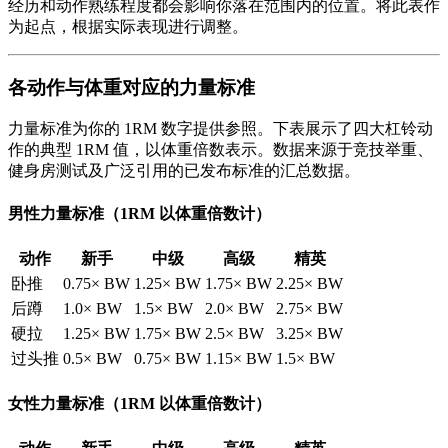
经历和动作熟练程度都会影响你落在范围内的位置。将此表作
为起点，根据实际表现进行调整。
各动作与体重对应的力量标准
力量标准为你的 1RM 数字提供参照。下表展示了四大杠铃动
作的典型 1RM 值，以体重倍数表示。数据来源于竞技举重、
健身房测试及广泛引用的已发布标准的汇总数据。
男性力量标准（1RM 以体重倍数计）
动作
新手
中级
高级
精英
卧推
0.75× BW
1.25× BW
1.75× BW
2.25× BW
后蹲
1.0× BW
1.5× BW
2.0× BW
2.75× BW
硬拉
1.25× BW
1.75× BW
2.5× BW
3.25× BW
过头推
0.5× BW
0.75× BW
1.15× BW
1.5× BW
女性力量标准（1RM 以体重倍数计）