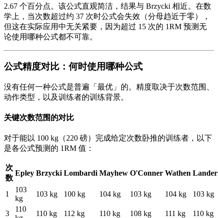
2.67 个百分点。该公式直观简洁，结果与 Brzycki 相近。在数
学上，当次数超过约 37 次时公式会失效（分母趋近于零），
但这在实际应用中无关紧要，因为超过 15 次的 1RM 预测无
论使用哪种公式都不可靠。
公式精度对比：何时使用哪种公式
没有任何一种公式是普遍「最优」的。精度取决于次数范围、
动作类型，以及训练者的训练背景。
关键次数范围的对比
对于能以 100 kg（220 磅）完成给定次数卧推的训练者，以下
是各公式预测的 1RM 值：
次
Epley
Brzycki
Lombardi
Mayhew
O'Conner
Wathen
Lander
数
103
1
103 kg
100 kg
104 kg
103 kg
104 kg
103 kg
kg
110
3
110 kg
112 kg
110 kg
108 kg
111 kg
110 kg
kg