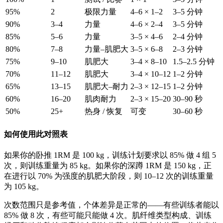
95%
2
极限力量
4–6 × 1–2
3–5 分钟
90%
3–4
力量
4–6 × 2–4
3–5 分钟
85%
5–6
力量
3–5 × 4–6
2–4 分钟
80%
7–8
力量–肌肥大
3–5 × 6–8
2–3 分钟
75%
9–10
肌肥大
3–4 × 8–10
1.5–2.5 分钟
70%
11–12
肌肥大
3–4 × 10–12
1–2 分钟
65%
13–15
肌肥大–耐力
2–3 × 12–15
1–2 分钟
60%
16–20
肌肉耐力
2–3 × 15–20
30–90 秒
50%
25+
热身 / 恢复
可变
30–60 秒
如何使用此对照表
如果你的卧推 1RM 是 100 kg，训练计划要求以 85% 做 4 组 5
次，则训练重量为 85 kg。如果你的深蹲 1RM 是 150 kg，正
在进行以 70% 为强度的肌肥大阶段，则 10–12 次的训练重量
为 105 kg。
次数范围只是参考值，个体差异是正常的——有些训练者能以
85% 做 8 次，有些可能只能做 4 次。肌纤维类型构成、训练