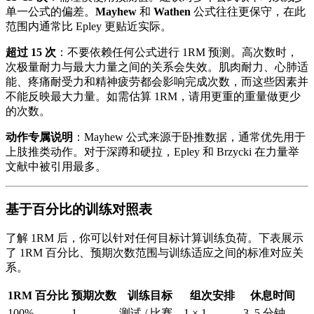
单一公式的偏差。
Mayhew
和
Wathen
公式往往更保守，在此
范围内通常比 Epley 更贴近实际。
超过 15 次
：不要依赖任何公式进行 1RM 预测。高次数时，
次极量耐力与最大力量之间的关系会失效。肌肉耐力、心肺适
能、疼痛耐受力和精神疲劳都会影响完成次数，而这些因素并
不能反映最大力量。如需估算 1RM，请用更重的重量做更少
的次数。
动作专属说明
：Mayhew 公式来源于卧推数据，通常优先用于
上肢推类动作。对于深蹲和硬拉，Epley 和 Brzycki 在力量举
文献中被引用最多。
基于百分比的训练对照表
了解 1RM 后，你可以针对任何目标计算训练负荷。下表展示
了 1RM 百分比、预期次数范围与训练适应之间的标准对应关
系。
1RM 百分比
预期次数
训练目标
组次安排
休息时间
100%
1
测试 / 比赛
1 × 1
3–5 分钟