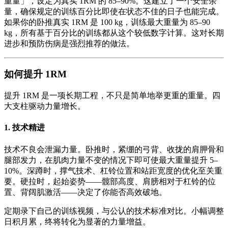
重量」，设定为真实 1RM 的 85–90%。这建立了一个安全余
量，确保规定的训练百分比即使在状态不佳的日子也能完成。
如果你的卧推真实 1RM 是 100 kg，训练最大重量为 85–90
kg，所有基于百分比的训练都从这个较低数字计算。这对长期
进步和预防伤病是强烈推荐的做法。
如何提升 1RM
提升 1RM 是一项长期工程，不只是简单地举更重的重量。四
大支柱驱动力量增长。
1. 技术精进
技术不良会泄漏力量。卧推时，紧绷的弓背、收拢的肩胛骨和
腿部发力，在肌肉力量不变的情况下即可使最大重量提升 5–
10%。深蹲时，撑气技术、杠铃位置和站距宽度的优化至关重
要。硬拉时，起始姿势——髋部高度、肩膀相对于杠铃的位
置、背阔肌激活——决定了你能否高效破地。
定期录下自己的训练视频，与公认的技术标准对比。小幅调整
日积月累，终将转化为显著的力量增益。