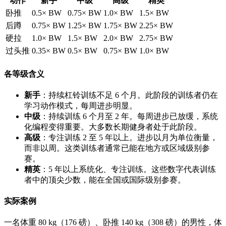
动作
新手
中级
高级
精英
卧推
0.5× BW
0.75× BW
1.0× BW
1.5× BW
后蹲
0.75× BW
1.25× BW
1.75× BW
2.25× BW
硬拉
1.0× BW
1.5× BW
2.0× BW
2.75× BW
过头推
0.35× BW
0.5× BW
0.75× BW
1.0× BW
各等级含义
新手
：持续杠铃训练不足 6 个月。此阶段的训练者仍在
学习动作模式，每周进步明显。
中级
：持续训练 6 个月至 2 年。每周进步已放缓，系统
化编程变得重要。大多数长期健身者处于此阶段。
高级
：专注训练 2 至 5 年以上。进步以月为单位衡量，
而非以周。这类训练者通常已能在地方或区域级别参
赛。
精英
：5 年以上系统化、专注训练。这些数字代表训练
者中的顶尖少数，能在全国或国际级别参赛。
实际案例
一名体重 80 kg（176 磅）、卧推 140 kg（308 磅）的男性，体