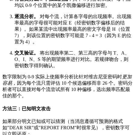
均以 0-9 个位置中的某个凯撒偏移进行加密。
逐流分析。
对每个流，计算各字母的出现频率。出现频
率最高的字母很可能对应 E（经密钥数字偏移后的结
果）。如果某流中出现频率最高的密文字母是 H（位置
7），则该位置的密钥数字可能是 7 - 4 = 3（因为 E 的位
置为 4）。
交叉验证。
将出现频率第二、第三高的字母与 T、A、
O、I、N、S 等的期望频率进行对比。若规律吻合，则
密钥数字得到确认。
数字限制为 0-9 实际上使频率分析比针对维吉尼亚密码时
更加
容易
，因为每个流只需评估 10 个候选偏移而非 26 个。密码分
析者可以直接对每个流尝试所有 10 种偏移，选出频率匹配最
佳的那个。
方法三：已知明文攻击
如果部分明文已知或可以猜测（当消息遵循可预测的格式
如"DEAR SIR"或"REPORT FROM"时很常见），密钥数字可
以立即还原：