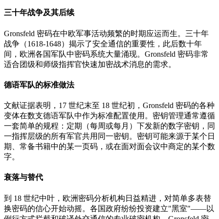
三十年战争及其后续
Gronsfeld 密码在中欧军事活动频繁的时期应运而生。三十年
战争（1618-1648）揭示了安全通信的重要性，此后数十年
间，欧洲各国军队中密码系统大量涌现。Gronsfeld 密码非常
适合团级和师级指挥官快速加密战术消息的需求。
德语军队的标准做法
文献证据表明，17 世纪末至 18 世纪初，Gronsfeld 密码的各种
变体在数支德语军队中作为标准配置使用。密钥管理通常遵循
一套简单的规程：定期（每周或每月）下发新的数字密钥，同
一指挥层级的所有军官共用同一密钥。密钥可能来源于某个日
期、常备书籍中的某一页码，或在面对面会议中商定的某个数
字。
衰落与替代
到 18 世纪中叶，欧洲密码分析机构日益精进，对简单多表替
换密码的信心开始动摇。各国政府纷纷投资建立"黑室"——以
例行方式拦截和破译外交通信的专业破密机构。Gronsfeld 密