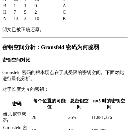
B
1
1
0
A
H
7
5
2
C
N
13
3
10
K
明文已被正确还原。
密钥空间分析：Gronsfeld 密码为何脆弱
密钥空间对比
Gronsfeld 密码的根本弱点在于其受限的密钥空间。下面对此
进行量化分析。
对于长度为
n
的密钥：
每个位置的可能
总密钥空
n=5 时的密钥空
密码
值
间
间
维吉尼亚密
26
26^n
11,881,376
码
Gronsfeld 密