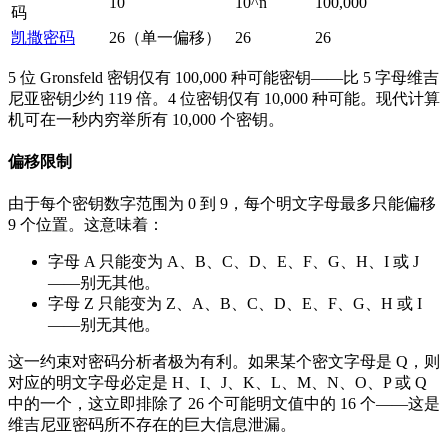
10
10^n
100,000
码
凯撒密码
26（单一偏移）
26
26
5 位 Gronsfeld 密钥仅有 100,000 种可能密钥——比 5 字母维吉
尼亚密钥少约 119 倍。4 位密钥仅有 10,000 种可能。现代计算
机可在一秒内穷举所有 10,000 个密钥。
偏移限制
由于每个密钥数字范围为 0 到 9，每个明文字母最多只能偏移
9 个位置。这意味着：
字母 A 只能变为 A、B、C、D、E、F、G、H、I 或 J
——别无其他。
字母 Z 只能变为 Z、A、B、C、D、E、F、G、H 或 I
——别无其他。
这一约束对密码分析者极为有利。如果某个密文字母是 Q，则
对应的明文字母必定是 H、I、J、K、L、M、N、O、P 或 Q
中的一个，这立即排除了 26 个可能明文值中的 16 个——这是
维吉尼亚密码所不存在的巨大信息泄漏。