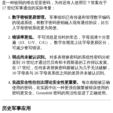
是一种较弱的维吉尼亚密码，为何还有人使用它？答案在于
17 世纪军事通信的实际考量：
数字密钥更易管理。
军事组织已有传递和管理数字编码
的现成系统，将数字密码密钥融入现有通信协议，比引
入字母密钥系统更为简便。
错误率更低。
手写消息是当时的常态，字母混淆十分普
遍（I/J、U/V、C/G）。数字在视觉上比字母更易区分，
可减少誊写错误。
弱点尚未被认识到。
对多表替换密码的系统性密码分析
直到 19 世纪才通过巴贝奇和卡西斯基的工作得以发展。
在 17 世纪，任何多表替换密码都被认为几乎无法破解，
10 字母表与 26 字母表系统之间的差异并未被认识到。
实战安全性往往比理论安全性更重要。
每次都能被正确
使用的密码，在实践中比一种更强但频繁被错误使用的
密码更安全。Gronsfeld 密码的简洁性促进了正确使用。
历史军事应用