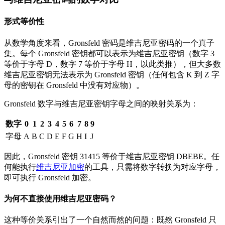
形式等价性
从数学角度来看，Gronsfeld 密码是维吉尼亚密码的一个真子
集。每个 Gronsfeld 密钥都可以表示为维吉尼亚密钥（数字 3
等价于字母 D，数字 7 等价于字母 H，以此类推），但大多数
维吉尼亚密钥无法表示为 Gronsfeld 密钥（任何包含 K 到 Z 字
母的密钥在 Gronsfeld 中没有对应物）。
Gronsfeld 数字与维吉尼亚密钥字母之间的映射关系为：
数字
0
1
2
3
4
5
6
7
8
9
字母
A
B
C
D
E
F
G
H
I
J
因此，Gronsfeld 密钥 31415 等价于维吉尼亚密钥 DBEBE。任
何能执行
维吉尼亚加密
的工具，只需将数字转换为对应字母，
即可执行 Gronsfeld 加密。
为何不直接使用维吉尼亚密码？
这种等价关系引出了一个自然而然的问题：既然 Gronsfeld 只