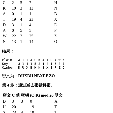
C
2
5
7
H
K
10
3
13
N
A
0
1
1
B
T
19
4
23
X
D
3
1
4
E
A
0
5
5
F
W
22
3
25
Z
N
13
1
14
O
结果：
Plain:  A T T A C K A T D A W N

Key:    3 1 4 1 5 3 1 4 1 5 3 1

密文为：
DUXBH NBXEF ZO
第 4 步：通过减去密钥解密。
密文
C 值
密钥
(C-K) mod 26
明文
D
3
3
0
A
U
20
1
19
T
X
23
4
19
T