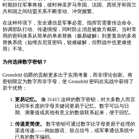
时期担任军事将领，彼时神圣罗马帝国、法国、西班牙和荷兰
共和国之间结盟关系不断变动、冲突频繁。
在这种环境下，安全通信是军事必需。指挥官需要传达命令、
协调部队行动、传递情报，同时防止消息被敌方截获。当时常
用的密码体系从简单的单表替换（极易破解）到更复杂的多表
替换系统（如维吉尼亚密码，较难破解，但野战中也更难使
用）不等。
为何选择数字密钥？
Gronsfeld 伯爵的贡献更多出于实用考量，而非理论创新。将
密钥限定为数字而非字母，使 Gronsfeld 密码在实战中获得了
若干优势：
更易记忆。
像 31415 这样的数字密钥，对大多数人而言
比同等长度的字母关键词更易于记忆。数字可以与日
期、测量值或其他有意义的数值联系起来，便于回忆。
传递更简便。
数字密钥可通过数字比字母更易于处理的
渠道传递——例如旗语、鼓点信号，或军事通信系统中
已有的数字编码。