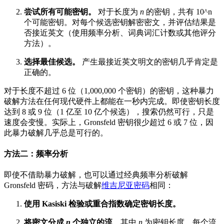
尝试所有可能密钥。
对于长度为
n
的密钥，共有 10^n
个可能密钥。对每个候选密钥解密密文，并评估结果是
否接近英文（使用频率分析、词典词汇计数或其他评分
方法）。
选择最佳候选。
产生最接近英文明文的密钥几乎肯定是
正确的。
对于长度不超过 6 位（1,000,000 个密钥）的密钥，这种暴力
破解方法在任何现代硬件上都能在一秒内完成。即使密钥长度
达到 8 或 9 位（1 亿至 10 亿个候选），搜索仍然可行，只是
速度会变慢。实际上，Gronsfeld 密钥很少超过 6 或 7 位，因
此暴力破解几乎总是可行的。
方法二：频率分析
即使不借助暴力破解，也可以通过经典频率分析破解
Gronsfeld 密码，方法与破解
维吉尼亚密码
相同：
使用 Kasiski 检验或重合指数确定密钥长度。
将密文分成
n
个独立的流
，其中
n
为密钥长度。每个流