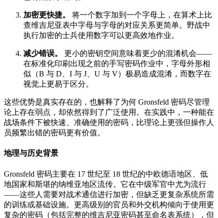
加密更快捷。
将一个数字加到一个字母上，在算术上比
查维吉尼亚表中字母与字母的对应关系更简单。野战中
执行加密的士兵使用数字可以更高效地作业。
减少错误。
更小的密钥空间意味着更少的混淆机会——
在标准化印刷出现之前的手写密码作业中，字母外形相
似（B 与 D、I 与 J、U 与 V）极易造成混淆，而数字在
视觉上更易于区分。
这些优势是真实存在的，也解释了为何 Gronsfeld 密码尽管理
论上存在弱点，却依然得到了广泛使用。在实践中，一种能在
战场条件下被快速、准确使用的密码，比理论上更强但操作人
员频繁出错的密码更有价值。
地理与历史背景
Gronsfeld 密码主要在 17 世纪至 18 世纪的中欧德语地区、低
地国家和斯堪的纳维亚地区流传。它在中级军官中尤为流行
——这些人需要对战术通信进行加密，但缺乏更复杂系统所需
的训练或基础设施。更高级别的官员和外交机构倾向于使用更
复杂的密码（包括完整的维吉尼亚密码甚至命名表系统），但