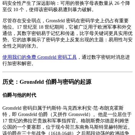
码安全性产生了深远影响：可用的替换字母表数量从 26 个降
至仅 10 个，使得该密码极易遭到暴力破解。
尽管存在安全弱点，Gronsfeld 密码在密码学史上仍占有重要
地位。17 世纪至 18 世纪期间，它被广泛用于欧洲军事和外交
通信，其数字密钥易于记忆和传递，比字母关键词更具实用优
势。它的故事揭示了密码学史上反复出现的主题：易用性与安
全性之间的张力。
使用我们的免费 Gronsfeld 密码工具
，通过数字密钥对消息进
行加密和解密。
历史：Gronsfeld 伯爵与密码的起源
伯爵与他的时代
Gronsfeld 密码归属于约斯特·马克西米利安·范·布朗克霍斯
特，即 Gronsfeld 伯爵（又拼作 Gronsveld）。他是一位居住于
17 世纪的弗拉芒贵族和军事指挥官。格朗斯费尔德是利姆堡
公国的一个要塞郡，位于现今荷兰东南角马斯特里赫特附近。
该伯爵在三十年战争（1618-1648）之后那段动荡的欧洲战争