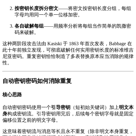
按密钥长度拆分密文
——将密文按密钥长度分组，每组
字母均用同一个单一位移加密。
各自破解每组
——用频率分析将每组当作简单的凯撒密
码来破解。
这种两阶段攻击法由 Kasiski 于 1863 年首次发表，Babbage 在
此十年前独立发现，可彻底破解任何实用密钥长度的标准维吉
尼亚密码。重复密钥恰恰制造了多表替换原本应当消除的规律
性。
自动密钥密码如何消除重复
核心思路
自动密钥密码使用一个
引导密钥
（短初始关键词）加上
明文本
身
构成密钥流。引导密钥用完后，后续每个密钥字母就是固定
偏移位置之前的明文字母。
这意味着密钥流与消息等长且永不重复（除非明文本身重复，