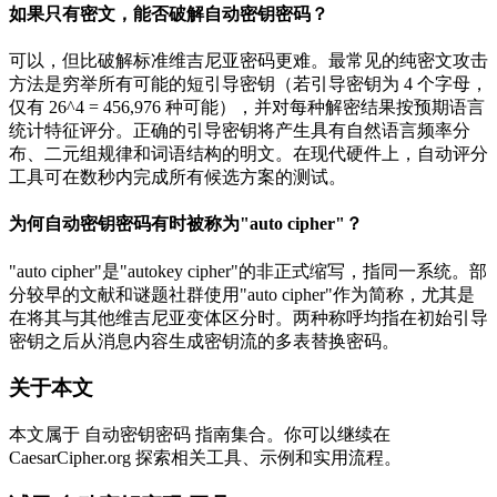
如果只有密文，能否破解自动密钥密码？
可以，但比破解标准维吉尼亚密码更难。最常见的纯密文攻击
方法是穷举所有可能的短引导密钥（若引导密钥为 4 个字母，
仅有 26^4 = 456,976 种可能），并对每种解密结果按预期语言
统计特征评分。正确的引导密钥将产生具有自然语言频率分
布、二元组规律和词语结构的明文。在现代硬件上，自动评分
工具可在数秒内完成所有候选方案的测试。
为何自动密钥密码有时被称为"auto cipher"？
"auto cipher"是"autokey cipher"的非正式缩写，指同一系统。部
分较早的文献和谜题社群使用"auto cipher"作为简称，尤其是
在将其与其他维吉尼亚变体区分时。两种称呼均指在初始引导
密钥之后从消息内容生成密钥流的多表替换密码。
关于本文
本文属于 自动密钥密码 指南集合。你可以继续在
CaesarCipher.org 探索相关工具、示例和实用流程。