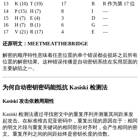
13
K (10)
T (19)
17
R
R 作为第 17 位
14
P (15)
H (7)
8
I
—
15
H (7)
E (4)
3
D
—
16
H (7)
B (1)
6
G
—
17
V (21)
R (17)
4
E
—
还原明文：MEETMEATTHEBRIDGE
解密的顺序特性意味着任意位置的单个错误都会损坏之后所有
位置的解密结果。这种错误传播是自动密钥系统在实用层面的
主要缺陷之一。
为何自动密钥密码能抵抗 Kasiski 检测法
Kasiski 攻击依赖周期性
Kasiski 检测法通过寻找密文中的重复序列并测量其间距来发
起攻击。在标准维吉尼亚密码中，重复出现的原因在于：相同
的明文片段与重复关键词的相同部分对齐时，会产生相同的密
文。重复序列之间的间距始终是密钥长度的倍数。