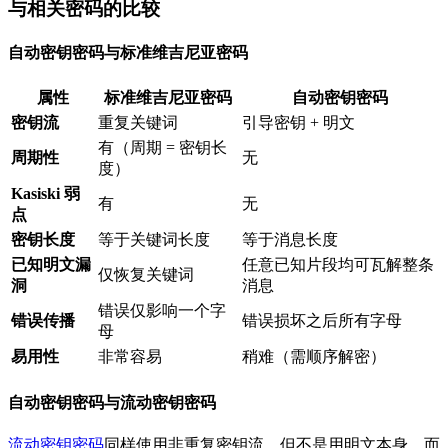
与相关密码的比较
自动密钥密码与标准维吉尼亚密码
属性
标准维吉尼亚密码
自动密钥密码
密钥流
重复关键词
引导密钥 + 明文
有（周期 = 密钥长
周期性
无
度）
Kasiski 弱
有
无
点
密钥长度
等于关键词长度
等于消息长度
已知明文漏
任意已知片段均可瓦解整条
仅恢复关键词
洞
消息
错误仅影响一个字
错误传播
错误损坏之后所有字母
母
易用性
非常容易
稍难（需顺序解密）
自动密钥密码与流动密钥密码
流动密钥密码
同样使用非重复密钥流，但不是用明文本身，而