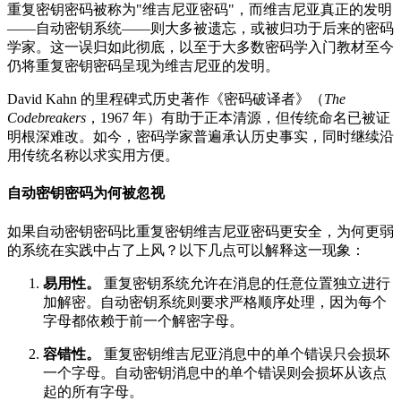
重复密钥密码被称为"维吉尼亚密码"，而维吉尼亚真正的发明
——自动密钥系统——则大多被遗忘，或被归功于后来的密码
学家。这一误归如此彻底，以至于大多数密码学入门教材至今
仍将重复密钥密码呈现为维吉尼亚的发明。
David Kahn 的里程碑式历史著作《密码破译者》（
The
Codebreakers
，1967 年）有助于正本清源，但传统命名已被证
明根深难改。如今，密码学家普遍承认历史事实，同时继续沿
用传统名称以求实用方便。
自动密钥密码为何被忽视
如果自动密钥密码比重复密钥维吉尼亚密码更安全，为何更弱
的系统在实践中占了上风？以下几点可以解释这一现象：
易用性。
重复密钥系统允许在消息的任意位置独立进行
加解密。自动密钥系统则要求严格顺序处理，因为每个
字母都依赖于前一个解密字母。
容错性。
重复密钥维吉尼亚消息中的单个错误只会损坏
一个字母。自动密钥消息中的单个错误则会损坏从该点
起的所有字母。