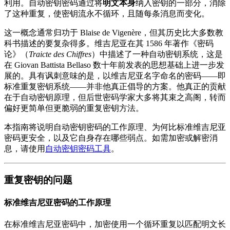
利用。自动密钥密码通过将
明文本身
纳入密钥的一部分，消除
了这种重复，使密钥流永不循环，且随每条消息而变化。
这一概念通常归功于 Blaise de Vigenère，但其历史比大多数教
科书描述的要复杂得多。维吉尼亚在其 1586 年著作《密码
论》（
Traicte des Chiffres
）中描述了一种自动密钥系统，这是
在 Giovan Battista Bellaso 数十年前发表的思想基础上进一步发
展的。具有讽刺意味的是，以维吉尼亚名字命名的密码——即
标准重复密钥系统——并非他真正倡导的方案。他真正的贡献
在于自动密钥原理，但后世密码学家大多将其束之高阁，转而
偏好更简单但更脆弱的重复密钥方法。
本指南将说明自动密钥密码的工作原理、为何比标准维吉尼亚
密码更安全，以及它自身存在哪些弱点。如需加密或解密消
息，请使用
自动密钥密码工具
。
重复密钥的问题
标准维吉尼亚密码的工作原理
在标准维吉尼亚密码中，加密使用一个循环重复以匹配明文长