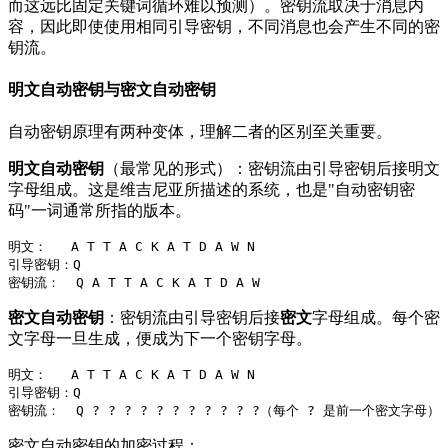
而这远比固定关键词循环难以预测）。密钥流取决于消息内
容，因此即使使用相同引导密钥，不同消息也会产生不同的密
钥流。
明文自动密钥与密文自动密钥
自动密钥原理有两种变体，理解二者的区别至关重要。
明文自动密钥
（最常见的形式）：密钥流由引导密钥后接明文
字母组成。这是维吉尼亚所描述的系统，也是"自动密钥密
码"一词通常所指的版本。
明文：   A T T A C K A T D A W N

引导密钥：Q

密文自动密钥
：密钥流由引导密钥后接
密文
字母组成。每个密
文字母一旦生成，便成为下一个密钥字母。
明文：   A T T A C K A T D A W N

引导密钥：Q

密文自动密钥的加密过程：