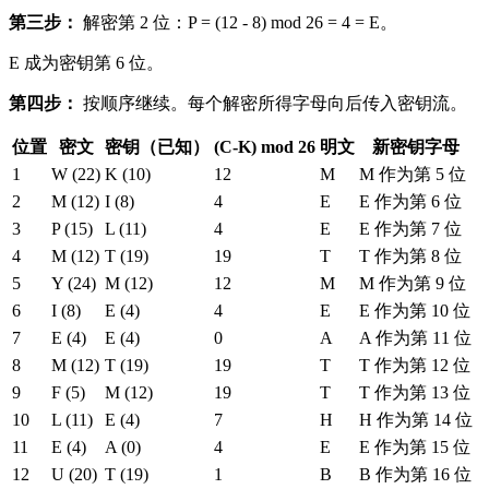
第三步：
解密第 2 位：P = (12 - 8) mod 26 = 4 = E。
E 成为密钥第 6 位。
第四步：
按顺序继续。每个解密所得字母向后传入密钥流。
位置
密文
密钥（已知）
(C-K) mod 26
明文
新密钥字母
1
W (22)
K (10)
12
M
M 作为第 5 位
2
M (12)
I (8)
4
E
E 作为第 6 位
3
P (15)
L (11)
4
E
E 作为第 7 位
4
M (12)
T (19)
19
T
T 作为第 8 位
5
Y (24)
M (12)
12
M
M 作为第 9 位
6
I (8)
E (4)
4
E
E 作为第 10 位
7
E (4)
E (4)
0
A
A 作为第 11 位
8
M (12)
T (19)
19
T
T 作为第 12 位
9
F (5)
M (12)
19
T
T 作为第 13 位
10
L (11)
E (4)
7
H
H 作为第 14 位
11
E (4)
A (0)
4
E
E 作为第 15 位
12
U (20)
T (19)
1
B
B 作为第 16 位