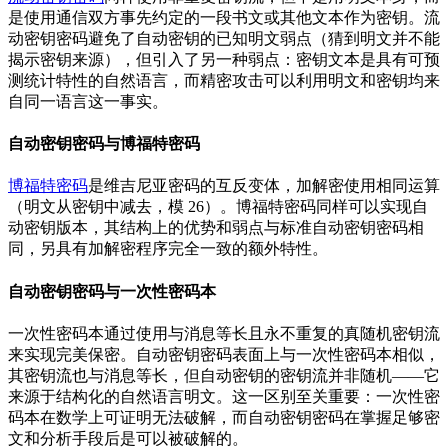
是使用通信双方事先约定的一段书文或其他文本作为密钥。流
动密钥密码避免了自动密钥的已知明文弱点（猜到明文并不能
揭示密钥来源），但引入了另一种弱点：密钥文本是具有可预
测统计特性的自然语言，而精密攻击可以利用明文和密钥均来
自同一语言这一事实。
自动密钥密码与博福特密码
博福特密码
是维吉尼亚密码的互反变体，加解密使用相同运算
（明文从密钥中减去，模 26）。博福特密码同样可以实现自
动密钥版本，其结构上的优势和弱点与标准自动密钥密码相
同，另具有加解密程序完全一致的额外特性。
自动密钥密码与一次性密码本
一次性密码本通过使用与消息等长且永不重复的真随机密钥流
来实现完美保密。自动密钥密码表面上与一次性密码本相似，
其密钥流也与消息等长，但自动密钥的密钥流并非随机——它
来源于结构化的自然语言明文。这一区别至关重要：一次性密
码本在数学上可证明无法破解，而自动密钥密码在掌握足够密
文和分析手段后是可以被破解的。