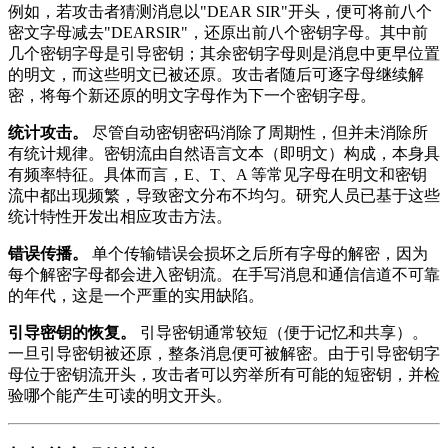
例如，若攻击者猜测消息以"DEAR SIR"开头，便可将前八个
密文字母减去"DEARSIR"，还原出前八个密钥字母。其中前
几个密钥字母是引导密钥；其余密钥字母则是消息中更早位置
的明文，而这些明文已被还原。攻击者随后可逐字母继续解
密，将每个新还原的明文字母作为下一个密钥字母。
统计攻击。
尽管自动密钥密码消除了周期性，但并未消除所
有统计规律。密钥流由自然语言文本（即明文）构成，本身具
有频率特征。具体而言，E、T、A 等常见字母在明文和密钥
流中都出现频繁，导致密文分布不均匀。研究人员已基于这些
统计特性开发出相应攻击方法。
错误传播。
单个传输错误会损坏之后所有字母的解密，因为
每个解密字母都会进入密钥流。在手写消息和通信信道不可靠
的年代，这是一个严重的实用缺陷。
引导密钥的恢复。
引导密钥通常较短（便于记忆和共享）。
一旦引导密钥被还原，整条消息便可被解密。由于引导密钥字
母位于密钥流开头，攻击者可以穷举所有可能的短密钥，并检
验哪个能产生可读的明文开头。