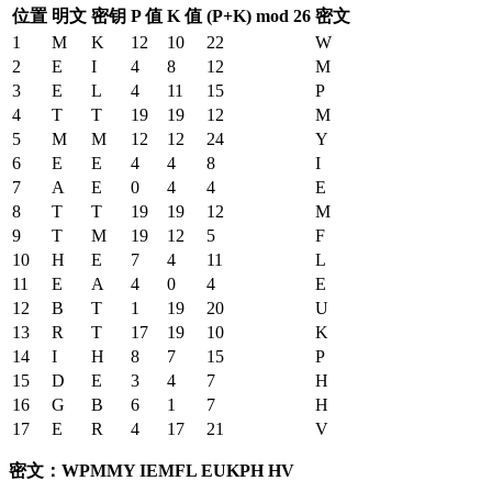
位置
明文
密钥
P 值
K 值
(P+K) mod 26
密文
1
M
K
12
10
22
W
2
E
I
4
8
12
M
3
E
L
4
11
15
P
4
T
T
19
19
12
M
5
M
M
12
12
24
Y
6
E
E
4
4
8
I
7
A
E
0
4
4
E
8
T
T
19
19
12
M
9
T
M
19
12
5
F
10
H
E
7
4
11
L
11
E
A
4
0
4
E
12
B
T
1
19
20
U
13
R
T
17
19
10
K
14
I
H
8
7
15
P
15
D
E
3
4
7
H
16
G
B
6
1
7
H
17
E
R
4
17
21
V
密文：WPMMY IEMFL EUKPH HV