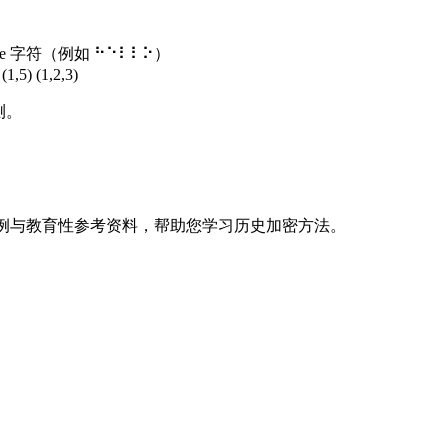
e 字符（例如 ⠓⠑⠇⠇⠕）
 (1,2,3)
测。
指南、示例与教育性参考资料，帮助您学习历史加密方法。