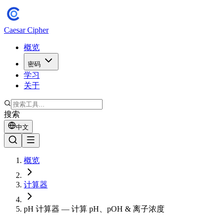
Caesar Cipher
概览
密码
学习
关于
搜索
中文
概览
计算器
pH 计算器 — 计算 pH、pOH & 离子浓度