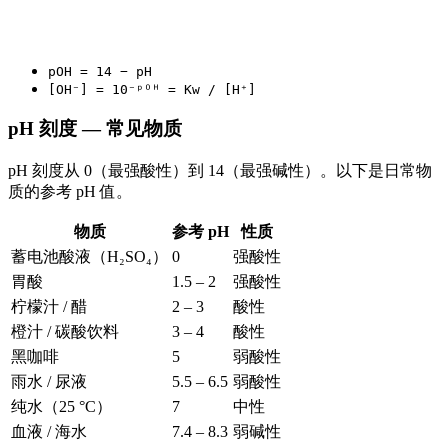
pOH = 14 − pH
[OH⁻] = 10⁻ᵖᴼᴴ = Kw / [H⁺]
pH 刻度 — 常见物质
pH 刻度从 0（最强酸性）到 14（最强碱性）。以下是日常物
质的参考 pH 值。
物质
参考 pH
性质
蓄电池酸液（H₂SO₄）
0
强酸性
胃酸
1.5 – 2
强酸性
柠檬汁 / 醋
2 – 3
酸性
橙汁 / 碳酸饮料
3 – 4
酸性
黑咖啡
5
弱酸性
雨水 / 尿液
5.5 – 6.5
弱酸性
纯水（25 °C）
7
中性
血液 / 海水
7.4 – 8.3
弱碱性