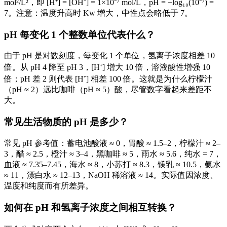
mol²/L²，即 [H⁺] = [OH⁻] = 1×10⁻⁷ mol/L，pH = −log₁₀(10⁻⁷) =
7。注意：温度升高时 Kw 增大，中性点会略低于 7。
pH 每变化 1 个整数单位代表什么？
由于 pH 是对数刻度，每变化 1 个单位，氢离子浓度相差 10
倍。从 pH 4 降至 pH 3，[H⁺] 增大 10 倍，溶液酸性增强 10
倍；pH 差 2 则代表 [H⁺] 相差 100 倍。这就是为什么柠檬汁
（pH ≈ 2）远比咖啡（pH ≈ 5）酸，尽管数字看起来差距不
大。
常见生活物质的 pH 是多少？
常见 pH 参考值：蓄电池酸液 ≈ 0，胃酸 ≈ 1.5–2，柠檬汁 ≈ 2–
3，醋 ≈ 2.5，橙汁 ≈ 3–4，黑咖啡 ≈ 5，雨水 ≈ 5.6，纯水 = 7，
血液 ≈ 7.35–7.45，海水 ≈ 8，小苏打 ≈ 8.3，镁乳 ≈ 10.5，氨水
≈ 11，漂白水 ≈ 12–13，NaOH 稀溶液 ≈ 14。实际值因浓度、
温度和纯度而有所差异。
如何在 pH 和氢离子浓度之间相互转换？