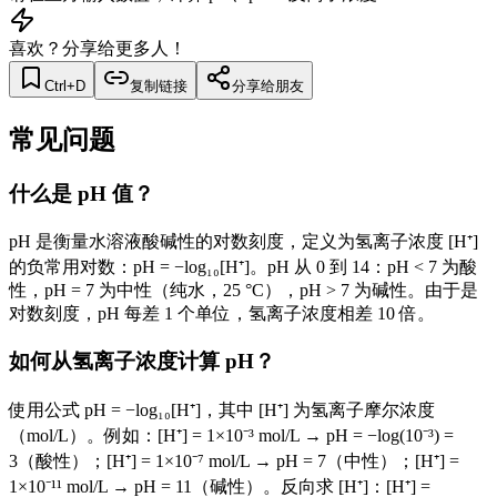
喜欢？分享给更多人！
Ctrl+D
复制链接
分享给朋友
常见问题
什么是 pH 值？
pH 是衡量水溶液酸碱性的对数刻度，定义为氢离子浓度 [H⁺]
的负常用对数：pH = −log₁₀[H⁺]。pH 从 0 到 14：pH < 7 为酸
性，pH = 7 为中性（纯水，25 °C），pH > 7 为碱性。由于是
对数刻度，pH 每差 1 个单位，氢离子浓度相差 10 倍。
如何从氢离子浓度计算 pH？
使用公式 pH = −log₁₀[H⁺]，其中 [H⁺] 为氢离子摩尔浓度
（mol/L）。例如：[H⁺] = 1×10⁻³ mol/L → pH = −log(10⁻³) =
3（酸性）；[H⁺] = 1×10⁻⁷ mol/L → pH = 7（中性）；[H⁺] =
1×10⁻¹¹ mol/L → pH = 11（碱性）。反向求 [H⁺]：[H⁺] =