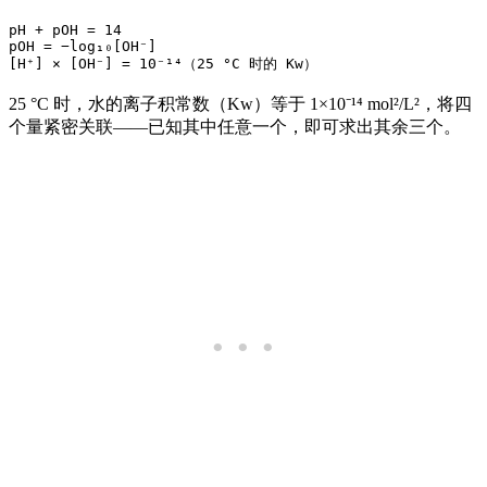
pH + pOH = 14

pOH = −log₁₀[OH⁻]

25 °C 时，水的离子积常数（Kw）等于 1×10⁻¹⁴ mol²/L²，将四
个量紧密关联——已知其中任意一个，即可求出其余三个。