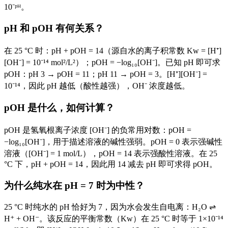
10⁻ᵖᴴ。
pH 和 pOH 有何关系？
在 25 °C 时：pH + pOH = 14（源自水的离子积常数 Kw = [H⁺]
[OH⁻] = 10⁻¹⁴ mol²/L²）；pOH = −log₁₀[OH⁻]。已知 pH 即可求
pOH：pH 3 → pOH = 11；pH 11 → pOH = 3。[H⁺][OH⁻] =
10⁻¹⁴，因此 pH 越低（酸性越强），OH⁻ 浓度越低。
pOH 是什么，如何计算？
pOH 是氢氧根离子浓度 [OH⁻] 的负常用对数：pOH =
−log₁₀[OH⁻]，用于描述溶液的碱性强弱。pOH = 0 表示强碱性
溶液（[OH⁻] = 1 mol/L），pOH = 14 表示强酸性溶液。在 25
°C 下，pH + pOH = 14，因此用 14 减去 pH 即可求得 pOH。
为什么纯水在 pH = 7 时为中性？
25 °C 时纯水的 pH 恰好为 7，因为水会发生自电离：H₂O ⇌
H⁺ + OH⁻。该反应的平衡常数（Kw）在 25 °C 时等于 1×10⁻¹⁴