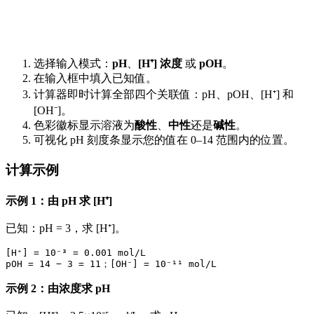
选择输入模式：
pH
、
[H⁺] 浓度
或
pOH
。
在输入框中填入已知值。
计算器即时计算全部四个关联值：pH、pOH、[H⁺] 和
[OH⁻]。
色彩徽标显示溶液为
酸性
、
中性
还是
碱性
。
可视化 pH 刻度条显示您的值在 0–14 范围内的位置。
计算示例
示例 1：由 pH 求 [H⁺]
已知：pH = 3，求 [H⁺]。
[H⁺] = 10⁻³ = 0.001 mol/L

示例 2：由浓度求 pH