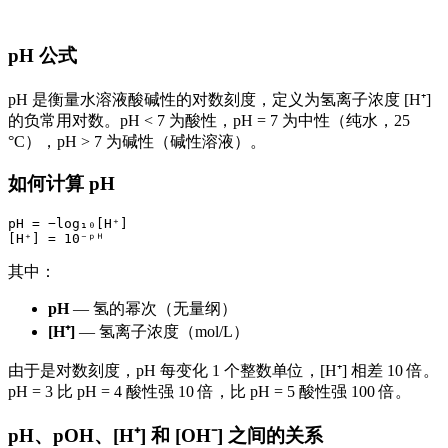
pH 公式
pH 是衡量水溶液酸碱性的对数刻度，定义为氢离子浓度 [H⁺]
的负常用对数。pH < 7 为酸性，pH = 7 为中性（纯水，25
°C），pH > 7 为碱性（碱性溶液）。
如何计算 pH
pH = −log₁₀[H⁺]

其中：
pH
— 氢的幂次（无量纲）
[H⁺]
— 氢离子浓度（mol/L）
由于是对数刻度，pH 每变化 1 个整数单位，[H⁺] 相差 10 倍。
pH = 3 比 pH = 4 酸性强 10 倍，比 pH = 5 酸性强 100 倍。
pH、pOH、[H⁺] 和 [OH⁻] 之间的关系