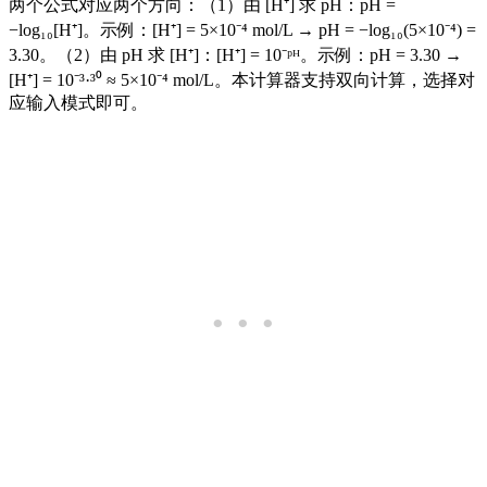
两个公式对应两个方向：（1）由 [H⁺] 求 pH：pH =
−log₁₀[H⁺]。示例：[H⁺] = 5×10⁻⁴ mol/L → pH = −log₁₀(5×10⁻⁴) =
3.30。（2）由 pH 求 [H⁺]：[H⁺] = 10⁻ᵖᴴ。示例：pH = 3.30 →
[H⁺] = 10⁻³·³⁰ ≈ 5×10⁻⁴ mol/L。本计算器支持双向计算，选择对
应输入模式即可。