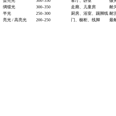
蛋壳光
300–350
客厅、卧室
微
绸缎光
300–350
走廊、儿童房
耐
半光
250–300
厨房、浴室、踢脚线
耐
亮光 / 高亮光
200–250
门、橱柜、线脚
最