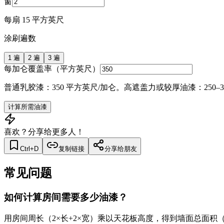
窗
每扇 15 平方英尺
涂刷遍数
1
遍
2
遍
3
遍
每加仑覆盖率（平方英尺）
普通乳胶漆：350 平方英尺/加仑。高遮盖力或较厚油漆：250–3
计算所需油漆
喜欢？分享给更多人！
Ctrl+D
复制链接
分享给朋友
常见问题
如何计算房间需要多少油漆？
用房间周长（2×长+2×宽）乘以天花板高度，得到墙面总面积（