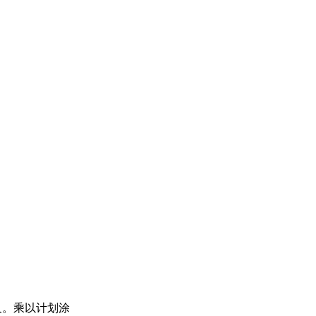
尺。乘以计划涂