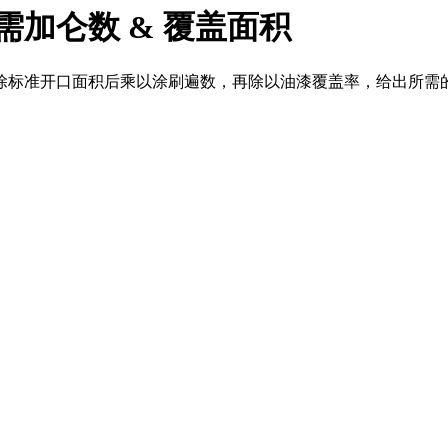
需加仑数 & 覆盖面积
除标准开口面积后乘以涂刷遍数，再除以油漆覆盖率，给出所需