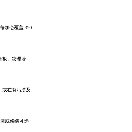
每加仑覆盖 350
膏板、纹理墙
，或在有污渍及
补漆或修缮可选