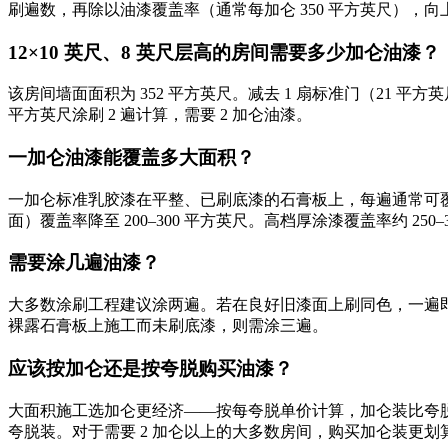
刷遍数，再除以油漆覆盖率（通常每加仑 350 平方英尺），
12×10 英尺、8 英尺层高的房间需要多少加仑油漆？
该房间墙面面积为 352 平方英尺。减去 1 扇标准门（21 平方英
平方英尺涂刷 2 遍计算，需要 2 加仑油漆。
一加仑油漆能覆盖多大面积？
一加仑标准乳胶漆在平整、已刷底漆的石膏板上，每遍通常可覆盖
面）覆盖率降至 200–300 平方英尺。高档厚涂漆覆盖率约 2
需要涂几遍油漆？
大多数涂刷工程建议涂两遍。若在良好旧漆面上刷同色，一遍
裸露石膏板上施工而未刷底漆，则需涂三遍。
应该按加仑还是按夸脱购买油漆？
大面积施工选加仑更经济——按每夸脱单价计算，加仑装比夸脱装便
夸脱装。对于需要 2 加仑以上的大多数房间，购买加仑装更划