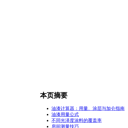
本页摘要
油漆计算器：用量、涂层与加仑指南
油漆用量公式
不同光泽度涂料的覆盖率
房间测量技巧