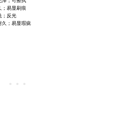
光泽；可擦拭
久；易显刷痕
洗；反光
耐久；易显瑕疵