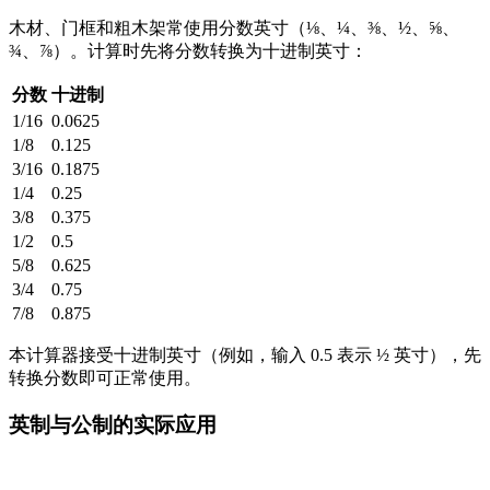
木材、门框和粗木架常使用分数英寸（⅛、¼、⅜、½、⅝、
¾、⅞）。计算时先将分数转换为十进制英寸：
分数
十进制
1/16
0.0625
1/8
0.125
3/16
0.1875
1/4
0.25
3/8
0.375
1/2
0.5
5/8
0.625
3/4
0.75
7/8
0.875
本计算器接受十进制英寸（例如，输入 0.5 表示 ½ 英寸），先
转换分数即可正常使用。
英制与公制的实际应用