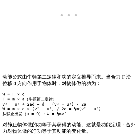
动能公式由牛顿第二定律和功的定义推导而来。当合力 F 沿
位移 d 方向作用于物体时，对物体做的功为：
W = F × d

F = m × a（牛顿第二定律）

v² = u² + 2ad → d = (v² − u²) / 2a

W = m × a × (v² − u²) / 2a = ½m(v² − u²)

对静止物体做的功等于其获得的动能。这就是功能定理：合外
力对物体做的净功等于其动能的变化量。