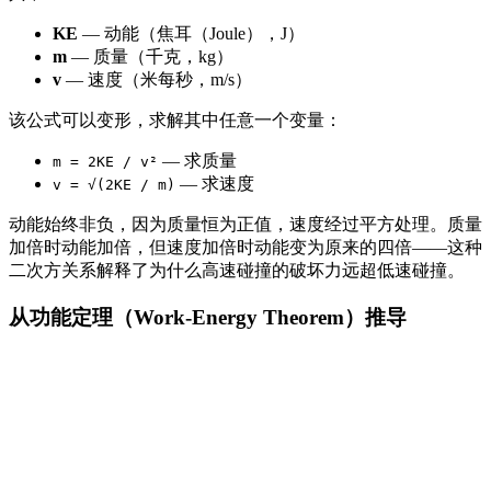
KE
— 动能（焦耳（Joule），J）
m
— 质量（千克，kg）
v
— 速度（米每秒，m/s）
该公式可以变形，求解其中任意一个变量：
— 求质量
m = 2KE / v²
— 求速度
v = √(2KE / m)
动能始终非负，因为质量恒为正值，速度经过平方处理。质量
加倍时动能加倍，但速度加倍时动能变为原来的四倍——这种
二次方关系解释了为什么高速碰撞的破坏力远超低速碰撞。
从功能定理（Work-Energy Theorem）推导