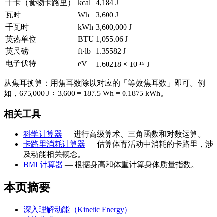
千卡（食物卡路里）
kcal
4,184 J
瓦时
Wh
3,600 J
千瓦时
kWh
3,600,000 J
英热单位
BTU
1,055.06 J
英尺磅
ft·lb
1.35582 J
电子伏特
eV
1.60218 × 10⁻¹⁹ J
从焦耳换算：用焦耳数除以对应的「等效焦耳数」即可。例
如，675,000 J ÷ 3,600 = 187.5 Wh = 0.1875 kWh。
相关工具
科学计算器
— 进行高级算术、三角函数和对数运算。
卡路里消耗计算器
— 估算体育活动中消耗的卡路里，涉
及动能相关概念。
BMI 计算器
— 根据身高和体重计算身体质量指数。
本页摘要
深入理解动能（Kinetic Energy）