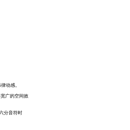
添律动感。
层叠宽广的空间效
十六分音符时