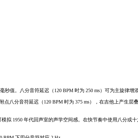
值。八分音符延迟（120 BPM 时为 250 ms）可为主旋律增
使用附点八分音符延迟（120 BPM 时为 375 ms），在吉他上产生
馈）可模拟 1950 年代回声室的声学空间感。在快节奏中使用八分或
 BPM 下四分音符对应 2 Hz。