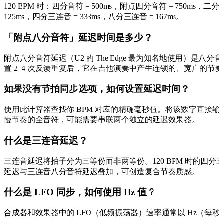
120 BPM 时：四分音符 = 500ms，附点四分音符 = 750ms，二
125ms，四分三连音 = 333ms，八分三连音 = 167ms。
「附点八分音符」延迟时间是多少？
附点八分音符延迟（U2 的 The Edge 最为知名地使用）是八分音符延
置 2–4 次反馈重复后，它在吉他演奏中产生连锁的、宽广的节
如果没有节拍同步选项，如何设置延迟时间？
使用此计算器查找你 BPM 对应的精确毫秒值。将该数字直接输入
慢节奏的全音符，可能需要串联两个独立的延迟效果器。
什么是三连音延迟？
三连音延迟将拍子分为三等份而非两等份。120 BPM 时的四分三连音
延迟与三连音八分音符延迟叠加，可创造复合节奏质感。
什么是 LFO 同步，如何使用 Hz 值？
合成器和效果器中的 LFO（低频振荡器）速率通常以 Hz（每秒