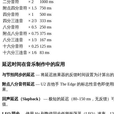
二分音符
× 2
1000 ms
附点四分音符
× 1.5
750 ms
四分音符
× 1
500 ms
四分三连音
× 2/3
333 ms
八分音符
× 0.5
250 ms
附点八分音符
× 0.75
375 ms
八分三连音
× 1/3
167 ms
十六分音符
× 0.25
125 ms
十六分三连音
× 1/6
83 ms
延迟时间在音乐制作中的应用
与节拍同步的延迟
— 将延迟效果器的反馈时间设置为计算出的毫秒
附点八分音符延迟
— U2 吉他手 The Edge 的标志性音色即
果。
回声延迟（Slapback）
— 极短的延迟（80–150 ms，无反
值。
LFO 同步
— 使用 Hz 列数值同步低频振荡器（LFO）速率。120