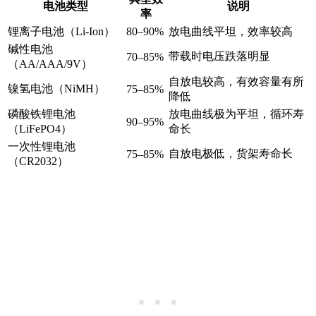
电池类型
说明
率
锂离子电池（Li-Ion）
80–90%
放电曲线平坦，效率较高
碱性电池
带载时电压跌落明显
70–85%
（AA/AAA/9V）
自放电较高，有效容量有所
镍氢电池（NiMH）
75–85%
降低
磷酸铁锂电池
放电曲线极为平坦，循环寿
90–95%
（LiFePO4）
命长
一次性锂电池
自放电极低，货架寿命长
75–85%
（CR2032）