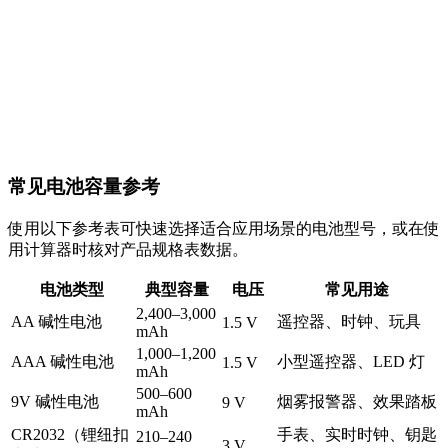
常见电池容量参考
使用以下参考表可快速选择适合应用场景的电池型号，或在使
用计算器时核对产品规格表数据。
电池类型
典型容量
电压
常见用途
2,400–3,000
AA 碱性电池
遥控器、时钟、玩具
1.5 V
mAh
1,000–1,200
AAA 碱性电池
小型遥控器、LED 灯
1.5 V
mAh
500–600
9V 碱性电池
烟雾报警器、效果踏板
9 V
mAh
CR2032（锂纽扣
手表、实时时钟、钥匙
210–240
3 V