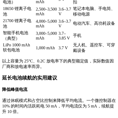
mAh
电池）
扣
18650 锂离子电
笔记本电脑、手电筒、
2,500–3,500
3.6–3.7
mAh
V
池
移动电源
21700 锂离子电
4,000–5,000
3.6–3.7
电动汽车、高功耗设备
mAh
V
池
智能手机电池
3,000–5,000
3.7–
手机
mAh
3.85 V
（典型）
LiPo 1000 mAh
无人机、遥控车、可穿
1,000 mAh
3.7 V
软包电池
戴设备
以上容量为 25°C、0.2C 放电率下的典型额定值，实际数值因
厂商和放电速率而异。
延长电池续航的实用建议
降低峰值电流
通过休眠模式和占空比控制来降低平均电流。一个微控制器在
10% 的时间内活跃耗电 50 mA，平均电流仅为 5 mA，续航提
升 10 倍。