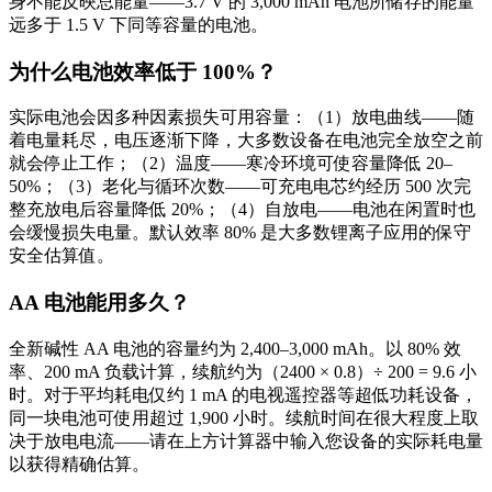
身不能反映总能量——3.7 V 的 3,000 mAh 电池所储存的能量
远多于 1.5 V 下同等容量的电池。
为什么电池效率低于 100%？
实际电池会因多种因素损失可用容量：（1）放电曲线——随
着电量耗尽，电压逐渐下降，大多数设备在电池完全放空之前
就会停止工作；（2）温度——寒冷环境可使容量降低 20–
50%；（3）老化与循环次数——可充电电芯约经历 500 次完
整充放电后容量降低 20%；（4）自放电——电池在闲置时也
会缓慢损失电量。默认效率 80% 是大多数锂离子应用的保守
安全估算值。
AA 电池能用多久？
全新碱性 AA 电池的容量约为 2,400–3,000 mAh。以 80% 效
率、200 mA 负载计算，续航约为（2400 × 0.8）÷ 200 = 9.6 小
时。对于平均耗电仅约 1 mA 的电视遥控器等超低功耗设备，
同一块电池可使用超过 1,900 小时。续航时间在很大程度上取
决于放电电流——请在上方计算器中输入您设备的实际耗电量
以获得精确估算。