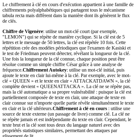
Le chiffrement à clé en cours d'exécution appartient à une famille de
chiffrements polyalphabétiques qui partagent tous le mécanisme
tabula recta mais diffèrent dans la manière dont ils génèrent le flux
de clés.
Chiffre de Vigenère
: utilise un mot-clé court (par exemple,
"LEMON") qui se répète de manière cyclique. Si la clé est de 5
lettres et le message de 50 lettres, la clé est répétée 10 fois. Cette
répétition crée des modèles périodiques que l'examen de Kasiski et
le test de Friedman peuvent détecter, révélant la longueur de la clé.
Une fois la longueur de la clé connue, chaque position peut être
résolue comme un simple chiffre César grâce à une analyse de
fréquence.
Chiffrement Autokey
: utilise un mot-clé initial, puis
ajoute le texte en clair lui-même à la clé. Par exemple, avec le mot-
clé « QUEEN » et le texte en clair « ATTACKATDAWN », la clé
complète devient « QUEENATTACKA ». La clé ne se répète pas,
mais la clé automatique a sa propre vulnérabilité : puisque la clé est
partiellement composée de texte en clair, une attaque de texte en
clair connue sur n'importe quelle partie révèle simultanément le texte
en clair et la clé ultérieurs.
Chiffrement à clé en cours
: utilise une
source de texte externe (un passage de livre) comme clé. La clé ne
se répète jamais et est indépendante du texte en clair. Cependant, le
texte brut et la clé sont tous deux du langage naturel avec des
propriétés statistiques similaires, permettant des attaques par
glissement de lit.