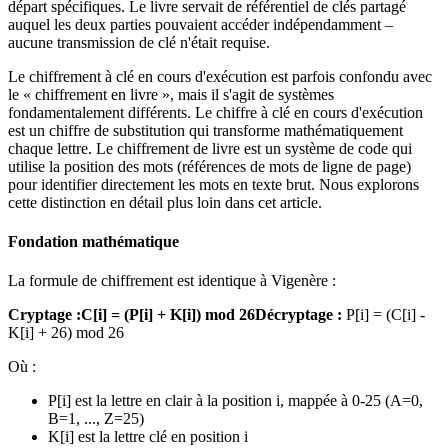
départ spécifiques. Le livre servait de référentiel de clés partagé
auquel les deux parties pouvaient accéder indépendamment – ​​
aucune transmission de clé n'était requise.
Le chiffrement à clé en cours d'exécution est parfois confondu avec
le « chiffrement en livre », mais il s'agit de systèmes
fondamentalement différents. Le chiffre à clé en cours d'exécution
est un chiffre de substitution qui transforme mathématiquement
chaque lettre. Le chiffrement de livre est un système de code qui
utilise la position des mots (références de mots de ligne de page)
pour identifier directement les mots en texte brut. Nous explorons
cette distinction en détail plus loin dans cet article.
Fondation mathématique
La formule de chiffrement est identique à Vigenère :
Cryptage :
C[i] = (P[i] + K[i]) mod 26
Décryptage :
P[i] = (C[i] -
K[i] + 26) mod 26
Où :
P[i] est la lettre en clair à la position i, mappée à 0-25 (A=0,
B=1, ..., Z=25)
K[i] est la lettre clé en position i