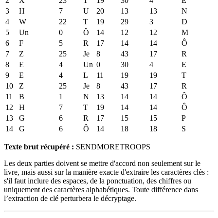
2
X
23
T
19
30
4
E
3
H
7
U
20
13
13
N
4
W
22
T
19
29
3
D
5
Un
0
Ô
14
12
12
M
6
F
5
R
17
14
14
Ô
7
Z
25
Je
8
43
17
R
8
E
4
Un
0
30
4
E
9
E
4
L
11
19
19
T
10
Z
25
Je
8
43
17
R
11
B
1
N
13
14
14
Ô
12
H
7
T
19
14
14
Ô
13
G
6
R
17
15
15
P
14
G
6
Ô
14
18
18
S
Texte brut récupéré :
SENDMORETROOPS
Les deux parties doivent se mettre d'accord non seulement sur le
livre, mais aussi sur la manière exacte d'extraire les caractères clés :
s'il faut inclure des espaces, de la ponctuation, des chiffres ou
uniquement des caractères alphabétiques. Toute différence dans
l’extraction de clé perturbera le décryptage.