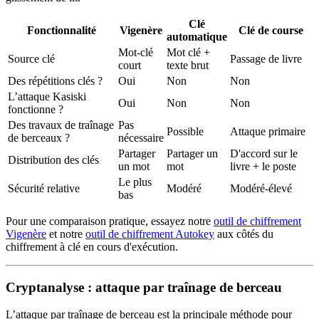
Clé
Fonctionnalité
Vigenère
Clé de course
automatique
Mot-clé
Mot clé +
Source clé
Passage de livre
court
texte brut
Des répétitions clés ?
Oui
Non
Non
L’attaque Kasiski
Oui
Non
Non
fonctionne ?
Des travaux de traînage
Pas
Possible
Attaque primaire
de berceaux ?
nécessaire
Partager
Partager un
D'accord sur le
Distribution des clés
un mot
mot
livre + le poste
Le plus
Sécurité relative
Modéré
Modéré-élevé
bas
Pour une comparaison pratique, essayez notre
outil de chiffrement
Vigenère
et notre
outil de chiffrement Autokey
aux côtés du
chiffrement à clé en cours d'exécution.
Cryptanalyse : attaque par traînage de berceau
L’attaque par traînage de berceau est la principale méthode pour