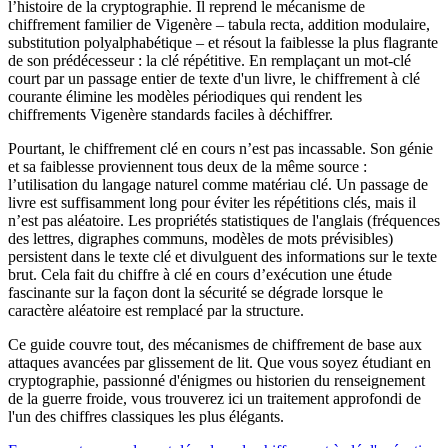
l’histoire de la cryptographie. Il reprend le mécanisme de
chiffrement familier de Vigenère – tabula recta, addition modulaire,
substitution polyalphabétique – et résout la faiblesse la plus flagrante
de son prédécesseur : la clé répétitive. En remplaçant un mot-clé
court par un passage entier de texte d'un livre, le chiffrement à clé
courante élimine les modèles périodiques qui rendent les
chiffrements Vigenère standards faciles à déchiffrer.
Pourtant, le chiffrement clé en cours n’est pas incassable. Son génie
et sa faiblesse proviennent tous deux de la même source :
l’utilisation du langage naturel comme matériau clé. Un passage de
livre est suffisamment long pour éviter les répétitions clés, mais il
n’est pas aléatoire. Les propriétés statistiques de l'anglais (fréquences
des lettres, digraphes communs, modèles de mots prévisibles)
persistent dans le texte clé et divulguent des informations sur le texte
brut. Cela fait du chiffre à clé en cours d’exécution une étude
fascinante sur la façon dont la sécurité se dégrade lorsque le
caractère aléatoire est remplacé par la structure.
Ce guide couvre tout, des mécanismes de chiffrement de base aux
attaques avancées par glissement de lit. Que vous soyez étudiant en
cryptographie, passionné d'énigmes ou historien du renseignement
de la guerre froide, vous trouverez ici un traitement approfondi de
l'un des chiffres classiques les plus élégants.