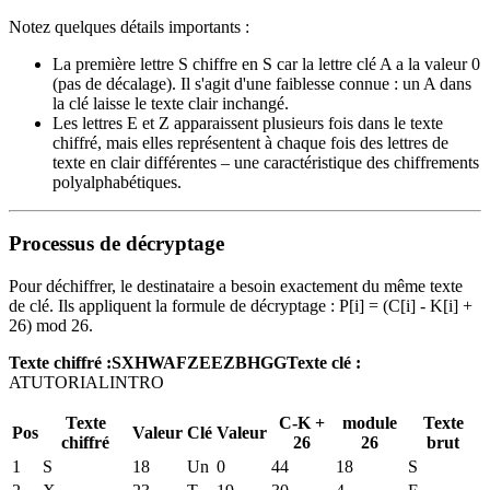
Notez quelques détails importants :
La première lettre S chiffre en S car la lettre clé A a la valeur 0
(pas de décalage). Il s'agit d'une faiblesse connue : un A dans
la clé laisse le texte clair inchangé.
Les lettres E et Z apparaissent plusieurs fois dans le texte
chiffré, mais elles représentent à chaque fois des lettres de
texte en clair différentes – une caractéristique des chiffrements
polyalphabétiques.
Processus de décryptage
Pour déchiffrer, le destinataire a besoin exactement du même texte
de clé. Ils appliquent la formule de décryptage : P[i] = (C[i] - K[i] +
26) mod 26.
Texte chiffré :
SXHWAFZEEZBHGG
Texte clé :
ATUTORIALINTRO
Texte
C-K +
module
Texte
Pos
Valeur
Clé
Valeur
chiffré
26
26
brut
1
S
18
Un
0
44
18
S