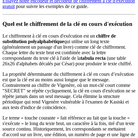
Essayez notre encodeur et décodeur de chiffrement à clé d'exécution
gratuit
pour suivre les exemples de ce guide.
Quel est le chiffrement de la clé en cours d'exécution
Le chiffrement à clé en cours d'exécution est un
chiffre de
substitution polyalphabétique
qui utilise un long texte
(généralement un passage d'un livre) comme clé de chiffrement.
Chaque lettre du texte brut est combinée avec la lettre
correspondante du texte clé à l'aide de la
tabula recta
(une table
26x26 d'alphabets décalés par César) pour produire le texte chiffré.
La propriété déterminante du chiffrement à clé en cours d’exécution
est que la clé est au moins aussi longue que le message.
Contrairement au chiffre de Vigenère, où un mot-clé court comme
"SECRET" se répète cycliquement, la clé en cours d'exécution ne se
répète jamais dans un seul message. Cela élimine la structure
périodique qui rend Vigenère vulnérable à l'examen de Kasiski et
aux tests d'indice de coïncidence.
Le terme « touche courante » fait référence au fait que la touche «
s'exécute » le long du texte brut, un caractère à la fois, tiré d'un texte
source continu. Historiquement, les correspondants se mettaient
d'accord sur un livre, une édition, un numéro de page et une ligne de