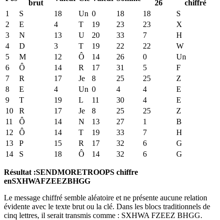
brut
26
chiffré
1
S
18
Un
0
18
18
S
2
E
4
T
19
23
23
X
3
N
13
U
20
33
7
H
4
D
3
T
19
22
22
W
5
M
12
Ô
14
26
0
Un
6
Ô
14
R
17
31
5
F
7
R
17
Je
8
25
25
Z
8
E
4
Un
0
4
4
E
9
T
19
L
11
30
4
E
10
R
17
Je
8
25
25
Z
11
Ô
14
N
13
27
1
B
12
Ô
14
T
19
33
7
H
13
P
15
R
17
32
6
G
14
S
18
Ô
14
32
6
G
Résultat :
SENDMORETROOPS chiffre
en
SXHWAFZEEZBHGG
Le message chiffré semble aléatoire et ne présente aucune relation
évidente avec le texte brut ou la clé. Dans les blocs traditionnels de
cinq lettres, il serait transmis comme : SXHWA FZEEZ BHGG.