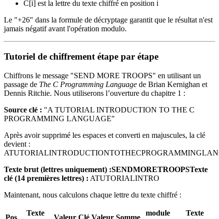
C[i] est la lettre du texte chiffré en position i
Le "+26" dans la formule de décryptage garantit que le résultat n'est
jamais négatif avant l'opération modulo.
Tutoriel de chiffrement étape par étape
Chiffrons le message "SEND MORE TROOPS" en utilisant un
passage de
The C Programming Language
de Brian Kernighan et
Dennis Ritchie. Nous utiliserons l’ouverture du chapitre 1 :
Source clé :
"A TUTORIAL INTRODUCTION TO THE C
PROGRAMMING LANGUAGE"
Après avoir supprimé les espaces et converti en majuscules, la clé
devient :
ATUTORIALINTRODUCTIONTOTHECPROGRAMMINGLA
Texte brut (lettres uniquement) :
SENDMORETROOPS
Texte
clé (14 premières lettres) :
ATUTORIALINTRO
Maintenant, nous calculons chaque lettre du texte chiffré :
Texte
module
Texte
Pos
Valeur
Clé
Valeur
Somme