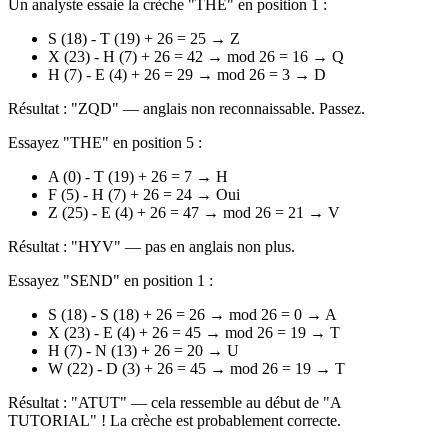
Un analyste essaie la crèche "THE" en position 1 :
S (18) - T (19) + 26 = 25 → Z
X (23) - H (7) + 26 = 42 → mod 26 = 16 → Q
H (7) - E (4) + 26 = 29 → mod 26 = 3 → D
Résultat : "ZQD" — anglais non reconnaissable. Passez.
Essayez "THE" en position 5 :
A (0) - T (19) + 26 = 7 → H
F (5) - H (7) + 26 = 24 → Oui
Z (25) - E (4) + 26 = 47 → mod 26 = 21 → V
Résultat : "HYV" — pas en anglais non plus.
Essayez "SEND" en position 1 :
S (18) - S (18) + 26 = 26 → mod 26 = 0 → A
X (23) - E (4) + 26 = 45 → mod 26 = 19 → T
H (7) - N (13) + 26 = 20 → U
W (22) - D (3) + 26 = 45 → mod 26 = 19 → T
Résultat : "ATUT" — cela ressemble au début de "A
TUTORIAL" ! La crèche est probablement correcte.