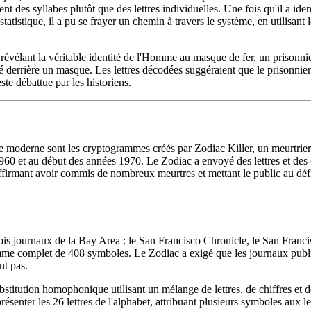
nt des syllabes plutôt que des lettres individuelles. Une fois qu'il a ide
tatistique, il a pu se frayer un chemin à travers le système, en utilisant
évélant la véritable identité de l'Homme au masque de fer, un prisonnie
derrière un masque. Les lettres décodées suggéraient que le prisonnier 
te débattue par les historiens.
re moderne sont les cryptogrammes créés par Zodiac Killer, un meurtrier
 1960 et au début des années 1970. Le Zodiac a envoyé des lettres et des 
ffirmant avoir commis de nombreux meurtres et mettant le public au déf
trois journaux de la Bay Area : le San Francisco Chronicle, le San Franc
mme complet de 408 symboles. Le Zodiac a exigé que les journaux publie
nt pas.
bstitution homophonique utilisant un mélange de lettres, de chiffres et 
résenter les 26 lettres de l'alphabet, attribuant plusieurs symboles aux 