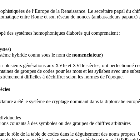
ophistiquées de l’Europe de la Renaissance. Le secrétaire papal du chiff
lomatique entre Rome et son réseau de nonces (ambassadeurs papaux) à
oppé des systèmes homophoniques élaborés qui comprenaient :
ystes)
ystème hybride connu sous le nom de
nomenclateur
)
sur plusieurs générations aux XVIe et XVIIe siècles, ont perfectionné c
taines de groupes de codes pour les mots et les syllabes avec une subst
extrêmement difficiles à déchiffrer selon les normes de l'époque.
ècles
nclature a été le système de cryptage dominant dans la diplomatie euro
dividuelles
ons courants à des symboles ou des groupes de chiffres arbitraires
tant le rôle de la table de codes dans le déguisement des noms propres.
i de France », « déclarer la guerre », « traité de paix », « 10 000 solda