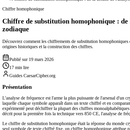
Chiffre homophonique
Chiffre de substitution homophonique : de 
zodiaque
Découvrez comment les chiffrements de substitution homophoniques dé
origines historiques et la construction des chiffres.
Publié sur 19 mars 2026
17 min lire
Guides CaesarCipher.org
Présentation
L'analyse de fréquence est l'arme la plus puissante de l'arsenal d'un c
laquelle chaque symbole apparaît dans un texte chiffré et en comparant
expérimenté peut déchiffrer la plupart des chiffres monoalphabétiques
décrit pour la première fois la technique vers 850 CE, l'analyse de fréq
Le chiffre de substitution homophonique était la réponse du monde cry
seul symbole de texte chiffré fixe, un chiffre homophonique attribue p