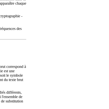
t apparaître chaque
cryptographie -
fréquences des
 brut correspond à
ie est une
 soit le symbole
nt du texte brut
rés différents,
 l'ensemble de
 de substitution