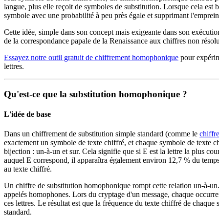
langue, plus elle reçoit de symboles de substitution. Lorsque cela est bi
symbole avec une probabilité à peu près égale et supprimant l'empreint
Cette idée, simple dans son concept mais exigeante dans son exécution,
de la correspondance papale de la Renaissance aux chiffres non résolu
Essayez notre outil gratuit de chiffrement homophonique
pour expérim
lettres.
Qu'est-ce que la substitution homophonique ?
L'idée de base
Dans un chiffrement de substitution simple standard (comme le
chiffr
exactement un symbole de texte chiffré, et chaque symbole de texte chi
bijection : un-à-un et sur. Cela signifie que si E est la lettre la plus 
auquel E correspond, il apparaîtra également environ 12,7 % du temps d
au texte chiffré.
Un chiffre de substitution homophonique rompt cette relation un-à-un. C
appelés homophones. Lors du cryptage d'un message, chaque occurren
ces lettres. Le résultat est que la fréquence du texte chiffré de chaq
standard.