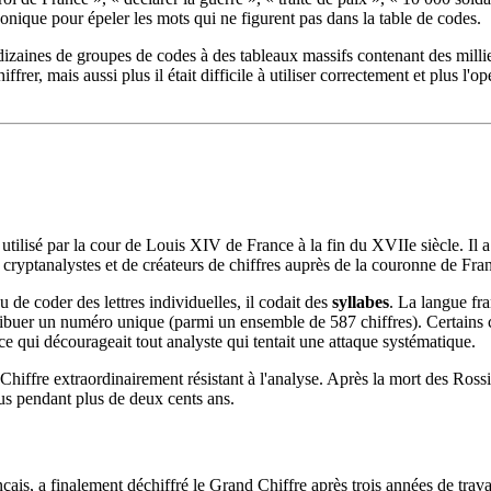
nique pour épeler les mots qui ne figurent pas dans la table de codes.
zaines de groupes de codes à des tableaux massifs contenant des millie
iffrer, mais aussi plus il était difficile à utiliser correctement et plus l'op
 utilisé par la cour de Louis XIV de France à la fin du XVIIe siècle. Il a
cryptanalystes et de créateurs de chiffres auprès de la couronne de Fra
 de coder des lettres individuelles, il codait des
syllabes
. La langue fra
tribuer un numéro unique (parmi un ensemble de 587 chiffres). Certains c
, ce qui décourageait tout analyste qui tentait une attaque systématique.
iffre extraordinairement résistant à l'analyse. Après la mort des Rossi
lus pendant plus de deux cents ans.
ais, a finalement déchiffré le Grand Chiffre après trois années de trava