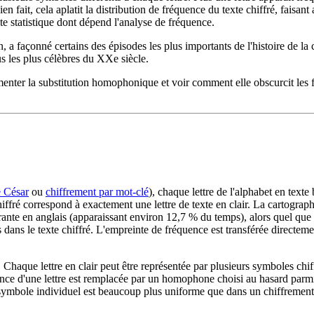
en fait, cela aplatit la distribution de fréquence du texte chiffré, faisan
e statistique dont dépend l'analyse de fréquence.
 a façonné certains des épisodes les plus importants de l'histoire de la 
s les plus célèbres du XXe siècle.
enter la substitution homophonique et voir comment elle obscurcit les 
e César
ou
chiffrement par mot-clé
), chaque lettre de l'alphabet en texte
ffré correspond à exactement une lettre de texte en clair. La cartograph
courante en anglais (apparaissant environ 12,7 % du temps), alors quel que
ans le texte chiffré. L'empreinte de fréquence est transférée directeme
haque lettre en clair peut être représentée par plusieurs symboles chiff
ce d'une lettre est remplacée par un homophone choisi au hasard parmi
ue symbole individuel est beaucoup plus uniforme que dans un chiffrement