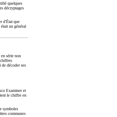
ntifié quelques
 les décryptages
r d'État que
était un général
 en série non
chiffres
i de décoder ses
isco Examiner et
nt le chiffre en
de symboles
lettres communes