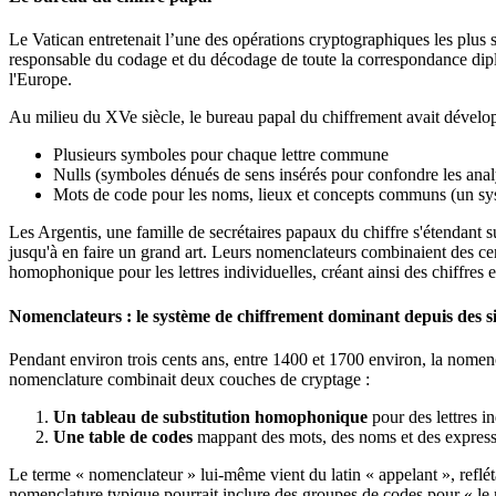
Le Vatican entretenait l’une des opérations cryptographiques les plus s
responsable du codage et du décodage de toute la correspondance dip
l'Europe.
Au milieu du XVe siècle, le bureau papal du chiffrement avait dével
Plusieurs symboles pour chaque lettre commune
Nulls (symboles dénués de sens insérés pour confondre les anal
Mots de code pour les noms, lieux et concepts communs (un s
Les Argentis, une famille de secrétaires papaux du chiffre s'étendant 
jusqu'à en faire un grand art. Leurs nomenclateurs combinaient des cen
homophonique pour les lettres individuelles, créant ainsi des chiffres 
Nomenclateurs : le système de chiffrement dominant depuis des si
Pendant environ trois cents ans, entre 1400 et 1700 environ, la nome
nomenclature combinait deux couches de cryptage :
Un tableau de substitution homophonique
pour des lettres in
Une table de codes
mappant des mots, des noms et des expressi
Le terme « nomenclateur » lui-même vient du latin « appelant », reflé
nomenclature typique pourrait inclure des groupes de codes pour « le ro