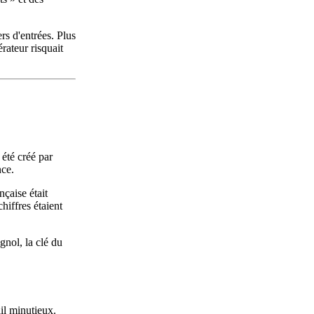
rs d'entrées. Plus
érateur risquait
 été créé par
nce.
nçaise était
hiffres étaient
gnol, la clé du
il minutieux.