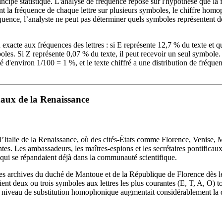
ncipe statistique. L'analyse de fréquence repose sur l'hypothèse que la
ssant la fréquence de chaque lettre sur plusieurs symboles, le chiffre hom
uence, l’analyste ne peut pas déterminer quels symboles représentent de
acte aux fréquences des lettres : si E représente 12,7 % du texte et qu
boles. Si Z représente 0,07 % du texte, il peut recevoir un seul symbole.
 d'environ 1/100 = 1 %, et le texte chiffré a une distribution de fréque
naux de la Renaissance
’Italie de la Renaissance, où des cités-États comme Florence, Venise, Mi
tes. Les ambassadeurs, les maîtres-espions et les secrétaires pontificau
 qui se répandaient déjà dans la communauté scientifique.
es archives du duché de Mantoue et de la République de Florence dès 
ient deux ou trois symboles aux lettres les plus courantes (E, T, A, O) to
niveau de substitution homophonique augmentait considérablement la di