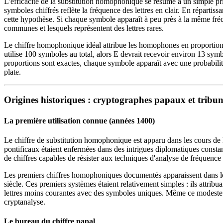
L'efficacité de la substitution homophonique se résume à un simple pri
symboles chiffrés reflète la fréquence des lettres en clair. En réparti
cette hypothèse. Si chaque symbole apparaît à peu près à la même fréq
communes et lesquels représentent des lettres rares.
Le chiffre homophonique idéal attribue les homophones en proportion ex
utilise 100 symboles au total, alors E devrait recevoir environ 13 sym
proportions sont exactes, chaque symbole apparaît avec une probabilité
plate.
Origines historiques : cryptographes papaux et tribu
La première utilisation connue (années 1400)
Le chiffre de substitution homophonique est apparu dans les cours de l
pontificaux étaient enfermées dans des intrigues diplomatiques constan
de chiffres capables de résister aux techniques d'analyse de fréquence
Les premiers chiffres homophoniques documentés apparaissent dans l
siècle. Ces premiers systèmes étaient relativement simples : ils attribua
lettres moins courantes avec des symboles uniques. Même ce modeste 
cryptanalyse.
Le bureau du chiffre papal