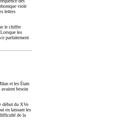
 fréquence des
ophonique viole
s lettres
e le chiffre
 Lorsque les
nce parfaitement
lan et les États
x avaient besoin
le début du XVe
ut en laissant les
fficulté de la