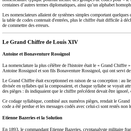
centaines d’autres termes diplomatiques, ainsi qu’un alphabet homopho
Les nomenclateurs allaient de systèmes simples comportant quelques di
la table de codes contenait d'entrées, plus le chiffre était difficile à déch
de commettre des erreurs.
Le Grand Chiffre de Louis XIV
Antoine et Bonaventure Rossignol
La nomenclature la plus célèbre de l'histoire était le « Grand Chiffre »
Antoine Rossignol et son fils Bonaventure Rossignol, qui ont servi de 
Le Grand Chiffre était exceptionnel en raison de sa conception : au lieu
divisée en syllabes qui la composaient, et chaque syllabe se voyait at
des pièges : ils indiquaient que le chiffre précédent devait être ignoré
Ce codage syllabique, combiné aux numéros pièges, rendait le Grand Ch
code a été perdue et les messages codés avec celui-ci sont restés non 
Etienne Bazeries et la Solution
En 1893, le commandant Etienne Bazeries, cryptanalyste militaire franç