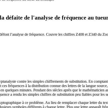
la défaite de l'analyse de fréquence au tueu
font l’analyse de fréquence. Couvre les chiffres Z408 et Z340 du Zodi
ryptanalyste contre les simples chiffrements de substitution. En comptant
 ces fréquences à la distribution connue des lettres de la langue source,
 en quelques minutes. Pendant des siècles après que le mathématicien ar
uence a rendu les simples chiffres de substitution peu fiables pour les se
ptographique à ce problème. Au lieu de remplacer chaque lettre du text
lusieurs symboles différents à chaque lettre. Plus une lettre apparaît f