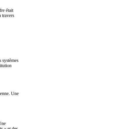
re était
 travers
es systèmes
itution
péenne. Une
 Une
ts » et des