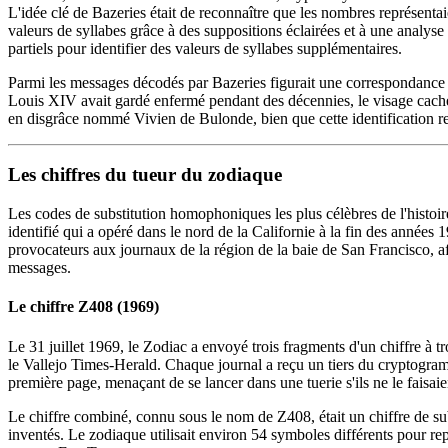
L'idée clé de Bazeries était de reconnaître que les nombres représentaie
valeurs de syllabes grâce à des suppositions éclairées et à une analyse s
partiels pour identifier des valeurs de syllabes supplémentaires.
Parmi les messages décodés par Bazeries figurait une correspondance r
Louis XIV avait gardé enfermé pendant des décennies, le visage caché 
en disgrâce nommé Vivien de Bulonde, bien que cette identification res
Les chiffres du tueur du zodiaque
Les codes de substitution homophoniques les plus célèbres de l'histoi
identifié qui a opéré dans le nord de la Californie à la fin des années
provocateurs aux journaux de la région de la baie de San Francisco, a
messages.
Le chiffre Z408 (1969)
Le 31 juillet 1969, le Zodiac a envoyé trois fragments d'un chiffre à 
le Vallejo Times-Herald. Chaque journal a reçu un tiers du cryptogra
première page, menaçant de se lancer dans une tuerie s'ils ne le faisaie
Le chiffre combiné, connu sous le nom de Z408, était un chiffre de su
inventés. Le zodiaque utilisait environ 54 symboles différents pour rep