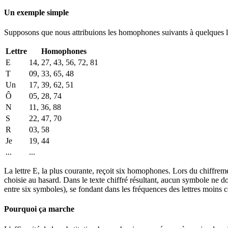
Un exemple simple
Supposons que nous attribuions les homophones suivants à quelques le
Lettre
Homophones
E
14, 27, 43, 56, 72, 81
T
09, 33, 65, 48
Un
17, 39, 62, 51
Ô
05, 28, 74
N
11, 36, 88
S
22, 47, 70
R
03, 58
Je
19, 44
...
...
La lettre E, la plus courante, reçoit six homophones. Lors du chiffre
choisie au hasard. Dans le texte chiffré résultant, aucun symbole ne 
entre six symboles), se fondant dans les fréquences des lettres moins 
Pourquoi ça marche