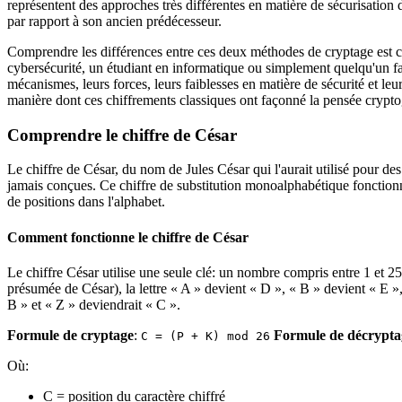
représentent des approches très différentes en matière de sécurisation
par rapport à son ancien prédécesseur.
Comprendre les différences entre ces deux méthodes de cryptage est c
cybersécurité, un étudiant en informatique ou simplement quelqu'un fa
mécanismes, leurs forces, leurs faiblesses en matière de sécurité et le
manière dont ces chiffrements classiques ont façonné la pensée cryp
Comprendre le chiffre de César
Le chiffre de César, du nom de Jules César qui l'aurait utilisé pour de
jamais conçues. Ce chiffre de substitution monoalphabétique fonctionne
de positions dans l'alphabet.
Comment fonctionne le chiffre de César
Le chiffre César utilise une seule clé: un nombre compris entre 1 et 
présumée de César), la lettre « A » devient « D », « B » devient « E »,
B » et « Z » deviendrait « C ».
Formule de cryptage
:
Formule de décrypta
C = (P + K) mod 26
Où:
C = position du caractère chiffré