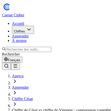
Caesar Cipher
Accueil
Chiffres
Apprendre
À propos
Rechercher
Français
Aperçu
Apprendre
Chiffre César
Chiffre de César vs chiffre de Vigenere : comparaison complète 