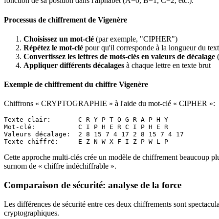
fonction de sa position dans l'alphabet (A=0, B=1, C=2, etc.).
Processus de chiffrement de Vigenère
Choisissez un mot-clé
(par exemple, "CIPHER")
Répétez le mot-clé
pour qu'il corresponde à la longueur du text
Convertissez les lettres de mots-clés en valeurs de décalage
(
Appliquer différents décalages
à chaque lettre en texte brut
Exemple de chiffrement du chiffre Vigenère
Chiffrons « CRYPTOGRAPHIE » à l'aide du mot-clé « CIPHER »:
Texte clair:       C R Y P T O G R A P H Y

Mot-clé:           C I P H E R C I P H E R

Valeurs décalage:  2 8 15 7 4 17 2 8 15 7 4 17

Cette approche multi-clés crée un modèle de chiffrement beaucoup plus 
surnom de « chiffre indéchiffrable ».
Comparaison de sécurité: analyse de la force
Les différences de sécurité entre ces deux chiffrements sont spectacul
cryptographiques.