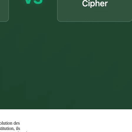
olution des
itution, ils