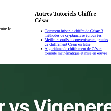
Autres Tutoriels Chiffre
César
ntre les
Comment briser le chiffre de César: 3
méthodes de cryptanalyse éprouvées
Meilleurs outils et convertisseurs gratuits
de chiffrement César en ligne
Algorithme de chiffrement de César:
formule mathématique et mise en œuvre