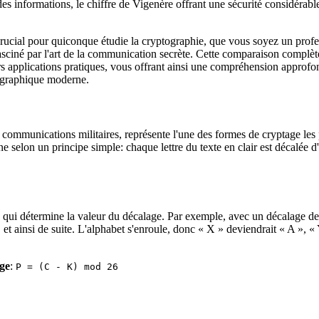
 des informations, le chiffre de Vigenère offrant une sécurité considérab
rucial pour quiconque étudie la cryptographie, que vous soyez un profe
sciné par l'art de la communication secrète. Cette comparaison complèt
urs applications pratiques, vous offrant ainsi une compréhension approfo
tographique moderne.
s communications militaires, représente l'une des formes de cryptage les
 selon un principe simple: chaque lettre du texte en clair est décalée 
25 qui détermine la valeur du décalage. Par exemple, avec un décalage de
 et ainsi de suite. L'alphabet s'enroule, donc « X » deviendrait « A », «
ge
:
P = (C - K) mod 26