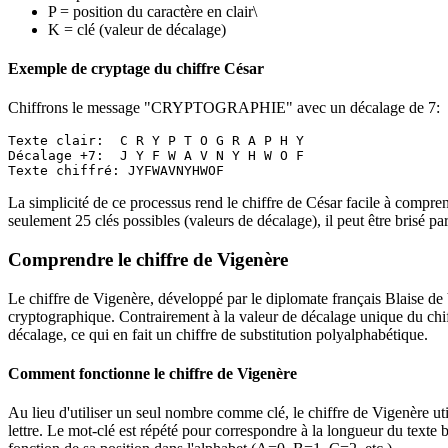
P = position du caractère en clair\
K = clé (valeur de décalage)
Exemple de cryptage du chiffre César
Chiffrons le message "CRYPTOGRAPHIE" avec un décalage de 7:
Texte clair:  C R Y P T O G R A P H Y

Décalage +7:  J Y F W A V N Y H W O F

La simplicité de ce processus rend le chiffre de César facile à compre
seulement 25 clés possibles (valeurs de décalage), il peut être brisé pa
Comprendre le chiffre de Vigenère
Le chiffre de Vigenère, développé par le diplomate français Blaise de 
cryptographique. Contrairement à la valeur de décalage unique du chiff
décalage, ce qui en fait un chiffre de substitution polyalphabétique.
Comment fonctionne le chiffre de Vigenère
Au lieu d'utiliser un seul nombre comme clé, le chiffre de Vigenère ut
lettre. Le mot-clé est répété pour correspondre à la longueur du texte 