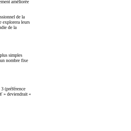
lement améliorée
ssionnel de la
e explorera leurs
ndie de la
 plus simples
d'un nombre fixe
 3 (préférence
 Y » deviendrait «