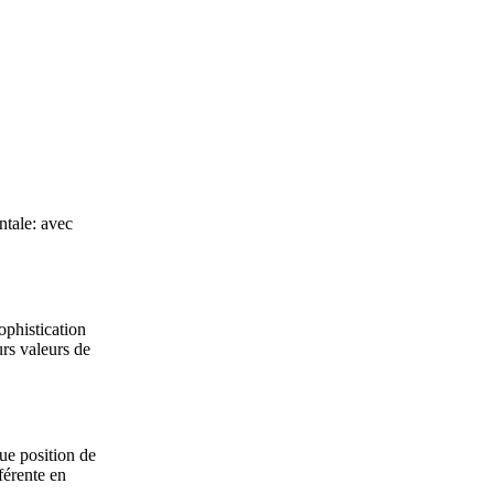
ntale: avec
ophistication
urs valeurs de
ue position de
férente en