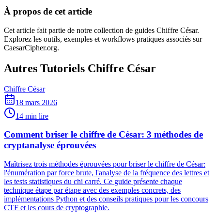
À propos de cet article
Cet article fait partie de notre collection de guides Chiffre César.
Explorez les outils, exemples et workflows pratiques associés sur
CaesarCipher.org.
Autres Tutoriels Chiffre César
Chiffre César
18 mars 2026
14 min lire
Comment briser le chiffre de César: 3 méthodes de
cryptanalyse éprouvées
Maîtrisez trois méthodes éprouvées pour briser le chiffre de César:
l'énumération par force brute, l'analyse de la fréquence des lettres et
les tests statistiques du chi carré. Ce guide présente chaque
technique étape par étape avec des exemples concrets, des
implémentations Python et des conseils pratiques pour les concours
CTF et les cours de cryptographie.