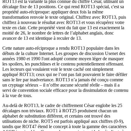
ROT13 est la variante la plus connue du chiffre César, utilisant un
décalage fixe de 13 positions. Ce qui rend ROT13 spécial, c'est sa
propriété auto-réciproque: appliquer deux fois la même
transformation renvoie le texte original. Chiffrez avec ROT13, puis
chiffrez à nouveau le résultat avec ROT13 et vous récupérez votre
texte en clair. Cette propriété vient du fait que 13 est exactement la
moitié de 26, le nombre de lettres de l’alphabet anglais, donc
avancer de 13 est identique à reculer de 13.
Cette nature auto-réciproque a rendu ROT13 populaire dans les
débuts de la culture Internet. Les groupes de discussion Usenet des
années 1980 et 1990 l'ont adopté comme moyen léger de masquer
les spoilers, les punchlines et le contenu potentiellement offensant.
Les lecteurs qui voulaient voir le texte caché ont simplement
appliqué ROT13; ceux qui ne l’ont pas fait pouvaient le faire défiler
sans le lire par inadvertance. ROT13 n’a jamais été conçu comme
un cryptage sérieux – il n’offre aucune sécurité réelle – mais il a
servi de convention sociale efficace pour la dissimulation de contenu
à la vue de tous.
Au-delà de ROT13, le cadre de chiffrement César englobe les 25
décalages non triviaux. ROT1 à ROT25 produisent chacun un
alphabet de substitution différent, et certains ont trouvé des
utilisations de niche. ROT5 est parfois appliqué aux chiffres (0-9),
tandis que ROT47 étend le concept à toute la gamme des caractères