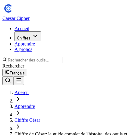
Caesar Cipher
Accueil
Chiffres
Apprendre
À propos
Rechercher
Français
Aperçu
Apprendre
Chiffre César
Chiffre de César: le guide complet de l'histoire, des outils et