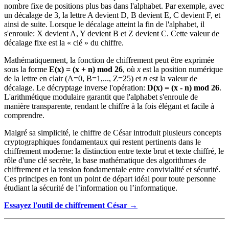
nombre fixe de positions plus bas dans l'alphabet. Par exemple, avec
un décalage de 3, la lettre A devient D, B devient E, C devient F, et
ainsi de suite. Lorsque le décalage atteint la fin de l'alphabet, il
s'enroule: X devient A, Y devient B et Z devient C. Cette valeur de
décalage fixe est la « clé » du chiffre.
Mathématiquement, la fonction de chiffrement peut être exprimée
sous la forme
E(x) = (x + n) mod 26
, où
x
est la position numérique
de la lettre en clair (A=0, B=1,..., Z=25) et
n
est la valeur de
décalage. Le décryptage inverse l'opération:
D(x) = (x - n) mod 26
.
L'arithmétique modulaire garantit que l'alphabet s'enroule de
manière transparente, rendant le chiffre à la fois élégant et facile à
comprendre.
Malgré sa simplicité, le chiffre de César introduit plusieurs concepts
cryptographiques fondamentaux qui restent pertinents dans le
chiffrement moderne: la distinction entre texte brut et texte chiffré, le
rôle d'une clé secrète, la base mathématique des algorithmes de
chiffrement et la tension fondamentale entre convivialité et sécurité.
Ces principes en font un point de départ idéal pour toute personne
étudiant la sécurité de l’information ou l’informatique.
Essayez l'outil de chiffrement César →