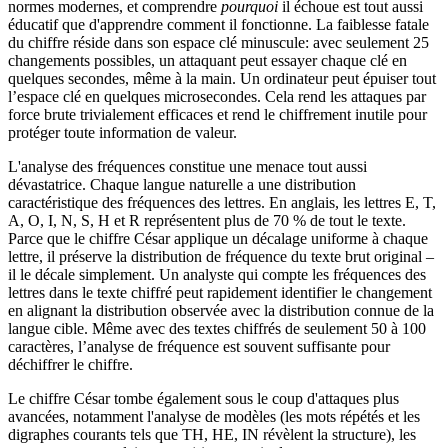
normes modernes, et comprendre
pourquoi
il échoue est tout aussi
éducatif que d'apprendre comment il fonctionne. La faiblesse fatale
du chiffre réside dans son espace clé minuscule: avec seulement 25
changements possibles, un attaquant peut essayer chaque clé en
quelques secondes, même à la main. Un ordinateur peut épuiser tout
l’espace clé en quelques microsecondes. Cela rend les attaques par
force brute trivialement efficaces et rend le chiffrement inutile pour
protéger toute information de valeur.
L'analyse des fréquences constitue une menace tout aussi
dévastatrice. Chaque langue naturelle a une distribution
caractéristique des fréquences des lettres. En anglais, les lettres E, T,
A, O, I, N, S, H et R représentent plus de 70 % de tout le texte.
Parce que le chiffre César applique un décalage uniforme à chaque
lettre, il préserve la distribution de fréquence du texte brut original –
il le décale simplement. Un analyste qui compte les fréquences des
lettres dans le texte chiffré peut rapidement identifier le changement
en alignant la distribution observée avec la distribution connue de la
langue cible. Même avec des textes chiffrés de seulement 50 à 100
caractères, l’analyse de fréquence est souvent suffisante pour
déchiffrer le chiffre.
Le chiffre César tombe également sous le coup d'attaques plus
avancées, notamment l'analyse de modèles (les mots répétés et les
digraphes courants tels que TH, HE, IN révèlent la structure), les