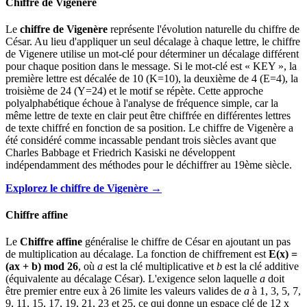
Chiffre de Vigenère
Le
chiffre de Vigenère
représente l'évolution naturelle du chiffre de
César. Au lieu d'appliquer un seul décalage à chaque lettre, le chiffre
de Vigenere utilise un mot-clé pour déterminer un décalage différent
pour chaque position dans le message. Si le mot-clé est « KEY », la
première lettre est décalée de 10 (K=10), la deuxième de 4 (E=4), la
troisième de 24 (Y=24) et le motif se répète. Cette approche
polyalphabétique échoue à l'analyse de fréquence simple, car la
même lettre de texte en clair peut être chiffrée en différentes lettres
de texte chiffré en fonction de sa position. Le chiffre de Vigenère a
été considéré comme incassable pendant trois siècles avant que
Charles Babbage et Friedrich Kasiski ne développent
indépendamment des méthodes pour le déchiffrer au 19ème siècle.
Explorez le chiffre de Vigenère →
Chiffre affine
Le
Chiffre affine
généralise le chiffre de César en ajoutant un pas
de multiplication au décalage. La fonction de chiffrement est
E(x) =
(ax + b) mod 26
, où
a
est la clé multiplicative et
b
est la clé additive
(équivalente au décalage César). L'exigence selon laquelle
a
doit
être premier entre eux à 26 limite les valeurs valides de
a
à 1, 3, 5, 7,
9, 11, 15, 17, 19, 21, 23 et 25, ce qui donne un espace clé de 12 x