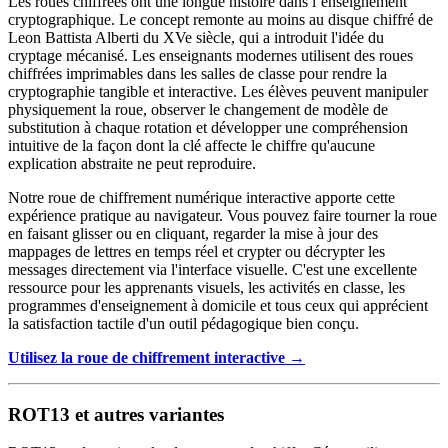
Les roues chiffrées ont une longue histoire dans l’enseignement
cryptographique. Le concept remonte au moins au disque chiffré de
Leon Battista Alberti du XVe siècle, qui a introduit l'idée du
cryptage mécanisé. Les enseignants modernes utilisent des roues
chiffrées imprimables dans les salles de classe pour rendre la
cryptographie tangible et interactive. Les élèves peuvent manipuler
physiquement la roue, observer le changement de modèle de
substitution à chaque rotation et développer une compréhension
intuitive de la façon dont la clé affecte le chiffre qu'aucune
explication abstraite ne peut reproduire.
Notre roue de chiffrement numérique interactive apporte cette
expérience pratique au navigateur. Vous pouvez faire tourner la roue
en faisant glisser ou en cliquant, regarder la mise à jour des
mappages de lettres en temps réel et crypter ou décrypter les
messages directement via l'interface visuelle. C'est une excellente
ressource pour les apprenants visuels, les activités en classe, les
programmes d'enseignement à domicile et tous ceux qui apprécient
la satisfaction tactile d'un outil pédagogique bien conçu.
Utilisez la roue de chiffrement interactive →
ROT13 et autres variantes