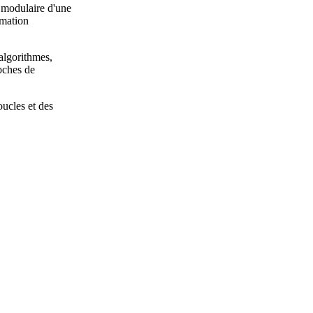
e modulaire d'une
mmation
algorithmes,
roches de
oucles et des