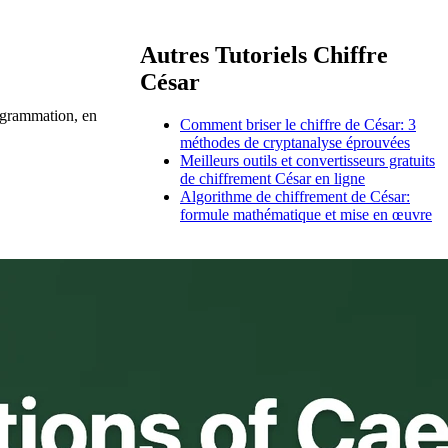
Autres Tutoriels Chiffre
César
rogrammation, en
Comment briser le chiffre de César: 3
méthodes de cryptanalyse éprouvées
Meilleurs outils et convertisseurs gratuits
de chiffrement César en ligne
Algorithme de chiffrement de César:
formule mathématique et mise en œuvre