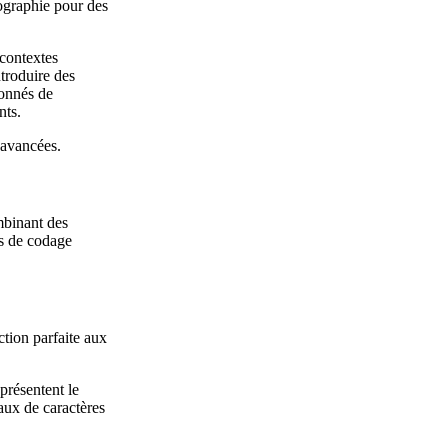
tographie pour des
 contextes
ntroduire des
ionnés de
nts.
 avancées.
mbinant des
s de codage
ction parfaite aux
présentent le
eaux de caractères