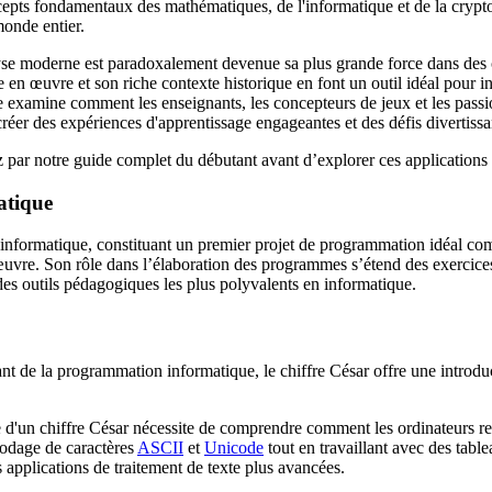
ncepts fondamentaux des mathématiques, de l'informatique et de la cryp
monde entier.
alyse moderne est paradoxalement devenue sa plus grande force dans des
e en œuvre et son riche contexte historique en font un outil idéal pour i
 examine comment les enseignants, les concepteurs de jeux et les pass
réer des expériences d'apprentissage engageantes et des défis divertissa
par notre guide complet du débutant avant d’explorer ces applications
atique
l’informatique, constituant un premier projet de programmation idéal co
uvre. Son rôle dans l’élaboration des programmes s’étend des exercice
 des outils pédagogiques les plus polyvalents en informatique.
nt de la programmation informatique, le chiffre César offre une introdu
e d'un chiffre César nécessite de comprendre comment les ordinateurs re
codage de caractères
ASCII
et
Unicode
tout en travaillant avec des tabl
es applications de traitement de texte plus avancées.