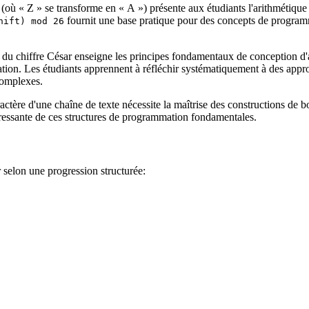
 (où « Z » se transforme en « A ») présente aux étudiants l'arithmétiqu
fournit une base pratique pour des concepts de progra
hift) mod 26
e du chiffre César enseigne les principes fondamentaux de conception d'
isation. Les étudiants apprennent à réfléchir systématiquement à des app
complexes.
ractère d'une chaîne de texte nécessite la maîtrise des constructions de b
téressante de ces structures de programmation fondamentales.
 selon une progression structurée: