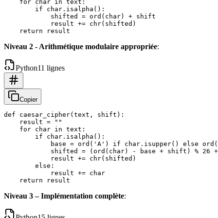
    for char in text:

        if char.isalpha():

            shifted = ord(char) + shift

            result += chr(shifted)

Niveau 2 - Arithmétique modulaire appropriée
:
Python
11 lignes
Copier
def caesar_cipher(text, shift):

    result = ""

    for char in text:

        if char.isalpha():

            base = ord('A') if char.isupper() else ord(
            shifted = (ord(char) - base + shift) % 26 +
            result += chr(shifted)

        else:

            result += char

Niveau 3 – Implémentation complète
:
Python
15 lignes