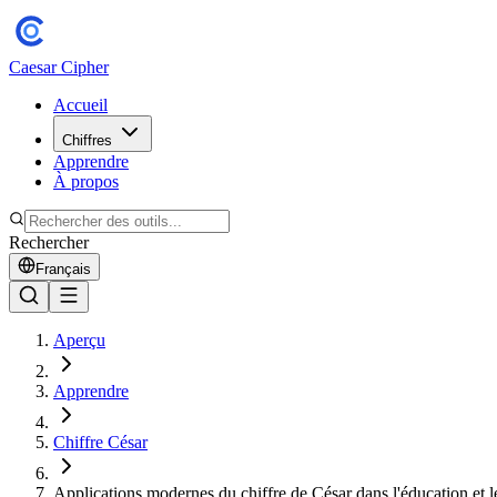
Caesar Cipher
Accueil
Chiffres
Apprendre
À propos
Rechercher
Français
Aperçu
Apprendre
Chiffre César
Applications modernes du chiffre de César dans l'éducation et l