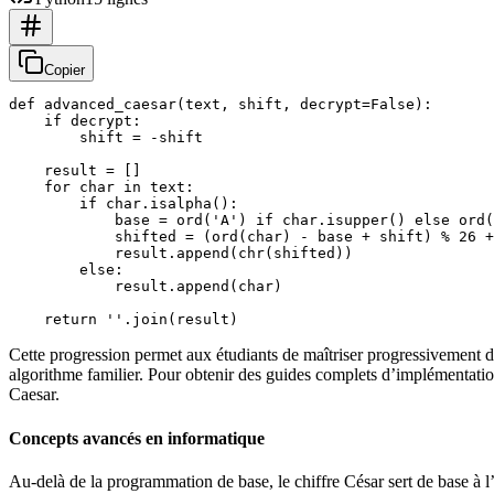
Copier
def advanced_caesar(text, shift, decrypt=False):

    if decrypt:

        shift = -shift

    result = []

    for char in text:

        if char.isalpha():

            base = ord('A') if char.isupper() else ord(
            shifted = (ord(char) - base + shift) % 26 +
            result.append(chr(shifted))

        else:

            result.append(char)

Cette progression permet aux étudiants de maîtriser progressivement d
algorithme familier. Pour obtenir des guides complets d’implémentati
Caesar.
Concepts avancés en informatique
Au-delà de la programmation de base, le chiffre César sert de base à