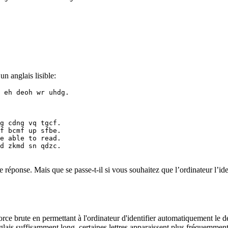
un anglais lisible:
 eh deoh wr uhdg.

g cdng vq tgcf.

f bcmf up sfbe.

e able to read.

d zkmd sn qdzc.

réponse. Mais que se passe-t-il si vous souhaitez que l’ordinateur l’ide
rce brute en permettant à l'ordinateur d'identifier automatiquement le d
nglais suffisamment long, certaines lettres apparaissent plus fréquemmen