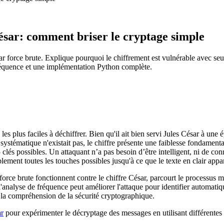
César: comment briser le cryptage simple
par force brute. Explique pourquoi le chiffrement est vulnérable avec se
réquence et une implémentation Python complète.
 les plus faciles à déchiffrer. Bien qu'il ait bien servi Jules César à une
systématique n'existait pas, le chiffre présente une faiblesse fondamenta
25 clés possibles. Un attaquant n’a pas besoin d’être intelligent, ni de co
ement toutes les touches possibles jusqu'à ce que le texte en clair appar
orce brute fonctionnent contre le chiffre César, parcourt le processus 
nalyse de fréquence peut améliorer l'attaque pour identifier automatiq
 la compréhension de la sécurité cryptographique.
ar
pour expérimenter le décryptage des messages en utilisant différentes