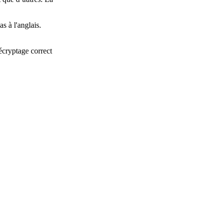
.
s à l'anglais.
écryptage correct