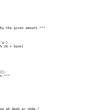
by the given amount."""

'a')

% 26 + base)

]]:

s."""

og eh deoh wr uhdg."
