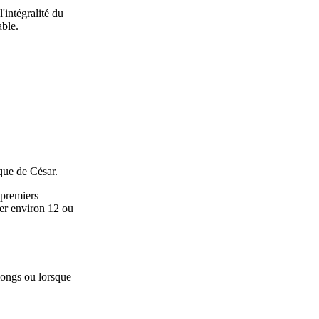
'intégralité du
able.
ique de César.
 premiers
yer environ 12 ou
 longs ou lorsque