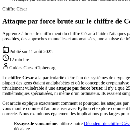
Chiffre César
Attaque par force brute sur le chiffre de 
Apprenez à briser le chiffrement du chiffre César à l’aide d’attaques 
possibles, des approches manuelles et automatisées, une analyse de f
Publié sur 11 août 2025
12 min lire
Guides CaesarCipher.org
Le
chiffre César
a la particularité d'être l'un des systèmes de cryptage
plupart des gens étaient analphabètes et où le concept de cryptanalyse 
trivialement vulnérable à une
attaque par force brute
: il n'y a que 
mathématiques spécialisées, ni même d’un ordinateur. Ils essaient simpl
Cet article explique exactement comment et pourquoi les attaques par f
vous montre comment l'automatiser avec Python et explore comment l'a
correcte. Nous examinons également les implications plus larges pour
Essayez-le vous-même
: utilisez notre
Décodeur de chiffre Cés
décalage.