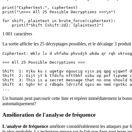
print("Ciphertext:", ciphertext)

print("\n=== All 25 Possible Decryptions ===\n")

for shift, plaintext in brute_force(ciphertext):

1 001 caractères
La sortie affiche les 25 décryptages possibles, et le décalage 3 produit 
Ciphertext: Wklv lv d vhfuhw phvvdjh wkdw qr rqh vkrxog
=== All 25 Possible Decryptions ===

Shift  1: Vjku ku c ugetgv oguucig vjcv pq qpg ujqwnf d
Shift  2: Uijt jt b tfdsfu nfttbhf uibu op pof tipvme c
Shift  3: This is a secret message that no one should b
Shift  4: Sghr hr z rdbqds ldrrzfd sgzs mn nmd rgntkc a
Un humain peut parcourir cette liste et repérer immédiatement la bonne 
automatiquement?
Amélioration de l'analyse de fréquence
L'analyse de fréquence
améliore considérablement les attaques par fo
le plus probable. La technique repose sur le fait que dans tout texte a