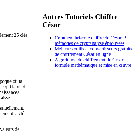
Autres Tutoriels Chiffre
César
ulement 25 clés
Comment briser le chiffre de César: 3
méthodes de cryptanalyse éprouvées
Meilleurs outils et convertisseurs gratuits
de chiffrement César en ligne
Algorithme de chiffrement de César:
formule mathématique et mise en œuvre
 époque où la
le qui le rend
nnaissances
aisse.
manuellement,
uement la clé
 valeurs de