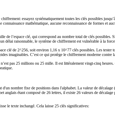
le chiffrement: essayez systématiquement toutes les clés possibles jusqu
aucune connaissance mathématique, aucune reconnaissance de formes et a
ille de l’espace clé, qui correspond au nombre total de clés possibles. S
un délai raisonnable, le système de chiffrement est vulnérable à la force
clé de 2^256, soit environ 1,16 x 10^77 clés possibles. Les tester to
pides imaginables. C’est ce qui protège le chiffrement moderne contre la
est pas 25 millions ou 25 mille. Il est littéralement vingt-cinq heures. 
pratique.
ant d'un nombre fixe de positions dans l'alphabet. La valeur de décalage 
t anglais étant composé de 26 lettres, il existe 26 valeurs de décalage 
se le texte inchangé. Cela laisse 25 clés significatives: