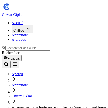
Caesar Cipher
Accueil
Chiffres
Apprendre
À propos
Rechercher
Français
Aperçu
Apprendre
Chiffre César
Attaque par force brute sur le chiffre de César: comment briser 