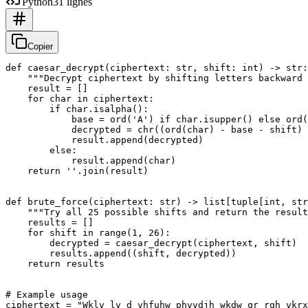
Python
31 lignes
Copier
def caesar_decrypt(ciphertext: str, shift: int) -> str:

    """Decrypt ciphertext by shifting letters backward 
    result = []

    for char in ciphertext:

        if char.isalpha():

            base = ord('A') if char.isupper() else ord(
            decrypted = chr((ord(char) - base - shift) 
            result.append(decrypted)

        else:

            result.append(char)

    return ''.join(result)

def brute_force(ciphertext: str) -> list[tuple[int, str
    """Try all 25 possible shifts and return the result
    results = []

    for shift in range(1, 26):

        decrypted = caesar_decrypt(ciphertext, shift)

        results.append((shift, decrypted))

    return results

# Example usage

ciphertext = "Wklv lv d vhfuhw phvvdjh wkdw qr rqh vkrx