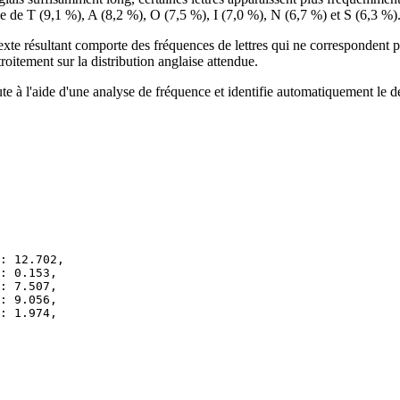
ivie de T (9,1 %), A (8,2 %), O (7,5 %), I (7,0 %), N (6,7 %) et S (6,3 %)
xte résultant comporte des fréquences de lettres qui ne correspondent pa
roitement sur la distribution anglaise attendue.
e à l'aide d'une analyse de fréquence et identifie automatiquement le d
: 12.702,

: 0.153,

: 7.507,

: 9.056,

: 1.974,
