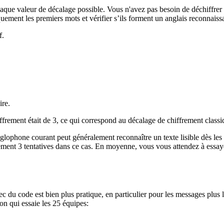
que valeur de décalage possible. Vous n'avez pas besoin de déchiffrer l
ment les premiers mots et vérifier s’ils forment un anglais reconnaiss
f.
ire.
hiffrement était de 3, ce qui correspond au décalage de chiffrement class
nglophone courant peut généralement reconnaître un texte lisible dès les
ulement 3 tentatives dans ce cas. En moyenne, vous vous attendez à essa
ec du code est bien plus pratique, en particulier pour les messages plus
hon qui essaie les 25 équipes: