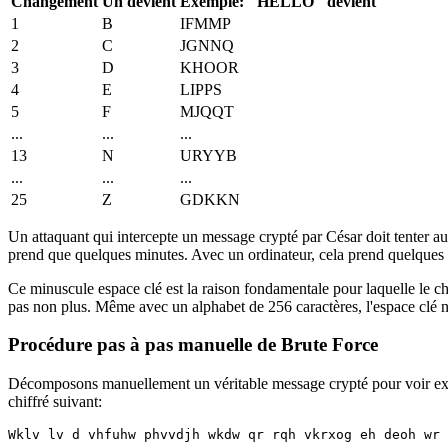
Changement
Un devient
Exemple: "HELLO" devient
1
B
IFMMP
2
C
JGNNQ
3
D
KHOOR
4
E
LIPPS
5
F
MJQQT
...
...
...
13
N
URYYB
...
...
...
25
Z
GDKKN
Un attaquant qui intercepte un message crypté par César doit tenter a
prend que quelques minutes. Avec un ordinateur, cela prend quelques
Ce minuscule espace clé est la raison fondamentale pour laquelle le ch
pas non plus. Même avec un alphabet de 256 caractères, l'espace clé ne
Procédure pas à pas manuelle de Brute Force
Décomposons manuellement un véritable message crypté pour voir exa
chiffré suivant: