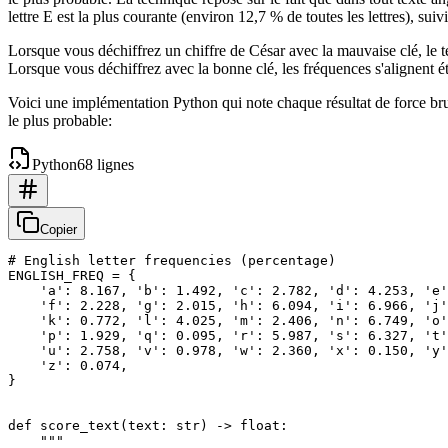
lettre E est la plus courante (environ 12,7 % de toutes les lettres), su
Lorsque vous déchiffrez un chiffre de César avec la mauvaise clé, le te
Lorsque vous déchiffrez avec la bonne clé, les fréquences s'alignent ét
Voici une implémentation Python qui note chaque résultat de force brut
le plus probable:
Python
68 lignes
Copier
# English letter frequencies (percentage)

ENGLISH_FREQ = {

    'a': 8.167, 'b': 1.492, 'c': 2.782, 'd': 4.253, 'e'
    'f': 2.228, 'g': 2.015, 'h': 6.094, 'i': 6.966, 'j'
    'k': 0.772, 'l': 4.025, 'm': 2.406, 'n': 6.749, 'o'
    'p': 1.929, 'q': 0.095, 'r': 5.987, 's': 6.327, 't'
    'u': 2.758, 'v': 0.978, 'w': 2.360, 'x': 0.150, 'y'
    'z': 0.074,

}

def score_text(text: str) -> float:

    """
