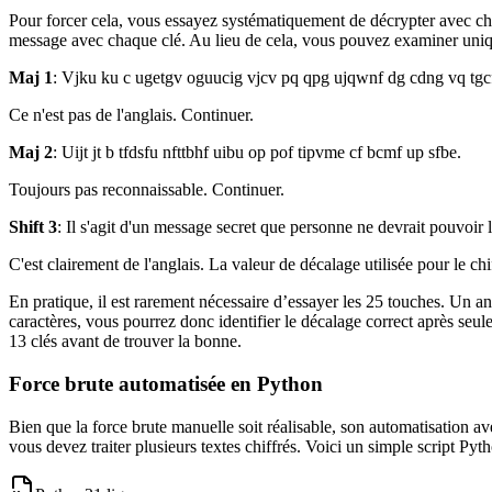
Pour forcer cela, vous essayez systématiquement de décrypter avec cha
message avec chaque clé. Au lieu de cela, vous pouvez examiner unique
Maj 1
: Vjku ku c ugetgv oguucig vjcv pq qpg ujqwnf dg cdng vq tgc
Ce n'est pas de l'anglais. Continuer.
Maj 2
: Uijt jt b tfdsfu nfttbhf uibu op pof tipvme cf bcmf up sfbe.
Toujours pas reconnaissable. Continuer.
Shift 3
: Il s'agit d'un message secret que personne ne devrait pouvoir l
C'est clairement de l'anglais. La valeur de décalage utilisée pour le c
En pratique, il est rarement nécessaire d’essayer les 25 touches. Un a
caractères, vous pourrez donc identifier le décalage correct après se
13 clés avant de trouver la bonne.
Force brute automatisée en Python
Bien que la force brute manuelle soit réalisable, son automatisation av
vous devez traiter plusieurs textes chiffrés. Voici un simple script Pyt