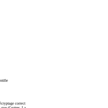
ntifie
écryptage correct
t que d’autres. La