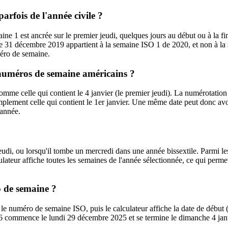
arfois de l'année civile ?
e 1 est ancrée sur le premier jeudi, quelques jours au début ou à la f
le 31 décembre 2019 appartient à la semaine ISO 1 de 2020, et non à la
méro de semaine.
 numéros de semaine américains ?
me celle qui contient le 4 janvier (le premier jeudi). La numérotation
plement celle qui contient le 1er janvier. Une même date peut donc av
'année.
di, ou lorsqu'il tombe un mercredi dans une année bissextile. Parmi le
ateur affiche toutes les semaines de l'année sélectionnée, ce qui perme
 de semaine ?
e numéro de semaine ISO, puis le calculateur affiche la date de début (l
26 commence le lundi 29 décembre 2025 et se termine le dimanche 4 jan