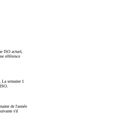
ne ISO actuel,
une référence
. La semaine 1
 ISO.
emaine de l'année
ivante s'il