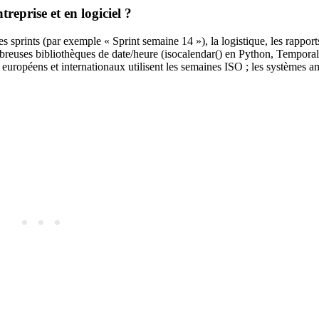
reprise et en logiciel ?
s sprints (par exemple « Sprint semaine 14 »), la logistique, les rapport
mbreuses bibliothèques de date/heure (isocalendar() en Python, Tempora
péens et internationaux utilisent les semaines ISO ; les systèmes amé