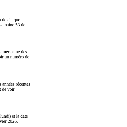
in de chaque
 semaine 53 de
 américaine des
oir un numéro de
s années récentes
t de voir
undi) et la date
vier 2026.