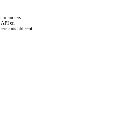
s financiers
l API en
ricains utilisent