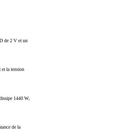
ED de 2 V et un
et la tension
 dissipe 1440 W,
tance de la