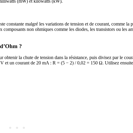
illiwatts (mW) et kilowatts (kW).
te constante malgré les variations de tension et de courant, comme la p
ux composants non ohmiques comme les diodes, les transistors ou les am
i d’Ohm ?
r obtenir la chute de tension dans la résistance, puis divisez par le cour
V et un courant de 20 mA : R = (5 − 2) / 0,02 = 150 Ω. Utilisez ensuite