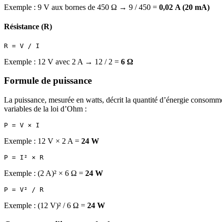
Exemple : 9 V aux bornes de 450 Ω → 9 / 450 =
0,02 A (20 mA)
Résistance (R)
Exemple : 12 V avec 2 A → 12 / 2 =
6 Ω
Formule de puissance
La puissance, mesurée en watts, décrit la quantité d’énergie consommée
variables de la loi d’Ohm :
Exemple : 12 V × 2 A =
24 W
Exemple : (2 A)² × 6 Ω =
24 W
Exemple : (12 V)² / 6 Ω =
24 W