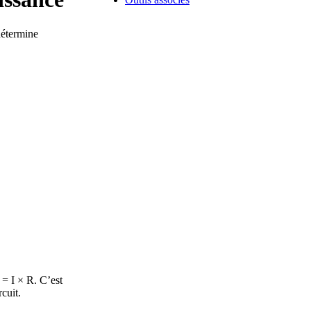
détermine
 = I × R. C’est
rcuit.