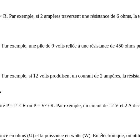
I × R. Par exemple, si 2 ampères traversent une résistance de 6 ohms, la 
 R. Par exemple, une pile de 9 volts reliée à une résistance de 450 ohms 
 I. Par exemple, si 12 volts produisent un courant de 2 ampères, la résist
?
rire P = I² × R ou P = V² / R. Par exemple, un circuit de 12 V et 2 A dis
tance en ohms (Ω) et la puissance en watts (W). En électronique, on util