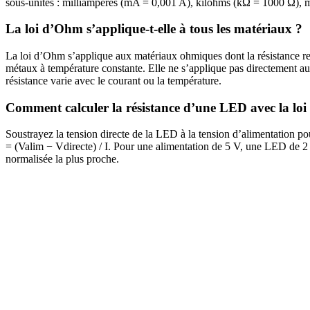
sous-unités : milliampères (mA = 0,001 A), kilohms (kΩ = 1000 Ω), m
La loi d’Ohm s’applique-t-elle à tous les matériaux ?
La loi d’Ohm s’applique aux matériaux ohmiques dont la résistance res
métaux à température constante. Elle ne s’applique pas directement a
résistance varie avec le courant ou la température.
Comment calculer la résistance d’une LED avec la lo
Soustrayez la tension directe de la LED à la tension d’alimentation pou
= (Valim − Vdirecte) / I. Pour une alimentation de 5 V, une LED de 2 
normalisée la plus proche.