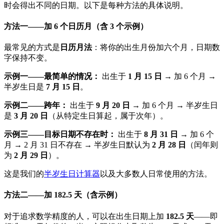
时会得出不同的日期。以下是每种方法的具体说明。
方法一——加 6 个日历月（含 3 个示例）
最常见的方式是
日历月法
：将你的出生月份加六个月，日期数
字保持不变。
示例一——最简单的情况：
出生于
1 月 15 日
→ 加 6 个月 →
半岁生日是
7 月 15 日
。
示例二——跨年：
出生于
9 月 20 日
→ 加 6 个月 → 半岁生日
是
3 月 20 日
（从特定生日算起，属于次年）。
示例三——目标日期不存在时：
出生于
8 月 31 日
→ 加 6 个
月 → 2 月 31 日不存在 → 半岁生日默认为
2 月 28 日
（闰年则
为
2 月 29 日
）。
这是我们的
半岁生日计算器
以及大多数人日常使用的方法。
方法二——加 182.5 天（含示例）
对于追求数学精度的人，可以在出生日期上加
182.5 天
——即