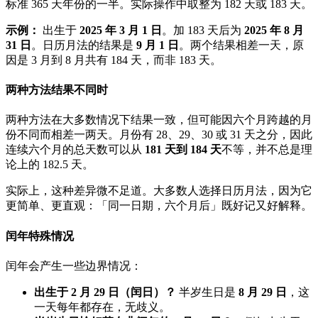
标准 365 天年份的一半。实际操作中取整为 182 天或 183 天。
示例：
出生于
2025 年 3 月 1 日
。加 183 天后为
2025 年 8 月
31 日
。日历月法的结果是
9 月 1 日
。两个结果相差一天，原
因是 3 月到 8 月共有 184 天，而非 183 天。
两种方法结果不同时
两种方法在大多数情况下结果一致，但可能因六个月跨越的月
份不同而相差一两天。月份有 28、29、30 或 31 天之分，因此
连续六个月的总天数可以从
181 天到 184 天
不等，并不总是理
论上的 182.5 天。
实际上，这种差异微不足道。大多数人选择日历月法，因为它
更简单、更直观：「同一日期，六个月后」既好记又好解释。
闰年特殊情况
闰年会产生一些边界情况：
出生于 2 月 29 日（闰日）？
半岁生日是
8 月 29 日
，这
一天每年都存在，无歧义。