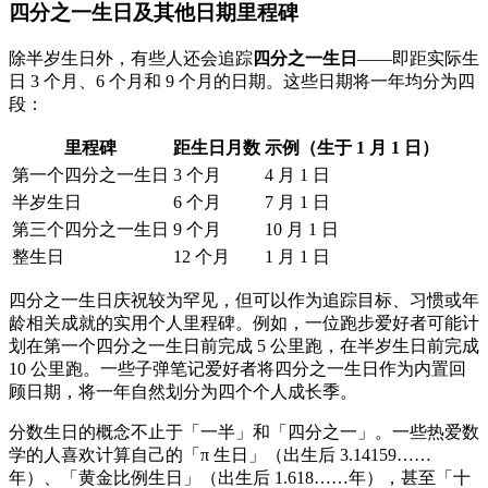
四分之一生日及其他日期里程碑
除半岁生日外，有些人还会追踪
四分之一生日
——即距实际生
日 3 个月、6 个月和 9 个月的日期。这些日期将一年均分为四
段：
里程碑
距生日月数
示例（生于 1 月 1 日）
第一个四分之一生日
3 个月
4 月 1 日
半岁生日
6 个月
7 月 1 日
第三个四分之一生日
9 个月
10 月 1 日
整生日
12 个月
1 月 1 日
四分之一生日庆祝较为罕见，但可以作为追踪目标、习惯或年
龄相关成就的实用个人里程碑。例如，一位跑步爱好者可能计
划在第一个四分之一生日前完成 5 公里跑，在半岁生日前完成
10 公里跑。一些子弹笔记爱好者将四分之一生日作为内置回
顾日期，将一年自然划分为四个个人成长季。
分数生日的概念不止于「一半」和「四分之一」。一些热爱数
学的人喜欢计算自己的「π 生日」（出生后 3.14159……
年）、「黄金比例生日」（出生后 1.618……年），甚至「十