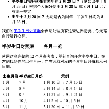
半岁生日恰好落在非闰年的 2 月 29 日？
（例如出生于 8
月 29 日）根据个人偏好使用
2 月 28 日
或
3 月 1 日
，没
有统一规定。
出生于 2 月 28 日？
无论是否为闰年，半岁生日均为
8
月 28 日
。
我们的
半岁生日计算器
会自动处理所有这些边界情况，你无需
自行进行心算。
半岁生日对照表——各月一览
使用这张完整的 12 个月参考表，即刻查询任意半岁生日。在
左侧找到你的出生月份，向右读取对应的半岁生日月份和示例
日期。
出生月份
半岁生日月份
示例
1 月
7 月
1 月 10 日 → 7 月 10 日
2 月
8 月
2 月 14 日 → 8 月 14 日
3 月
9 月
3 月 21 日 → 9 月 21 日
4 月
10 月
4 月 5 日 → 10 月 5 日
5 月
11 月
5 月 30 日 → 11 月 30 日