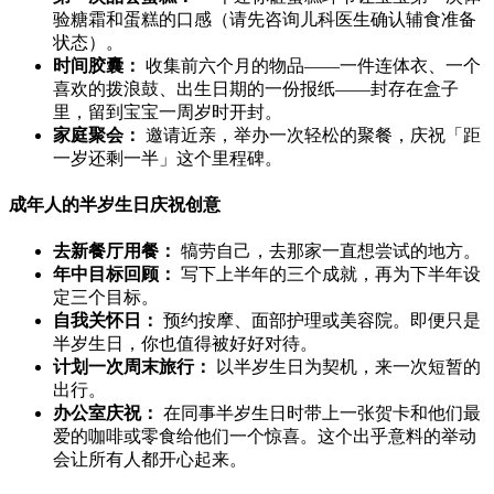
验糖霜和蛋糕的口感（请先咨询儿科医生确认辅食准备
状态）。
时间胶囊：
收集前六个月的物品——一件连体衣、一个
喜欢的拨浪鼓、出生日期的一份报纸——封存在盒子
里，留到宝宝一周岁时开封。
家庭聚会：
邀请近亲，举办一次轻松的聚餐，庆祝「距
一岁还剩一半」这个里程碑。
成年人的半岁生日庆祝创意
去新餐厅用餐：
犒劳自己，去那家一直想尝试的地方。
年中目标回顾：
写下上半年的三个成就，再为下半年设
定三个目标。
自我关怀日：
预约按摩、面部护理或美容院。即便只是
半岁生日，你也值得被好好对待。
计划一次周末旅行：
以半岁生日为契机，来一次短暂的
出行。
办公室庆祝：
在同事半岁生日时带上一张贺卡和他们最
爱的咖啡或零食给他们一个惊喜。这个出乎意料的举动
会让所有人都开心起来。