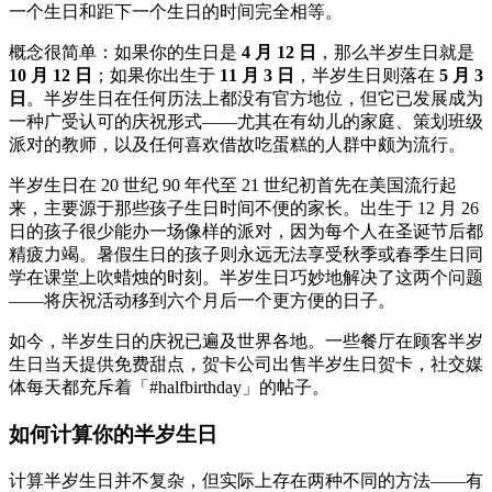
一个生日和距下一个生日的时间完全相等。
概念很简单：如果你的生日是
4 月 12 日
，那么半岁生日就是
10 月 12 日
；如果你出生于
11 月 3 日
，半岁生日则落在
5 月 3
日
。半岁生日在任何历法上都没有官方地位，但它已发展成为
一种广受认可的庆祝形式——尤其在有幼儿的家庭、策划班级
派对的教师，以及任何喜欢借故吃蛋糕的人群中颇为流行。
半岁生日在 20 世纪 90 年代至 21 世纪初首先在美国流行起
来，主要源于那些孩子生日时间不便的家长。出生于 12 月 26
日的孩子很少能办一场像样的派对，因为每个人在圣诞节后都
精疲力竭。暑假生日的孩子则永远无法享受秋季或春季生日同
学在课堂上吹蜡烛的时刻。半岁生日巧妙地解决了这两个问题
——将庆祝活动移到六个月后一个更方便的日子。
如今，半岁生日的庆祝已遍及世界各地。一些餐厅在顾客半岁
生日当天提供免费甜点，贺卡公司出售半岁生日贺卡，社交媒
体每天都充斥着「#halfbirthday」的帖子。
如何计算你的半岁生日
计算半岁生日并不复杂，但实际上存在两种不同的方法——有