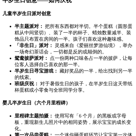
半岁生日创意——如何庆祝
儿童半岁生日派对创意
半主题派对：
把所有东西都对半切。半个蛋糕（圆形蛋
糕从中间竖切）、装了一半的杯子、蜡烛数量减半、装
饰品只布置在房间的一半。孩子们喜欢这种趣味感。
「非生日」派对：
灵感来自《爱丽丝梦游仙境》，举办
一场奇幻茶话会，一切都是反的或颠倒的。
鸳鸯披萨派对：
点一份两种口味各占一半的披萨，让每
位客人选择自己喜欢的那一半。
半岁生日寻宝游戏：
藏好奖品的一半，给出找到另一半
的线索。
班级庆祝：
对于暑假生日的孩子，在半岁生日这天带纸
杯蛋糕或小零食与全班同学分享。
婴儿半岁生日（六个月里程碑）
里程碑主题拍摄：
使用写有「6 个月」的黑板或字母
板，重现新生儿照片中的相同姿势，展示宝宝的成长变
化。
第一次品尝蛋糕：
一个迷你砸蛋糕环节让宝宝第一次体