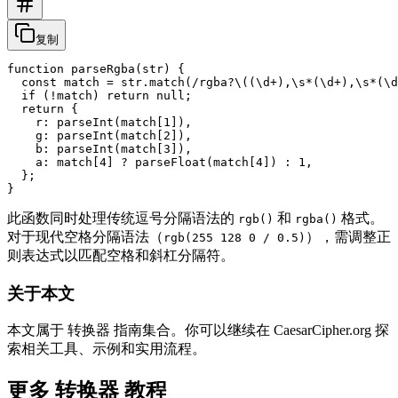
复制
function parseRgba(str) {

  const match = str.match(/rgba?\((\d+),\s*(\d+),\s*(\d
  if (!match) return null;

  return {

    r: parseInt(match[1]),

    g: parseInt(match[2]),

    b: parseInt(match[3]),

    a: match[4] ? parseFloat(match[4]) : 1,

  };

此函数同时处理传统逗号分隔语法的
和
格式。
rgb()
rgba()
对于现代空格分隔语法（
），需调整正
rgb(255 128 0 / 0.5)
则表达式以匹配空格和斜杠分隔符。
关于本文
本文属于 转换器 指南集合。你可以继续在 CaesarCipher.org 探
索相关工具、示例和实用流程。
更多 转换器 教程