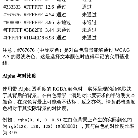
#333333
#FFFFFF
12.6
通过
通过
#767676
#FFFFFF
4.54
通过
未通过
#808080
#FFFFFF
3.95
未通过
未通过
#FFFFFF
#3B82F6
3.44
未通过
未通过
#FFFFFF
#1D4ED8
6.98
通过
未通过
注意，#767676（中等灰色）是对白色背景能够通过 WCAG
AA 的最浅灰色。这是选择文本颜色时值得牢记的实用基准
线。
Alpha 与对比度
使用带 Alpha 透明度的 RGBA 颜色时，实际呈现的颜色取决
于其背后的背景。在白色背景上满足对比度要求的半透明文本
颜色，在深色背景上可能会不达标，反之亦然。请务必检查颜
色相对于其实际背景的对比度。
例如，
在白色背景上产生的实际颜色约
rgba(0, 0, 0, 0.5)
为
（#808080），其与白色的对比度比率
rgb(128, 128, 128)
为 3.95