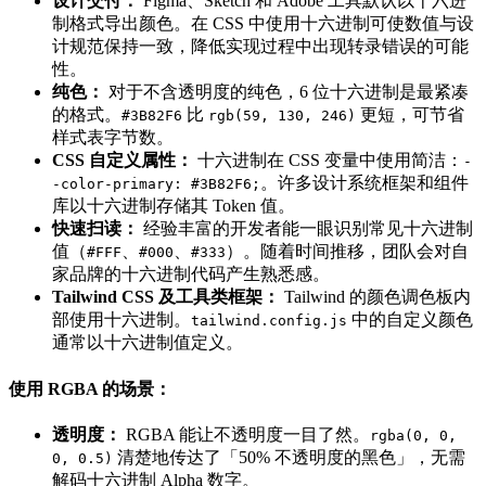
设计交付：
Figma、Sketch 和 Adobe 工具默认以十六进
制格式导出颜色。在 CSS 中使用十六进制可使数值与设
计规范保持一致，降低实现过程中出现转录错误的可能
性。
纯色：
对于不含透明度的纯色，6 位十六进制是最紧凑
的格式。
比
更短，可节省
#3B82F6
rgb(59, 130, 246)
样式表字节数。
CSS 自定义属性：
十六进制在 CSS 变量中使用简洁：
-
。许多设计系统框架和组件
-color-primary: #3B82F6;
库以十六进制存储其 Token 值。
快速扫读：
经验丰富的开发者能一眼识别常见十六进制
值（
、
、
）。随着时间推移，团队会对自
#FFF
#000
#333
家品牌的十六进制代码产生熟悉感。
Tailwind CSS 及工具类框架：
Tailwind 的颜色调色板内
部使用十六进制。
中的自定义颜色
tailwind.config.js
通常以十六进制值定义。
使用 RGBA 的场景：
透明度：
RGBA 能让不透明度一目了然。
rgba(0, 0,
清楚地传达了「50% 不透明度的黑色」，无需
0, 0.5)
解码十六进制 Alpha 数字。