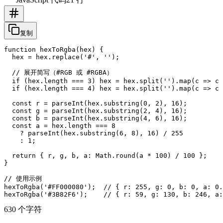
复制
function hexToRgba(hex) {

  hex = hex.replace('#', '');

  // 展开简写（#RGB 或 #RGBA）

  if (hex.length === 3) hex = hex.split('').map(c => c 
  if (hex.length === 4) hex = hex.split('').map(c => c 
  const r = parseInt(hex.substring(0, 2), 16);

  const g = parseInt(hex.substring(2, 4), 16);

  const b = parseInt(hex.substring(4, 6), 16);

  const a = hex.length === 8

    ? parseInt(hex.substring(6, 8), 16) / 255

    : 1;

  return { r, g, b, a: Math.round(a * 100) / 100 };

}

// 使用示例

hexToRgba('#FF000080');  // { r: 255, g: 0, b: 0, a: 0.
630 个字符