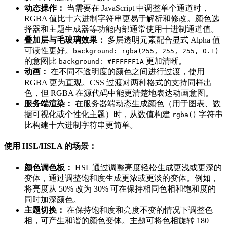
动态操作：
当需要在 JavaScript 中调整单个通道时，
RGBA 值比十六进制字符串更易于解析和修改。颜色选
择器和主题生成器等功能内部通常使用十进制通道值。
叠加层与毛玻璃效果：
多层透明元素配合显式 Alpha 值
可读性更好。
background: rgba(255, 255, 255, 0.1)
的意图比
更加清晰。
background: #FFFFFF1A
动画：
在不同不透明度的颜色之间进行过渡，使用
RGBA 更为直观。CSS 过渡对两种格式的支持同样出
色，但 RGBA 在源代码中能更清楚地表达动画意图。
服务端渲染：
在服务器端动态生成颜色（用于图表、数
据可视化或个性化主题）时，从数值构建
字符串
rgba()
比构建十六进制字符串更简单。
使用 HSL/HSLA 的场景：
颜色调色板：
HSL 通过调整亮度轻松生成更浅或更深的
变体，通过调整饱和度生成更浓或更淡的变体。例如，
将亮度从 50% 改为 30% 可在保持相同色相和饱和度的
同时加深颜色。
主题切换：
在保持饱和度和亮度不变的情况下调整色
相，可产生和谐的颜色变体。主题可将色相旋转 180