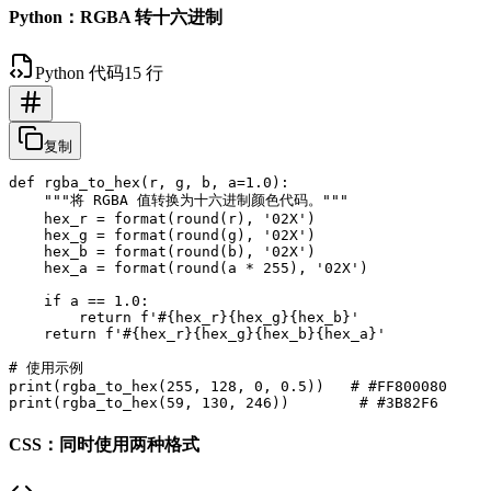
Python：RGBA 转十六进制
Python 代码
15 行
复制
def rgba_to_hex(r, g, b, a=1.0):

    """将 RGBA 值转换为十六进制颜色代码。"""

    hex_r = format(round(r), '02X')

    hex_g = format(round(g), '02X')

    hex_b = format(round(b), '02X')

    hex_a = format(round(a * 255), '02X')

    if a == 1.0:

        return f'#{hex_r}{hex_g}{hex_b}'

    return f'#{hex_r}{hex_g}{hex_b}{hex_a}'

# 使用示例

print(rgba_to_hex(255, 128, 0, 0.5))   # #FF800080

CSS：同时使用两种格式