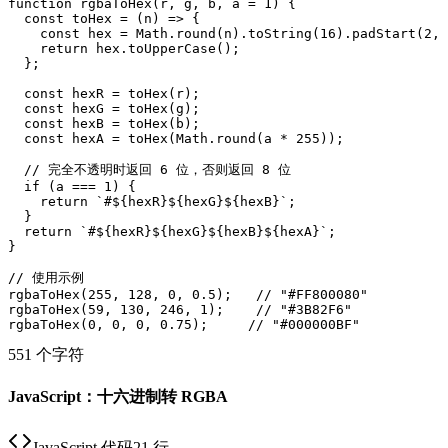
function rgbaToHex(r, g, b, a = 1) {

  const toHex = (n) => {

    const hex = Math.round(n).toString(16).padStart(2, 
    return hex.toUpperCase();

  };

  const hexR = toHex(r);

  const hexG = toHex(g);

  const hexB = toHex(b);

  const hexA = toHex(Math.round(a * 255));

  // 完全不透明时返回 6 位，否则返回 8 位

  if (a === 1) {

    return `#${hexR}${hexG}${hexB}`;

  }

  return `#${hexR}${hexG}${hexB}${hexA}`;

}

// 使用示例

rgbaToHex(255, 128, 0, 0.5);   // "#FF800080"

rgbaToHex(59, 130, 246, 1);    // "#3B82F6"

551 个字符
JavaScript：十六进制转 RGBA
JavaScript 代码
21 行