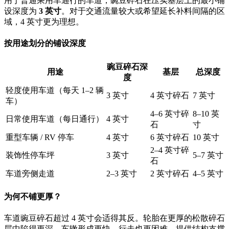
用于普通乘用车通行的车道，豌豆碎石在压实基层上的最小铺
设深度为
3 英寸
。对于交通流量较大或希望延长补料间隔的区
域，4 英寸更为理想。
按用途划分的铺设深度
豌豆碎石深
用途
基层
总深度
度
轻度使用车道（每天 1–2 辆
3 英寸
4 英寸碎石
7 英寸
车）
4–6 英寸碎
8–10 英
日常使用车道（每日通行）
4 英寸
石
寸
重型车辆 / RV 停车
4 英寸
6 英寸碎石
10 英寸
2–4 英寸碎
装饰性停车坪
3 英寸
5–7 英寸
石
车道旁侧走道
2–3 英寸
2 英寸碎石
4–5 英寸
为何不铺更厚？
车道豌豆碎石超过 4 英寸会适得其反。轮胎在更厚的松散碎石
层中陷得更深，车辙形成更快，行走也更困难。提供结构支撑