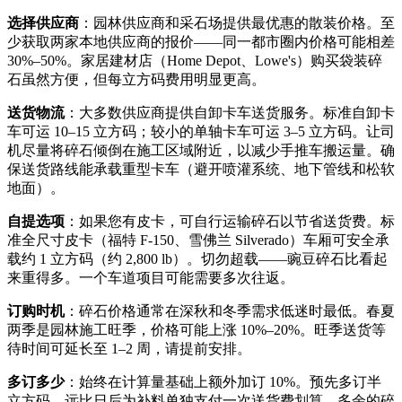
选择供应商
：园林供应商和采石场提供最优惠的散装价格。至
少获取两家本地供应商的报价——同一都市圈内价格可能相差
30%–50%。家居建材店（Home Depot、Lowe's）购买袋装碎
石虽然方便，但每立方码费用明显更高。
送货物流
：大多数供应商提供自卸卡车送货服务。标准自卸卡
车可运 10–15 立方码；较小的单轴卡车可运 3–5 立方码。让司
机尽量将碎石倾倒在施工区域附近，以减少手推车搬运量。确
保送货路线能承载重型卡车（避开喷灌系统、地下管线和松软
地面）。
自提选项
：如果您有皮卡，可自行运输碎石以节省送货费。标
准全尺寸皮卡（福特 F-150、雪佛兰 Silverado）车厢可安全承
载约 1 立方码（约 2,800 lb）。切勿超载——豌豆碎石比看起
来重得多。一个车道项目可能需要多次往返。
订购时机
：碎石价格通常在深秋和冬季需求低迷时最低。春夏
两季是园林施工旺季，价格可能上涨 10%–20%。旺季送货等
待时间可延长至 1–2 周，请提前安排。
多订多少
：始终在计算量基础上额外加订 10%。预先多订半
立方码，远比日后为补料单独支付一次送货费划算。多余的碎