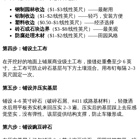
钢制园林收边
（$1–$3/线性英尺）——最耐用
铝制收边
（$1–$2/线性英尺）——轻巧，安装方便
塑料收边
（$0.50–$1/线性英尺）——经济选择
砖石或石块边界
（$3–$8/线性英尺）——最美观
防腐处理木材
（$1–$2/线性英尺）——田园风格
第四步：铺设土工布
在开挖好的地面上铺展商业级土工布，接缝处重叠至少 6 英
寸。土工布可防止碎石基层与下方土壤混合。用布钉每隔 2–3
英尺固定一次。
第五步：铺设并压实基层
铺设 4–6 英寸碎石（破碎石屑、#411 或路基材料），轻微洒
水后用平板夯实机来回压实 2–3 遍。压实后的基层踩上去应感
觉坚实，没有弹性。该层提供结构支撑，防止车辙形成。
第六步：铺设豌豆碎石