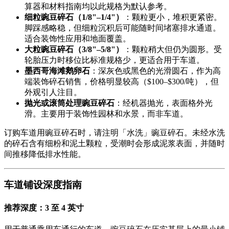
算器和材料指南均以此规格为默认参考。
细粒豌豆碎石（1/8"–1/4"）
：颗粒更小，堆积更紧密。
脚踩感略稳，但细粒沉积后可能随时间堵塞排水通道。
适合装饰性应用和地面覆盖。
大粒豌豆碎石（3/8"–5/8"）
：颗粒稍大但仍为圆形。受
轮胎压力时移位比标准规格少，更适合用于车道。
墨西哥海滩鹅卵石
：深灰色或黑色的光滑圆石，作为高
端装饰碎石销售，价格明显较高（$100–$300/吨），但
外观引人注目。
抛光或滚筒处理豌豆碎石
：经机器抛光，表面格外光
滑。主要用于装饰性园林和水景，而非车道。
订购车道用豌豆碎石时，请注明「水洗」豌豆碎石。未经水洗
的碎石含有细粉和泥土颗粒，受潮时会形成泥浆表面，并随时
间推移降低排水性能。
车道铺设深度指南
推荐深度：3 至 4 英寸