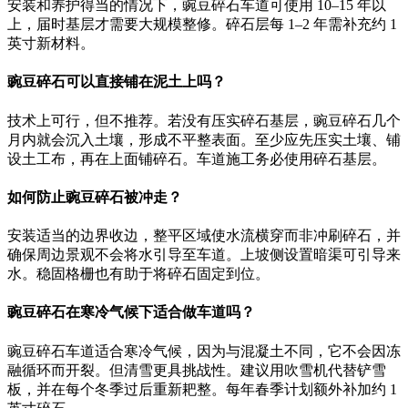
安装和养护得当的情况下，豌豆碎石车道可使用 10–15 年以
上，届时基层才需要大规模整修。碎石层每 1–2 年需补充约 1
英寸新材料。
豌豆碎石可以直接铺在泥土上吗？
技术上可行，但不推荐。若没有压实碎石基层，豌豆碎石几个
月内就会沉入土壤，形成不平整表面。至少应先压实土壤、铺
设土工布，再在上面铺碎石。车道施工务必使用碎石基层。
如何防止豌豆碎石被冲走？
安装适当的边界收边，整平区域使水流横穿而非冲刷碎石，并
确保周边景观不会将水引导至车道。上坡侧设置暗渠可引导来
水。稳固格栅也有助于将碎石固定到位。
豌豆碎石在寒冷气候下适合做车道吗？
豌豆碎石车道适合寒冷气候，因为与混凝土不同，它不会因冻
融循环而开裂。但清雪更具挑战性。建议用吹雪机代替铲雪
板，并在每个冬季过后重新耙整。每年春季计划额外补加约 1