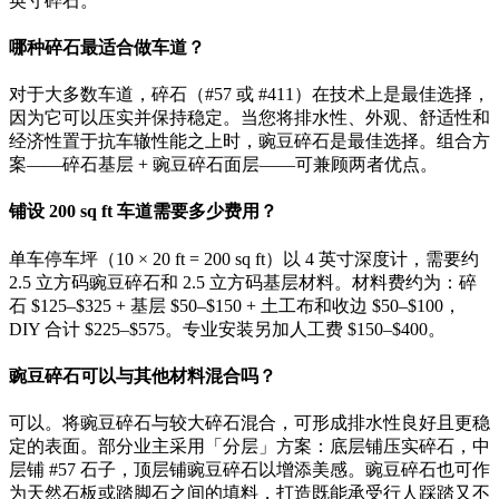
英寸碎石。
哪种碎石最适合做车道？
对于大多数车道，碎石（#57 或 #411）在技术上是最佳选择，
因为它可以压实并保持稳定。当您将排水性、外观、舒适性和
经济性置于抗车辙性能之上时，豌豆碎石是最佳选择。组合方
案——碎石基层 + 豌豆碎石面层——可兼顾两者优点。
铺设 200 sq ft 车道需要多少费用？
单车停车坪（10 × 20 ft = 200 sq ft）以 4 英寸深度计，需要约
2.5 立方码豌豆碎石和 2.5 立方码基层材料。材料费约为：碎
石 $125–$325 + 基层 $50–$150 + 土工布和收边 $50–$100，
DIY 合计 $225–$575。专业安装另加人工费 $150–$400。
豌豆碎石可以与其他材料混合吗？
可以。将豌豆碎石与较大碎石混合，可形成排水性良好且更稳
定的表面。部分业主采用「分层」方案：底层铺压实碎石，中
层铺 #57 石子，顶层铺豌豆碎石以增添美感。豌豆碎石也可作
为天然石板或踏脚石之间的填料，打造既能承受行人踩踏又不