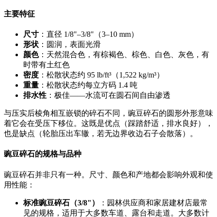
主要特征
尺寸
：直径 1/8"–3/8"（3–10 mm）
形状
：圆润，表面光滑
颜色
：天然混合色，有棕褐色、棕色、白色、灰色，有
时带有土红色
密度
：松散状态约 95 lb/ft³（1,522 kg/m³）
重量
：松散状态约每立方码 1.4 吨
排水性
：极佳——水流可在圆石间自由渗透
与压实后棱角相互嵌锁的碎石不同，豌豆碎石的圆形外形意味
着它会在受压下移位。这既是优点（踩踏舒适，排水良好），
也是缺点（轮胎压出车辙，若无边界收边石子会散落）。
豌豆碎石的规格与品种
豌豆碎石并非只有一种。尺寸、颜色和产地都会影响外观和使
用性能：
标准豌豆碎石（3/8"）
：园林供应商和家居建材店最常
见的规格，适用于大多数车道、露台和走道。大多数计