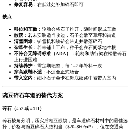
修复容易
：在低洼处补加碎石即可
缺点
移位和车辙
：轮胎会将石子推开，随时间形成车辙
散落
：若未安装适当收边，石子会散至草坪和街道
清雪困难
：铲雪机和铁铲会带走并散落碎石
杂草生长
：若未铺土工布，种子会在石间落地生根
不符合无障碍标准（ADA）
：轮椅和助行架在松散碎石
上行进困难
持续养护
：需定期耙整，每 1–2 年补料一次
穿高跟鞋不适
：不适合正式场合
带入室内
：细小石子会卡在鞋底纹路中被带入室内
豌豆碎石车道的替代方案
碎石（#57 或 #411）
碎石棱角分明，压实后相互嵌锁，是车道碎石材料中的最佳选
择，价格与豌豆碎石大致相当（$20–$60/yd³），但在交通荷