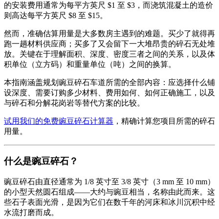
的安装费用通常为每平方英尺 $1 至 $3，而浇筑混凝土的造价
则高达每平方英尺 $8 至 $15。
然而，准确估算用量是大多数房主遇到的难题。买少了就得再
跑一趟材料供应商；买多了又会留下一大堆昂贵的碎石无处堆
放。关键在于理解面积、深度、密度三者之间的关系，以及体
积单位（立方码）和重量单位（吨）之间的换算。
本指南涵盖规划豌豆碎石车道所需的全部内容：应选择什么铺
设深度、需要订购多少材料、费用如何、如何正确施工，以及
与碎石和分解花岗岩等替代方案的比较。
试用我们的免费豌豆碎石计算器
，精确计算您项目所需的碎石
用量。
什么是豌豆碎石？
豌豆碎石由直径通常为 1/8 英寸至 3/8 英寸（3 mm 至 10 mm）
的小型天然圆石组成——大约与豌豆相当，名称由此而来。这
些石子表面光滑，是因为它们在数千年的河床和冰川沉积中经
水流打磨而成。