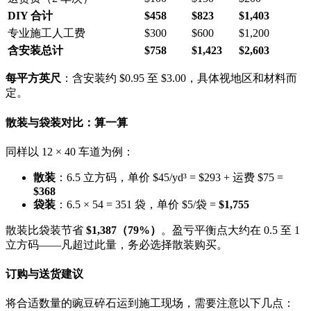
DIY 合计
$458
$823
$1,403
专业施工人工费
$300
$600
$1,200
含安装总计
$758
$1,423
$2,603
每平方英尺
：含安装约 $0.95 至 $3.00，具体视地区和材料而
定。
散装与袋装对比：算一算
同样以 12 × 40 车道为例：
散装
：6.5 立方码，单价 $45/yd³ = $293 + 运费 $75 =
$368
袋装
：6.5 × 54 = 351 袋，单价 $5/袋 =
$1,755
散装比袋装节省
$1,387（79%）
。盈亏平衡点大约在 0.5 至 1
立方码——凡超过此量，务必选择散装购买。
订购与送货建议
将合适数量的豌豆碎石运到施工现场，需要注意以下几点：