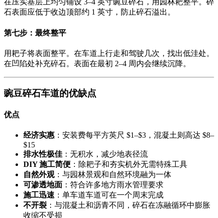
在压实基层上均匀铺设 3–4 英寸豌豆碎石，用园林耙整平。碎
石表面应低于收边顶部约 1 英寸，防止碎石溢出。
第七步：最终整平
用耙子将表面整平。在车道上行走和驾驶几次，找出低洼处。
在凹陷处补充碎石。表面在最初 2–4 周内会继续沉降。
豌豆碎石车道的优缺点
优点
经济实惠
：安装费每平方英尺 $1–$3，混凝土则高达 $8–
$15
排水性极佳
：无积水，减少地表径流
DIY 施工简便
：除耙子和夯实机外无需特殊工具
自然外观
：与园林景观和自然环境融为一体
可渗透地面
：符合许多地方雨水管理要求
施工迅速
：单车道车道可在一个周末完成
不开裂
：与混凝土和沥青不同，碎石在冻融循环中膨胀
收缩不受损