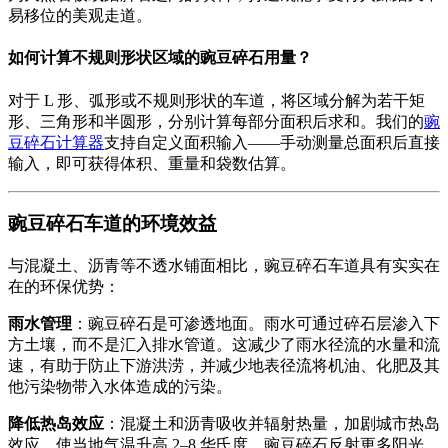
易移位的美观走道。
如何计算不规则形状区域的豌豆碎石用量？
对于 L 形、弧形或不规则形状的车道，将区域分解为若干矩
形、三角形和半圆形，分别计算每部分面积后求和。我们的
豌
豆碎石计算器
支持自定义面积输入——手动测量总面积后直接
输入，即可获得体积、重量和袋数估算。
豌豆碎石车道的环境效益
与混凝土、沥青等不透水铺面相比，豌豆碎石车道具有实实在
在的环保优势：
雨水管理
：豌豆碎石是可渗透地面。雨水可通过碎石层渗入下
方土壤，而不是汇入排水管道。这减少了雨水径流的水量和流
速，有助于防止下游洪涝，并减少地表径流将机油、化肥及其
他污染物带入水体造成的污染。
降低热岛效应
：混凝土和沥青吸收并辐射热量，加剧城市热岛
效应，使当地气温升高 2–8 华氏度。豌豆碎石反射更多阳光，