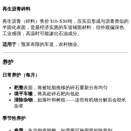
再生沥青碎料
再生沥青（碎料）售价 $10–$30/吨，压实后形成与沥青类似的
半固化表面，是最经济实惠的车道铺面材料，但外观偏深色、
工业感强，高温时可能渗出石油成分。
适用于
：预算有限的车道，农村物业。
养护
日常养护（每月）
耙整
表面，将被轮胎推移的碎石重新分布均匀
填平车辙
，将高处碎石耙向低处
清除杂物
，如落叶和树枝——这些有机物分解后会助长
杂草
季节性养护
春季
：冬后彻底耙整，如需要可施用芽前除草剂