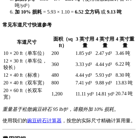
吨/yd³）
加 10% 损耗
= 5.93 × 1.10 =
6.52 立方码
或
9.13 吨
常见车道尺寸快速参考
面积（sq
3 英寸用
4 英寸用
4 英寸重
车道尺寸
ft）
量
量
量
10 × 20 ft（单车位）
200
1.85 yd³
2.47 yd³
3.46 吨
12 × 30 ft（单车位，
6.22 吨
360
3.33 yd³
4.44 yd³
较长）
12 × 40 ft（标准）
480
4.44 yd³
5.93 yd³
8.30 吨
20 × 40 ft（双车宽）
800
7.41 yd³
9.88 yd³
13.83 吨
20 × 60 ft（长双车
20.74 吨
1,200
11.11 yd³
14.81 yd³
宽）
重量基于松散豌豆碎石 95 lb/ft³，请额外加 10% 损耗。
使用我们的
豌豆碎石计算器
，按您的实际尺寸精确计算用量。