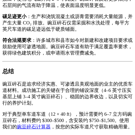
石层间的气流有助于降温，使表面温度明显更低。
碳足迹更小
：生产和浇筑混凝土或沥青需要消耗大量能源，并
产生大量 CO₂ 排放。豌豆碎石仅需采掘和水洗处理，每平方
英尺车道的碳足迹远低于硬质铺面。
符合法规要求
：许多城市和县市如今对新建和改建项目要求或
鼓励使用可渗透地面。豌豆碎石车道有助于满足覆盖率要求，
获得绿色建筑积分，或申请雨水管理费减免。
总结
豌豆碎石是追求经济实惠、可渗透且美观地面的业主的优质车
道材料。成功施工的关键在于合理的铺设深度（4–6 英寸压实
基层上铺 3–4 英寸豌豆碎石）、稳固的边界收边，以及切实可
行的养护计划。
对于典型单车道车道（12 × 40 ft），预计需要约 6–7 立方码豌
豆碎石，材料费约 $300–$500，含安装约 $750–$1,500。使用
我们的
豌豆碎石计算器
，按您的实际车道尺寸获取精确用量。