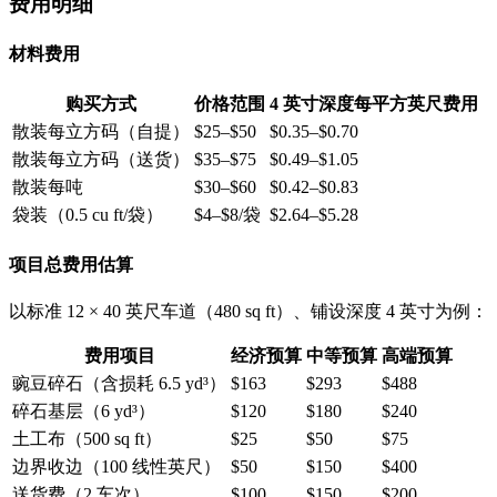
费用明细
材料费用
购买方式
价格范围
4 英寸深度每平方英尺费用
散装每立方码（自提）
$25–$50
$0.35–$0.70
散装每立方码（送货）
$35–$75
$0.49–$1.05
散装每吨
$30–$60
$0.42–$0.83
袋装（0.5 cu ft/袋）
$4–$8/袋
$2.64–$5.28
项目总费用估算
以标准 12 × 40 英尺车道（480 sq ft）、铺设深度 4 英寸为例：
费用项目
经济预算
中等预算
高端预算
豌豆碎石（含损耗 6.5 yd³）
$163
$293
$488
碎石基层（6 yd³）
$120
$180
$240
土工布（500 sq ft）
$25
$50
$75
边界收边（100 线性英尺）
$50
$150
$400
送货费（2 车次）
$100
$150
$200