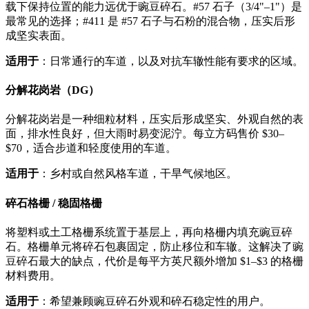
载下保持位置的能力远优于豌豆碎石。#57 石子（3/4"–1"）是
最常见的选择；#411 是 #57 石子与石粉的混合物，压实后形
成坚实表面。
适用于
：日常通行的车道，以及对抗车辙性能有要求的区域。
分解花岗岩（DG）
分解花岗岩是一种细粒材料，压实后形成坚实、外观自然的表
面，排水性良好，但大雨时易变泥泞。每立方码售价 $30–
$70，适合步道和轻度使用的车道。
适用于
：乡村或自然风格车道，干旱气候地区。
碎石格栅 / 稳固格栅
将塑料或土工格栅系统置于基层上，再向格栅内填充豌豆碎
石。格栅单元将碎石包裹固定，防止移位和车辙。这解决了豌
豆碎石最大的缺点，代价是每平方英尺额外增加 $1–$3 的格栅
材料费用。
适用于
：希望兼顾豌豆碎石外观和碎石稳定性的用户。