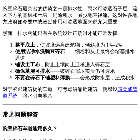
豌豆碎石最突出的优势之一是排水性。雨水可渗透石子层，流
入下方的基层和土壤，消除积水，减少地表径流。这对许多地
方政府如今要求或鼓励使用可渗透地面来说尤为重要。
然而，排水功能只有在系统设计正确时才能正常发挥：
整平底土
，使坡度远离建筑物，倾斜度为 1%–2%
使用洁净水洗豌豆碎石
——细粉和灰尘最终会堵塞排水
通道
铺设土工布
，防止土壤向上迁移进入碎石层
确保基层可排水
——破碎石屑压实后仍可透水
不要在碎石下铺塑料薄膜
——会形成防水层，造成积水
对于紧邻建筑物的车道，可考虑沿靠近建筑一侧增设
暗渠或管
道系统
，将水引离地基。
常见问题解答
豌豆碎石车道能用多久？