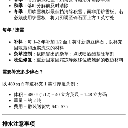
秋季
：落叶分解前及时清除
冬季
：用吹雪机以最低挡清除积雪，而非用铲雪板。若
必须使用铲雪板，将刀刃调至碎石面上方 1 英寸处
每年 / 按需
补料
：每 1–2 年补加 1/2 至 1 英寸新豌豆碎石，以补充
因散落和压实流失的材料
杂草控制
：拔除冒出的杂草；点状喷洒醋基除草剂
收边修复
：重新固定因霜冻导致移位或翘起的收边材料
需要补充多少碎石？
以 480 sq ft 车道补充 1 英寸厚度为例：
体积 = 480 × (1/12) = 40 立方英尺 = 1.48 立方码
重量 = 约 2 吨
费用 = 散装送货约 $45–$75
排水注意事项