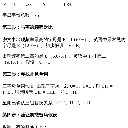
V
1
1.33
Y
1
1.33
字母字符总数：75
第二步：与英语频率对比
密文中出现频率最高的字母是
F
（10.67%）。英语中最常见的
字母是 E（12.7%）。初步假设：
F = E
。
出现频率第二高的是
U
（6.67%）。英语中 T 排第二
（9.1%）。假设：
U = T
。
第三步：寻找常见单词
三字母单词"UIF"出现了两次。若 U=T、F=E，则 UIF =
T_E，强烈暗示 UIF = THE，即
I = H
。
至此已确认三组替换关系：F=E、U=T、I=H。
第四步：验证凯撒密码假设
观察已有的替换关系：