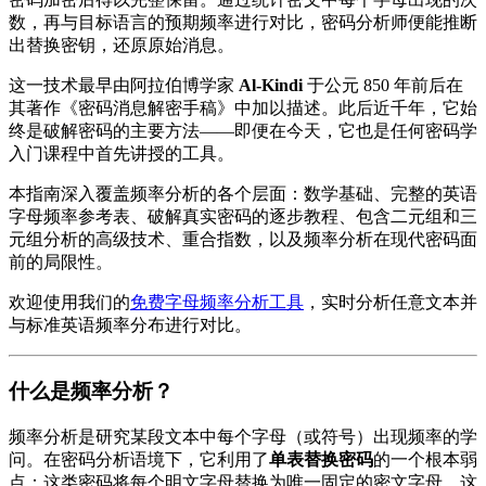
数，再与目标语言的预期频率进行对比，密码分析师便能推断
出替换密钥，还原原始消息。
这一技术最早由阿拉伯博学家
Al-Kindi
于公元 850 年前后在
其著作《密码消息解密手稿》中加以描述。此后近千年，它始
终是破解密码的主要方法——即便在今天，它也是任何密码学
入门课程中首先讲授的工具。
本指南深入覆盖频率分析的各个层面：数学基础、完整的英语
字母频率参考表、破解真实密码的逐步教程、包含二元组和三
元组分析的高级技术、重合指数，以及频率分析在现代密码面
前的局限性。
欢迎使用我们的
免费字母频率分析工具
，实时分析任意文本并
与标准英语频率分布进行对比。
什么是频率分析？
频率分析是研究某段文本中每个字母（或符号）出现频率的学
问。在密码分析语境下，它利用了
单表替换密码
的一个根本弱
点：这类密码将每个明文字母替换为唯一固定的密文字母，这