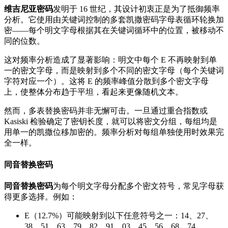
维吉尼亚密码
发明于 16 世纪，其设计初衷正是为了抵御频率
分析。它使用由关键词控制的多套凯撒密码字母表循环轮换加
密——每个明文字母根据其在关键词循环中的位置，被移动不
同的位数。
这对频率分析造成了显著影响：明文中每个 E 不再映射到单
一的密文字母，而是映射到多个不同的密文字母（每个关键词
字符对应一个）。这将 E 的频率峰值分散到多个密文字母
上，使整体分布趋于平坦，看起来更像随机文本。
然而，多表替换密码并非无懈可击。一旦通过重合指数或
Kasiski 检验确定了密钥长度，就可以将密文分组，每组均是
用单一的凯撒位移加密的。频率分析对每组单独使用时效果完
全一样。
同音替换密码
同音替换密码
为每个明文字母分配多个密文符号，常见字母获
得更多选择。例如：
E（12.7%）可能映射到以下任意符号之一：14、27、
38、51、63、79、82、91、03、45、56、68、74