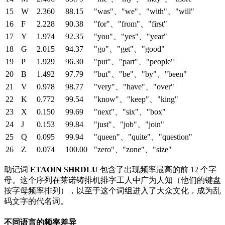
15
W
2.360
88.15
"was"、"we"、"with"、"will"
16
F
2.228
90.38
"for"、"from"、"first"
17
Y
1.974
92.35
"you"、"yes"、"year"
18
G
2.015
94.37
"go"、"get"、"good"
19
P
1.929
96.30
"put"、"part"、"people"
20
B
1.492
97.79
"but"、"be"、"by"、"been"
21
V
0.978
98.77
"very"、"have"、"over"
22
K
0.772
99.54
"know"、"keep"、"king"
23
X
0.150
99.69
"next"、"six"、"box"
24
J
0.153
99.84
"just"、"job"、"join"
25
Q
0.095
99.94
"queen"、"quite"、"question"
26
Z
0.074
100.00
"zero"、"zone"、"size"
助记词
ETAOIN SHRDLU
包含了出现频率最高的前 12 个字
母。这个序列在莱诺铸排机排字工人中广为人知（他们的键盘
按字母频率排列），以至于这个词组进入了大众文化，成为乱
码文字的代名词。
不同语言的频率差异