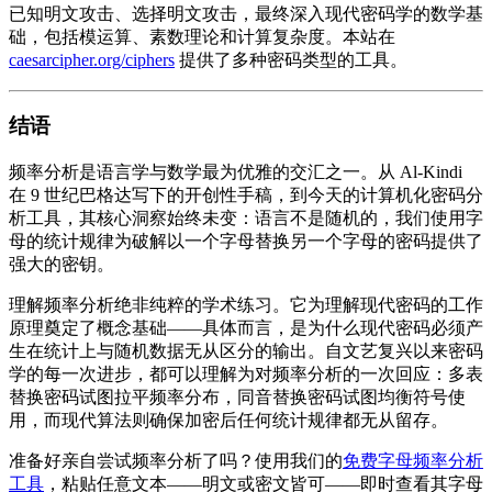
已知明文攻击、选择明文攻击，最终深入现代密码学的数学基
础，包括模运算、素数理论和计算复杂度。本站在
caesarcipher.org/ciphers
提供了多种密码类型的工具。
结语
频率分析是语言学与数学最为优雅的交汇之一。从 Al-Kindi
在 9 世纪巴格达写下的开创性手稿，到今天的计算机化密码分
析工具，其核心洞察始终未变：语言不是随机的，我们使用字
母的统计规律为破解以一个字母替换另一个字母的密码提供了
强大的密钥。
理解频率分析绝非纯粹的学术练习。它为理解现代密码的工作
原理奠定了概念基础——具体而言，是为什么现代密码必须产
生在统计上与随机数据无从区分的输出。自文艺复兴以来密码
学的每一次进步，都可以理解为对频率分析的一次回应：多表
替换密码试图拉平频率分布，同音替换密码试图均衡符号使
用，而现代算法则确保加密后任何统计规律都无从留存。
准备好亲自尝试频率分析了吗？使用我们的
免费字母频率分析
工具
，粘贴任意文本——明文或密文皆可——即时查看其字母