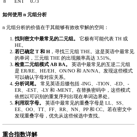
8
ENT
0.73
如何使用 n 元组分析
n 元组分析的价值在于其能够有效收窄解的空间：
找到密文中最常见的二元组。
它极有可能代表 TH 或
HE。
若已确定 T 和 H
，寻找三元组 THE。这是英语中最常见
的单词，三元组 THE 的出现频率高达 3.51%。
检查二元组模式 AB BA。
英语中最常见的互逆二元组
是 ER/RE、HE/EH、ON/NO 和 AN/NA。发现这些模式
可以确认字母对应关系。
分析词尾。
常见英语后缀包括 -ING、-TION、-ED、-
ER、-EST、-LY 和 -MENT。在替换密码中，这些模式
依然以可识别的重复序列出现在单词边界处。
利用双字母。
英语中最常见的重叠字母是 LL、SS、
EE、OO、TT、FF、RR、NN、PP 和 CC。若在密文中
发现重叠字母，优先从这些候选中查找。
重合指数详解