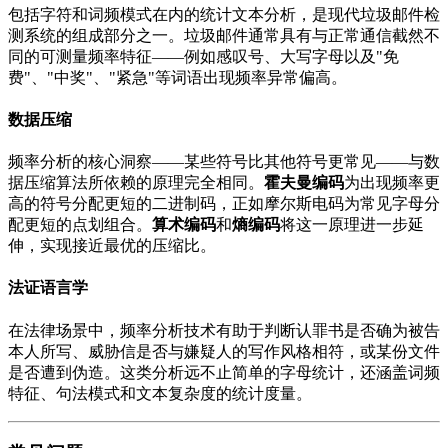
包括字符和词频模式在内的统计文本分析，是现代垃圾邮件检
测系统的组成部分之一。垃圾邮件通常具有与正常通信截然不
同的可测量频率特征——例如感叹号、大写字母以及"免
费"、"中奖"、"紧急"等词语出现频率异常偏高。
数据压缩
频率分析的核心洞察——某些符号比其他符号更常见——与数
据压缩算法所依赖的原理完全相同。
霍夫曼编码
为出现频率更
高的符号分配更短的二进制码，正如摩尔斯电码为常见字母分
配更短的点划组合。
算术编码
和
熵编码
将这一原理进一步延
伸，实现接近最优的压缩比。
法证语言学
在法律场景中，频率分析技术有助于判断认罪书是否确为被告
本人所写、威胁信是否与嫌疑人的写作风格相符，或某份文件
是否遭到伪造。这类分析远不止简单的字母统计，还涵盖词频
特征、句法模式和文本复杂度的统计度量。