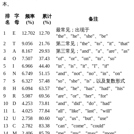
本。
排
字
频率
累计
备注
名
母
(%)
(%)
最常见；出现于
1
E
12.702
12.70
"the"、"he"、"she"、"be"
2
T
9.056
21.76
第二常见；"the"、"to"、"it"、"that"
3
A
8.167
29.93
第三常见；"and"、"a"、"are"、"as"
4
O
7.507
37.43
"of"、"or"、"on"、"to"、"so"
5
I
6.966
44.40
"in"、"is"、"it"、"I"、"if"
6
N
6.749
51.15
"and"、"not"、"no"、"in"、"on"
7
S
6.327
57.48
"so"、"she"、"is"，以及复数形式
8
H
6.094
63.57
"the"、"he"、"has"、"had"、"his"
9
R
5.987
69.56
"are"、"or"、"her"、"for"
10
D
4.253
73.81
"and"、"did"、"do"、"had"
11
L
4.025
77.84
"all"、"like"、"last"、"will"
12
U
2.758
80.60
"up"、"us"、"but"、"use"
13
C
2.782
83.38
"can"、"come"、"could"
14
M
2.406
85.79
"me"、"my"、"may"、"more"