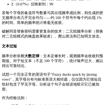
Z（0.07%）仅映射到：99
若每个字母的备选符号数量与其出现频率成比例，则生成的密
文频率分布几乎完全均匀——约 100 个符号中每个约出现 1%
的时间。简单的频率统计将毫无收获。
破解同音替换密码需要更复杂的技术：二元组频率分析（替换
对二元组模式的掩盖效果较差）、爬山算法和已知明文攻击。
文本过短
频率分析依赖
大数定律
：文本足够长时，观测频率会收敛到预
期值。对于短文本（不足 100 个字符），统计噪声过大，难以
得出可靠结论。
试想一个完全正常的英语句子"Fuzzy ducks quack by jinxing
vows"，其字母分布与标准英语大相径庭，仅仅因为它很短且
恰好包含了罕见字母。分析这个句子会错误地暗示它已被加
密。
作为经验法则：