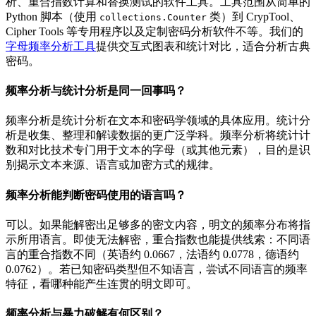
析、重合指数计算和替换测试的软件工具。工具范围从简单的
Python 脚本（使用
类）到 CrypTool、
collections.Counter
Cipher Tools 等专用程序以及定制密码分析软件不等。我们的
字母频率分析工具
提供交互式图表和统计对比，适合分析古典
密码。
频率分析与统计分析是同一回事吗？
频率分析是统计分析在文本和密码学领域的具体应用。统计分
析是收集、整理和解读数据的更广泛学科。频率分析将统计计
数和对比技术专门用于文本的字母（或其他元素），目的是识
别揭示文本来源、语言或加密方式的规律。
频率分析能判断密码使用的语言吗？
可以。如果能解密出足够多的密文内容，明文的频率分布将指
示所用语言。即使无法解密，重合指数也能提供线索：不同语
言的重合指数不同（英语约 0.0667，法语约 0.0778，德语约
0.0762）。若已知密码类型但不知语言，尝试不同语言的频率
特征，看哪种能产生连贯的明文即可。
频率分析与暴力破解有何区别？