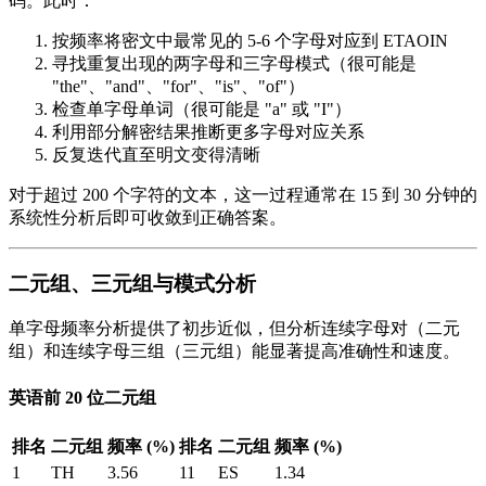
码。此时：
按频率将密文中最常见的 5-6 个字母对应到 ETAOIN
寻找重复出现的两字母和三字母模式（很可能是
"the"、"and"、"for"、"is"、"of"）
检查单字母单词（很可能是 "a" 或 "I"）
利用部分解密结果推断更多字母对应关系
反复迭代直至明文变得清晰
对于超过 200 个字符的文本，这一过程通常在 15 到 30 分钟的
系统性分析后即可收敛到正确答案。
二元组、三元组与模式分析
单字母频率分析提供了初步近似，但分析连续字母对（二元
组）和连续字母三组（三元组）能显著提高准确性和速度。
英语前 20 位二元组
排名
二元组
频率 (%)
排名
二元组
频率 (%)
1
TH
3.56
11
ES
1.34