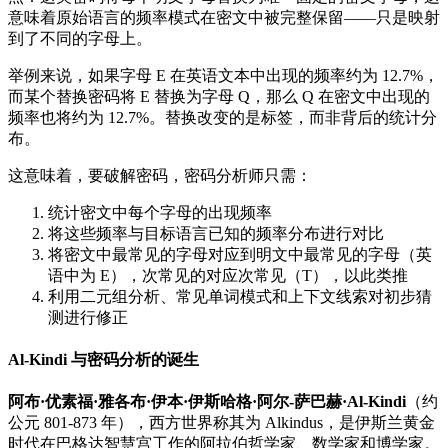
意味着原始语言的频率模式在密文中被完整保留——只是映射
到了不同的字母上。
举例来说，如果字母 E 在英语文本中出现的频率约为 12.7%，
而某个替换密码将 E 替换为字母 Q，那么 Q 在密文中出现的
频率也将约为 12.7%。替换改变的是标签，而非背后的统计分
布。
这意味着，要破解密码，密码分析师只需：
统计密文中每个字母的出现频率
将这些频率与目标语言已知的频率分布进行对比
将密文中最常见的字母对应到明文中最常见的字母（英
语中为 E），次常见的对应次常见（T），以此类推
利用二元组分析、常见单词模式和上下文线索对初步猜
测进行修正
Al-Kindi 与密码分析的诞生
阿布·优素福·雅各布·伊本·伊斯哈格·阿尔-萨巴赫·Al-Kindi
（约
公元 801-873 年），西方世界称其为 Alkindus，是伊斯兰黄金
时代在巴格达智慧宫工作的阿拉伯哲学家、数学家和博学家。