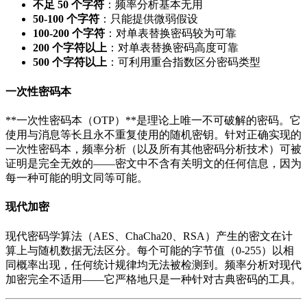
不足 50 个字符
：频率分析基本无用
50-100 个字符
：只能提供微弱假设
100-200 个字符
：对单表替换密码较为可靠
200 个字符以上
：对单表替换密码高度可靠
500 个字符以上
：可利用重合指数区分密码类型
一次性密码本
**一次性密码本（OTP）**是理论上唯一不可破解的密码。它
使用与消息等长且永不重复使用的随机密钥。针对正确实现的
一次性密码本，频率分析（以及所有其他密码分析技术）可被
证明是完全无效的——密文中不含有关明文的任何信息，因为
每一种可能的明文同等可能。
现代加密
现代密码学算法（AES、ChaCha20、RSA）产生的密文在计
算上与随机数据无法区分。每个可能的字节值（0-255）以相
同概率出现，任何统计规律均无法被检测到。频率分析对现代
加密完全不适用——它严格地只是一种针对古典密码的工具。