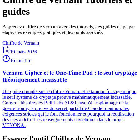
guides
Apprenez chiffre de vernam avec des tutoriels, des guides étape par
étape, des exemples pratiques et des outils associés.
Chiffre de Vernam
19 mars 2026
16 min lire
Vernam Cipher et le One-Time Pad : le seul cryptage
théoriquement incassable
Un guide complet sur le chiffre Vernam et le tampon à usage unique,
le seul système de cryptage prouvé mathématiquement incassable.
Couvre l'histoire des Bell Labs AT&T jusqu'à l'espionnage de la
guerre froide, la preuve du secret parfait de Claude Shannon, les
exigences strictes qui le font fonctionner et pourquoi la réutilisation
des clés a détruit les renseignements soviétiques dans le projet
VENONA.
Essayez l'outil Chiffre de Vernam