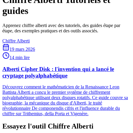
guides
Apprenez chiffre alberti avec des tutoriels, des guides étape par
étape, des exemples pratiques et des outils associés.
Chiffre Alberti
19 mars 2026
14 min lire
Alberti Cipher Disk : l'invention qui a lancé le
cryptage polyalphabétique
Découvrez comment le mathématicien de la Renaissance Leon
Battista Alberti a conçu le premier système de chiffrement
polyalphabétique utilisant deux disques rotatifs. Ce guide couvre sa
biographie, la mécanique du disque d'Alberti, le traité
révolutionnaire De componendis cifris et l'influence durable du
chiffre sur Trithemius, della Porta et Vigenère.
Essayez l'outil Chiffre Alberti