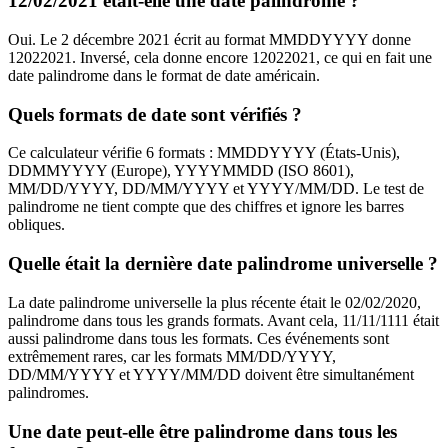
12/02/2021 était-elle une date palindrome ?
Oui. Le 2 décembre 2021 écrit au format MMDDYYYY donne
12022021. Inversé, cela donne encore 12022021, ce qui en fait une
date palindrome dans le format de date américain.
Quels formats de date sont vérifiés ?
Ce calculateur vérifie 6 formats : MMDDYYYY (États-Unis),
DDMMYYYY (Europe), YYYYMMDD (ISO 8601),
MM/DD/YYYY, DD/MM/YYYY et YYYY/MM/DD. Le test de
palindrome ne tient compte que des chiffres et ignore les barres
obliques.
Quelle était la dernière date palindrome universelle ?
La date palindrome universelle la plus récente était le 02/02/2020,
palindrome dans tous les grands formats. Avant cela, 11/11/1111 était
aussi palindrome dans tous les formats. Ces événements sont
extrêmement rares, car les formats MM/DD/YYYY,
DD/MM/YYYY et YYYY/MM/DD doivent être simultanément
palindromes.
Une date peut-elle être palindrome dans tous les