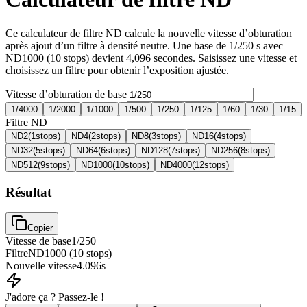
Ce calculateur de filtre ND calcule la nouvelle vitesse d’obturation
après ajout d’un filtre à densité neutre. Une base de 1/250 s avec
ND1000 (10 stops) devient 4,096 secondes. Saisissez une vitesse et
choisissez un filtre pour obtenir l’exposition ajustée.
Vitesse d’obturation de base
1/4000
1/2000
1/1000
1/500
1/250
1/125
1/60
1/30
1/15
Filtre ND
ND2
(
1
stops
)
ND4
(
2
stops
)
ND8
(
3
stops
)
ND16
(
4
stops
)
ND32
(
5
stops
)
ND64
(
6
stops
)
ND128
(
7
stops
)
ND256
(
8
stops
)
ND512
(
9
stops
)
ND1000
(
10
stops
)
ND4000
(
12
stops
)
Résultat
Copier
Vitesse de base
1/250
Filtre
ND1000
(
10
stops
)
Nouvelle vitesse
4.096s
J'adore ça ? Passez-le !