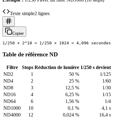
Texte simple
2 lignes
Copier
Table de référence ND
Filtre
Stops
Réduction de lumière
1/250 s devient
ND2
1
50 %
1/125
ND4
2
25 %
1/60
ND8
3
12,5 %
1/30
ND16
4
6,25 %
1/15
ND64
6
1,56 %
1/4
ND1000
10
0,1 %
4,1 s
ND4000
12
0,024 %
16,4 s