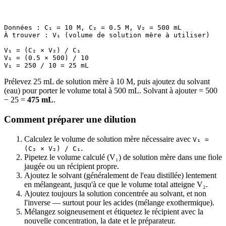
Données : C₁ = 10 M, C₂ = 0.5 M, V₂ = 500 mL

À trouver : V₁ (volume de solution mère à utiliser)

V₁ = (C₂ × V₂) / C₁

V₁ = (0.5 × 500) / 10

Prélevez 25 mL de solution mère à 10 M, puis ajoutez du solvant
(eau) pour porter le volume total à 500 mL. Solvant à ajouter = 500
− 25 =
475 mL
.
Comment préparer une dilution
Calculez le volume de solution mère nécessaire avec
V₁ =
.
(C₂ × V₂) / C₁
Pipetez le volume calculé (V₁) de solution mère dans une fiole
jaugée ou un récipient propre.
Ajoutez le solvant (généralement de l'eau distillée) lentement
en mélangeant, jusqu'à ce que le volume total atteigne V₂.
Ajoutez toujours la solution concentrée au solvant, et non
l'inverse — surtout pour les acides (mélange exothermique).
Mélangez soigneusement et étiquetez le récipient avec la
nouvelle concentration, la date et le préparateur.