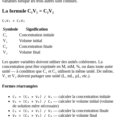
variables lorsque les trois autres sont connues.
La formule C₁V₁ = C₂V₂
Symbole
Signification
C₁
Concentration initiale
V₁
Volume initial
C₂
Concentration finale
V₂
Volume final
Les quatre variables doivent utiliser des unités cohérentes. La
concentration peut être exprimée en M, mM, %, ou dans toute autre
unité — à condition que C₁ et C₂ utilisent la même unité. De même,
V₁ et V₂ doivent partager une unité (L, mL, μL, etc.).
Formes réarrangées
— calculer la concentration initiale
C₁ = (C₂ × V₂) / V₁
— calculer le volume initial (volume
V₁ = (C₂ × V₂) / C₁
de solution mère nécessaire)
— calculer la concentration finale
C₂ = (C₁ × V₁) / V₂
— calculer le volume final
V₂ = (C₁ × V₁) / C₂