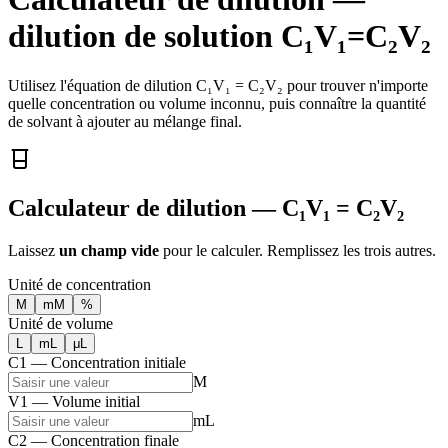
dilution de solution C₁V₁=C₂V₂
Utilisez l'équation de dilution C₁V₁ = C₂V₂ pour trouver n'importe
quelle concentration ou volume inconnu, puis connaître la quantité
de solvant à ajouter au mélange final.
Calculateur de dilution — C₁V₁ = C₂V₂
Laissez
un champ vide
pour le calculer. Remplissez les trois autres.
Unité de concentration
M
mM
%
Unité de volume
L
mL
μL
C1 — Concentration initiale
M
V1 — Volume initial
mL
C2 — Concentration finale