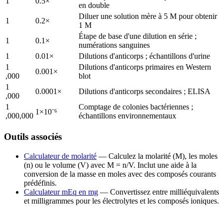
1
0.5×
en double
Diluer une solution mère à 5 M pour obtenir
1
0.2×
1 M
Étape de base d'une dilution en série ;
1
0.1×
numérations sanguines
1
0.01×
Dilutions d'anticorps ; échantillons d'urine
1
Dilutions d'anticorps primaires en Western
0.001×
,000
blot
1
0.0001×
Dilutions d'anticorps secondaires ; ELISA
,000
1
Comptage de colonies bactériennes ;
1×10⁻⁶
,000,000
échantillons environnementaux
Outils associés
Calculateur de molarité
— Calculez la molarité (M), les moles
(n) ou le volume (V) avec M = n/V. Inclut une aide à la
conversion de la masse en moles avec des composés courants
prédéfinis.
Calculateur mEq en mg
— Convertissez entre milliéquivalents
et milligrammes pour les électrolytes et les composés ioniques.